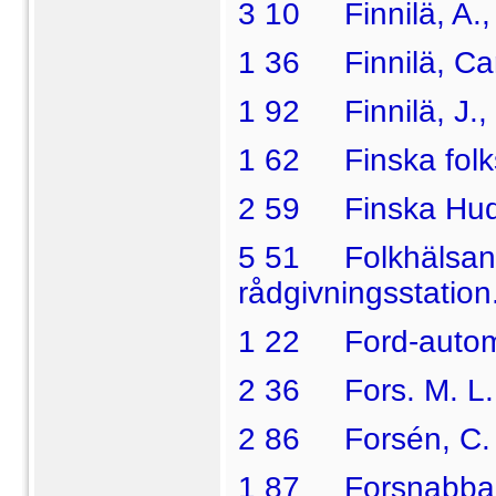
3 10 Finnilä, A., 
1 36 Finnilä, Carl
1 92 Finnilä, J.,
1 62 Finska folk
2 59 Finska Hud
5 51 Folkhälsan 
rådgivningsstation
1 22 Ford-autom
2 36 Fors. M. L.,
2 86 Forsén, C. J
1 87 Forsnabba, J