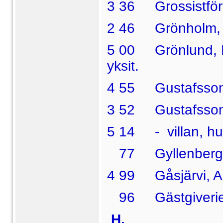
3 36 Grossistför
2 46 Grönholm, E.
5 00 Grönlund, H.
yksit.
4 55 Gustafsson, 
3 52 Gustafsson, 
5 14 -
villan, hu
77 Gyllenberg, Al
4 99 Gåsjärvi, Al
96 Gästgiverie
H.