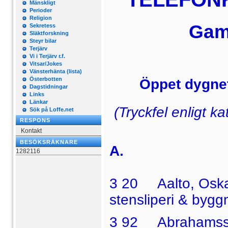
Mänskligt
Perioder
Religion
Gaml
Sekretess
Släktforskning
Steyr bilar
Terjärv
Vi i Terjärv r.f.
Vitsar/Jokes
Vänsterhänta (lista)
Österbotten
Öppet dygnet
Dagstidningar
Links
Länkar
(Tryckfel enligt k
Sök på Loffe.net
RESPONS
Kontakt
BESÖKSRÄKNARE
A.
1282116
3 20 Aalto, Oskar
stensliperi & bygg
3 92 Abrahamsson,