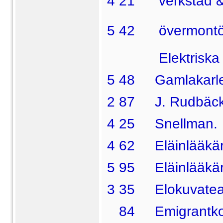
4 21  verkstad &
5 42  övermontöre
Elektriska af
5 48 Gamlakarleb
2 87 J. Rudbäck
4 25 Snellman.
4 62 Eläinlääkäri 
5 95 Eläinlääkäri
3 35 Elokuvateat
84 Emigrantkont