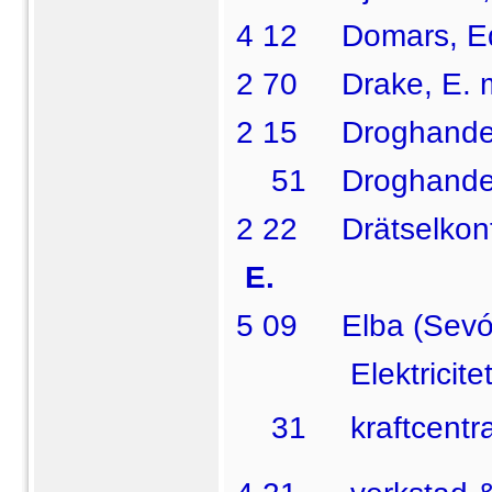
4 12 Domars, Ed
2 70 Drake, E. må
2 15 Droghandel
51 Droghandeln
2 22 Drätselkont
E.
5 09 Elba (Sevóns
Elektricitets
31  kraftcentra