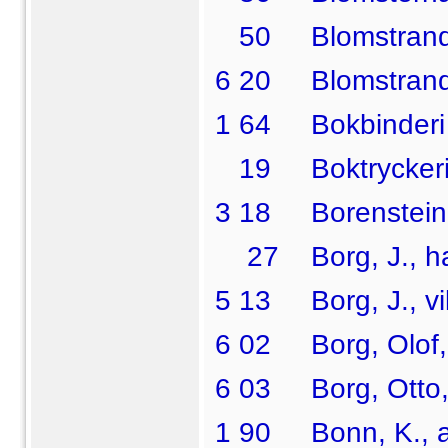
50 Blomstrand, A
6 20 Blomstrand, 
1 64 Bokbinderi 
19 Boktryckeri 
3 18 Borenstein, 
27 Borg, J., ha
5 13 Borg, J., vil
6 02 Borg, Olof, 
6 03 Borg, Otto, 
1 90 Bonn, K., af