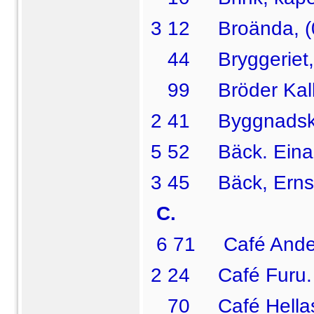
3 12 Broända, (0
44 Bryggeriet, 
99 Bröder Kalli
2 41 Byggnadsko
5 52 Bäck. Einar,
3 45 Bäck, Ernst, 
C.
6 71 Café Andel
2 24 Café Furu.
70 Café
Hella