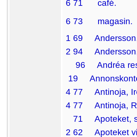
6 71  café.
6 73  magasin.
1 69 Andersson, 
2 94 Andersson, 0
96 Andréa res
19 Annonskontor
4 77 Antinoja, Ir
4 77 Antinoja, Rl.
71 Apoteket, st
2 62 Apoteket vid