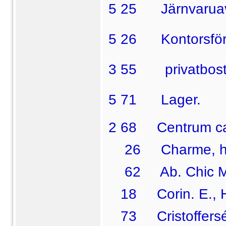
5 25  Järnvarua
5 26  Kontorsför
3 55   privatbos
5 71  Lager.
2 68 Centrum caf
26 Charme, hatt
62 Ab. Chic Mo
18 Corin. E., Hu
73 Cristoffersén.