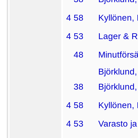
4 58  Kyllönen, E
4 53  Lager & R
48  Minutförsäl
Björklund, Alf
38  Björklund, 0
4 58  Kyllönen, E
4 53  Varasto ja