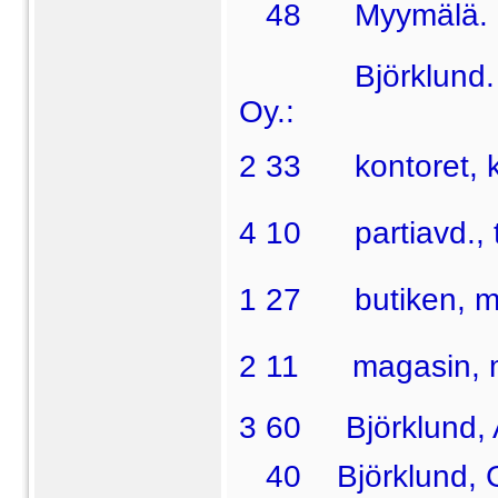
48  Myymälä.
Björklund. Alfr
Oy.:
2 33  kontoret, k
4 10  partiavd.,
1 27  butiken, 
2 11  magasin, m
3 60 Björklund, Al
40 Björklund, G.,