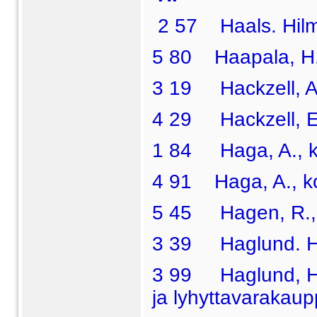
2 57 Haals. Hilma
5 80 Haapala, H.,
3 19 Hackzell, A.,
4 29 Hackzell, El
1 84 Haga, A., k
4 91 Haga, A., ko
5 45 Hagen, R., pr
3 39 Haglund. H., 
3 99 Haglund, H.
ja lyhyttavarakaup