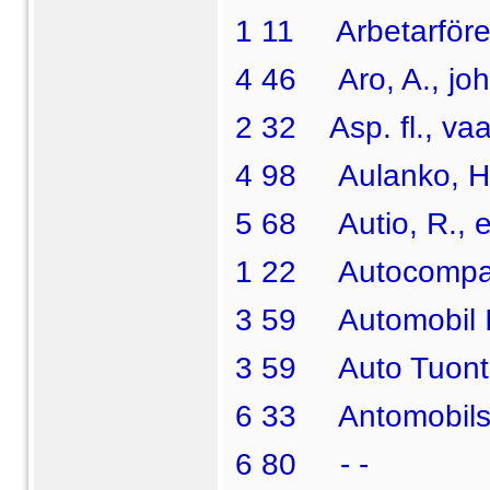
1 11 Arbetarföre
4 46 Aro, A., joht
2 32 Asp. fl., vaa
4 98 Aulanko, H.
5 68 Autio, R., et
1 22 Autocompan
3 59 Automobil I
3 59 Auto Tuonti
6 33 Antomobilst
6 80 - -