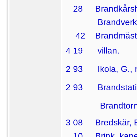
28 Brandkårsh
Brandverke
42 Brandmästa
4 19  villan.
2 93  Ikola, G., 
2 93  Brandstatio
 Brandtornet 
3 08 Bredskär, E.
10 Brink, kapell