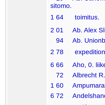
sitomo.
1 64  toimitus.
2 01 Ab. Alex Slot
94 Ab. Unionbank
2 78  expedition,
6 66 Aho, 0. liik
72 Albrecht R.. i
1 60 Ampumarat
6 72 Andelshande