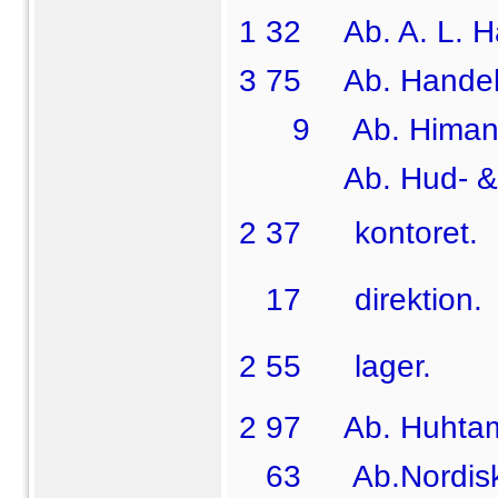
1 32 Ab. A. L. Ha
3 75 Ab. Handel
9 Ab. Himango 
Ab. Hud- & Sk
2 37  kontoret.
17  direktion.
2 55  lager.
2 97 Ab. Huhtamäk
63 Ab.Nordiska