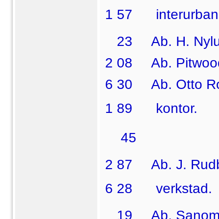
1 57  interurban
23 Ab. H. Nylund
2 08 Ab. Pitwoo
6 30 Ab. Otto Ro
1 89  kontor.
45  
2 87 Ab. J. Rudbä
6 28  verkstad.
19 Ab. Sanomaleh