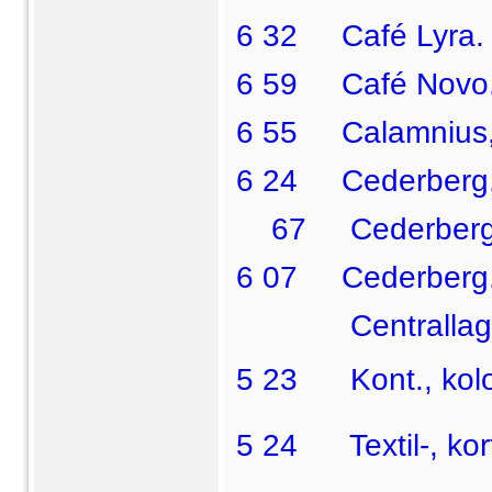
6 32 Café Lyra.
6 59 Café Novo
6 55 Calamnius, A
6 24 Cederberg, E
67 Cederberg, 3
6 07 Cederberg. T
Centrallaget fö
5 23  Kont., kol
5 24  Textil-, ko