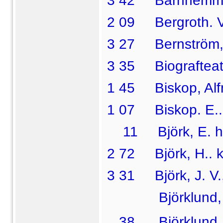
3 42 Barnhemme
2 09 Bergroth. V.
3 27 Bernström, K
3 35 Biografteat
1 45 Biskop, Alfr.
1 07 Biskop. E.. 
11 Björk, E. ha
2 72 Björk, H.. ka
3 31 Björk, J. V.,
Björklund, Alfr
38  Björklund, 