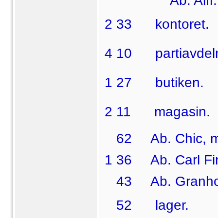
Ab. Alfr. Bjö
2 33  kontoret.
4 10  partiavdel
1 27  butiken.
2 11  magasin.
62 Ab. Chic, m
1 36 Ab. Carl Finn
43 Ab. Granholm
52  lager.