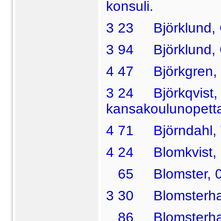
konsuli.
3 23 Björklund, G.
3 94 Björklund, G
4 47 Björkgren, O
3 24 Björkqvist, M
kansakoulunopetta
4 71 Björndahl, W
4 24 Blomkvist, S
65 Blomster, 0.,
3 30 Blomsterha
86 Blomsterhan