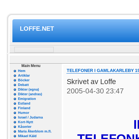
LOFFE.NET
Main Menu
TELEFONER I GAMLAKARLEBY 192
Hem
Artiklar
Skrivet av Loffe
Böcker
Debatt
2005-04-30 23:47
Dikter (egna)
Dikter (andras)
Emigration
Estland
Finland
Humor
Israel / Judarna
Kort-Nytt
Kåserier
Maria Åkerblom m.fl.
TELEFONK
Mikael Käld