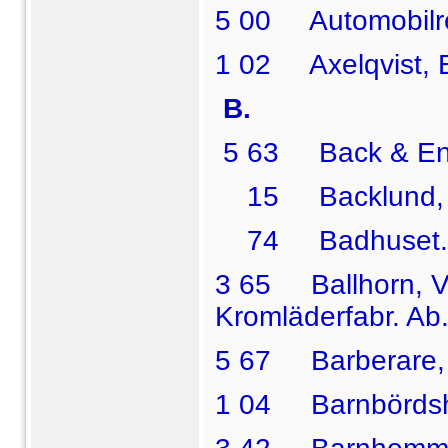
5 00 Automobilre
1 02 Axelqvist, E
B.
5 63 Back & Enk
15 Backlund, N.
74 Badhuset.
3 65 Ballhorn, V. 
Kromläderfabr. Ab
5 67 Barberare, K
1 04 Barnbördsh