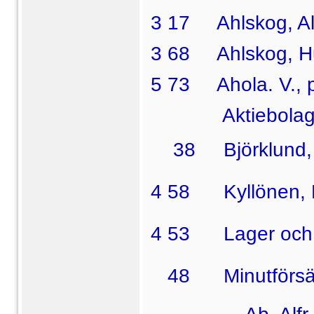
3 17 Ahlskog, Alfhi
3 68 Ahlskog, Hug
5 73 Ahola. V., pos
Aktiebolaget A
38  Björklund, 
4 58  Kyllönen, E
4 53  Lager och
48  Minutförsäl