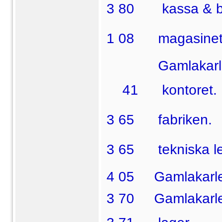
3 80
 kassa & 
1 08  magasinet
Gamlakarleby 
41  kontoret.
3 65  fabriken.
3 65  tekniska l
4 05 Gamlakarle
3 70 Gamlakarleby