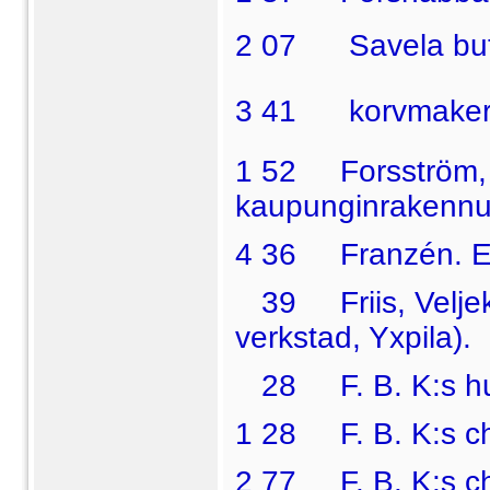
2 07  Savela but
3 41  korvmaker
1 52 Forsström, 
kaupunginrakennu
4 36 Franzén. E.,
39 Friis, Veljeks
verkstad, Yxpila).
28 F
. B. K:s h
1
28 F
. B. K:s c
2
77 F
. B. K:s 