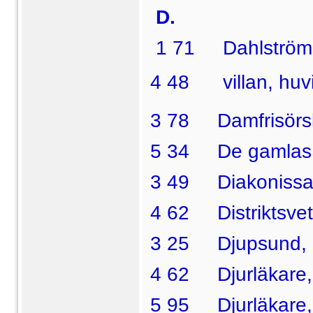
D.
1 71 Dahlström. K
4 48  villan, huvi
3 78 Damfrisörsk
5 34 De gamlas
3 49 Diakonissan
4 62 Distriktsvet
3 25 Djupsund, H
4 62 Djurläkare, 
5 95 Djurläkare, 