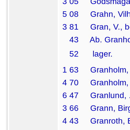
3 05 Godsmagasin
5 08 Grahn, Vilh.,
3 81 Gran, V., b
43 Ab. Granholm
52  lager.
1 63 Granholm, L
4 70 Granholm, Un
6 47 Granlund, . 
3 66 Grann, Birg
4 43 Granroth, E.