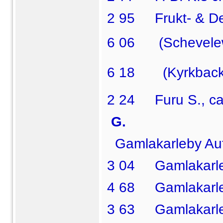
2 95 Frukt- & Del
6 06  (Schevele
6 18   (Kyrkbac
2 24 Furu S., ca
G.
Gamlakarleby Aut
3 04 Gamlakarle
4 68 Gamlakarleb
3 63 Gamlakarleb