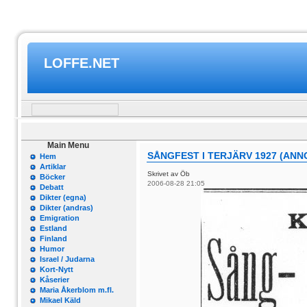
LOFFE.NET
Main Menu
SÅNGFEST I TERJÄRV 1927 (ANN
Hem
Artiklar
Skrivet av Öb
Böcker
2006-08-28 21:05
Debatt
Dikter (egna)
Dikter (andras)
Emigration
Estland
Finland
Humor
Israel / Judarna
Kort-Nytt
Kåserier
Maria Åkerblom m.fl.
Mikael Käld