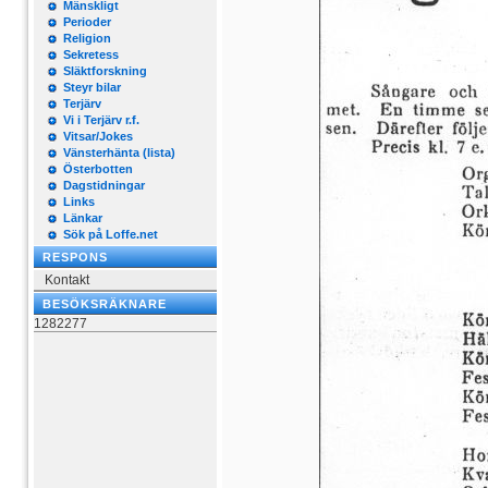
Mänskligt
Perioder
Religion
Sekretess
Släktforskning
Steyr bilar
Terjärv
Vi i Terjärv r.f.
Vitsar/Jokes
Vänsterhänta (lista)
Österbotten
Dagstidningar
Links
Länkar
Sök på Loffe.net
RESPONS
Kontakt
BESÖKSRÄKNARE
1282277