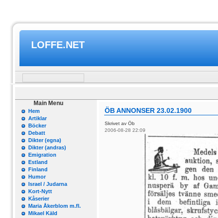
LOFFE.NET
Main Menu
ÖB ANNONSER 23.02.1900
Hem
Artiklar
Skrivet av Öb
Böcker
2006-08-28 22:09
Debatt
Dikter (egna)
Dikter (andras)
Emigration
Estland
Finland
Humor
Israel / Judarna
Kort-Nytt
Kåserier
Maria Åkerblom m.fl.
Mikael Käld