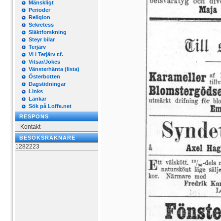
Mänskligt
Perioder
Religion
Sekretess
Släktforskning
Steyr bilar
Terjärv
Vi i Terjärv r.f.
Vitsar/Jokes
Vänsterhänta (lista)
Österbotten
Dagstidningar
Links
Länkar
Sök på Loffe.net
RESPONS
Kontakt
BESÖKSRÄKNARE
1282223