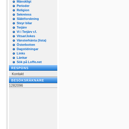
Mänskligt
Perioder
Religion
Sekretess
Släktforskning
Steyr bilar
Terjärv
Vi i Terjärv r.f.
Vitsar/Jokes
Vänsterhänta (lista)
Österbotten
Dagstidningar
Links
Länkar
Sök på Loffe.net
RESPONS
Kontakt
BESÖKSRÄKNARE
1282096