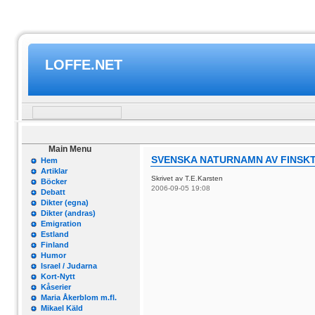
LOFFE.NET
Main Menu
SVENSKA NATURNAMN AV FINSK
Hem
Artiklar
Skrivet av T.E.Karsten
Böcker
2006-09-05 19:08
Debatt
Dikter (egna)
Dikter (andras)
Emigration
Estland
Finland
Humor
Israel / Judarna
Kort-Nytt
Kåserier
Maria Åkerblom m.fl.
Mikael Käld