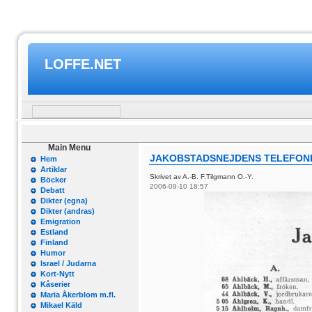
LOFFE.NET
Main Menu
JAKOBSTADSNEJDENS TELEFONK
Hem
Artiklar
Skrivet av A.-B. F.Tilgmann O.-Y.
Böcker
2006-09-10 18:57
Debatt
Dikter (egna)
Dikter (andras)
Emigration
Estland
Finland
Humor
Israel / Judarna
Kort-Nytt
Kåserier
Maria Åkerblom m.fl.
Mikael Käld