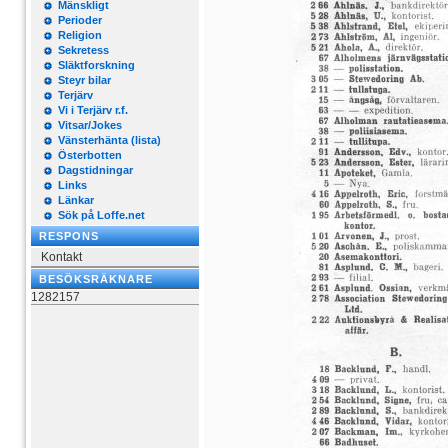
Mänskligt
Perioder
Religion
Sekretess
Släktforskning
Steyr bilar
Terjärv
Vi i Terjärv r.f.
Vitsar/Jokes
Vänsterhänta (lista)
Österbotten
Dagstidningar
Links
Länkar
Sök på Loffe.net
RESPONS
Kontakt
BESÖKSRÄKNARE
1282157