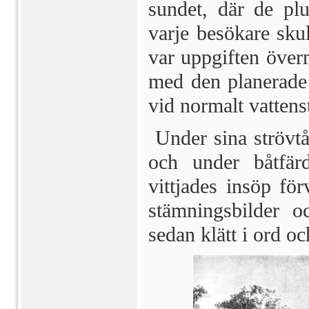
sundet, där de pl
varje besökare skul
var uppgiften överm
med den planerade
vid normalt vattens
Under sina strövt
och under båtfärd
vittjades insöp f
stämningsbilder o
sedan klätt i ord oc