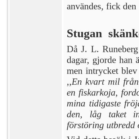
an­vändes, fick den 
Stugan skänke
Då J. L. Runeberg
dagar, gjorde han ä
men intrycket blev
,,En kvart mil frå
en fiskarkoja, ford
mina tidigaste frö
den, låg taket in
förstöring utbredd 