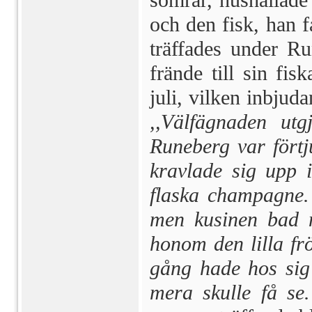
somrar, hushållade 
och den fisk, han 
träf­fades under R
frände till sin fis
juli, vilken inbjud
,,Välfägnaden utg
Runeberg var förtj
kravlade sig upp 
flaska champagne.
men kusinen bad 
honom den lilla frö
gång hade hos sig
mera skulle få se