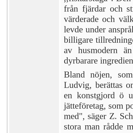
från fjärdar och s
värderade och väl
levde under ansprå
bil­ligare tillredn
av husmodern än
dyrbarare ingredien
Bland nöjen, som 
Ludvig, berättas om
en konstgjord ö ut
jätteföretag, som p
med", säger Z. Scha
stora man rådde me