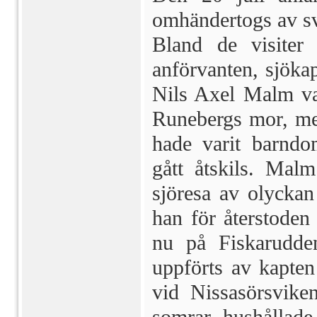
omhändertogs av sv
Bland de visiter
anförvanten, sjöka
Nils Axel Malm var
Runebergs mor, men
hade varit barn­d
gått åtskils. Mal
sjöresa av olyckan 
han för återstoden 
nu på Fiskarudde
uppförts av kapte
vid Nissasörsvike