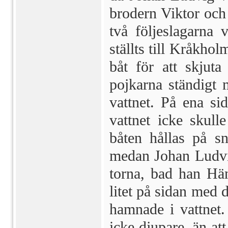
brodern Viktor och
två följeslagarna
ställts till Kråkho
båt för att skjuta
pojkarna ständigt 
vattnet. På ena sid
vattnet icke skull
båten hållas på s
medan Jo­han Ludvig
torna, bad han Hä
litet på sidan med d
hamnade i vattnet. 
icke djupare, än at