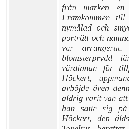
från marken en
Framkommen till 
nymålad och smyc
porträtt och namnch
var arrangerat.
blomsterprydd lä
värdinnan för til
Höckert, uppman
avböjde även denna
aldrig varit van att
han satte sig på
Höckert, den äld
Topelius be­rätt