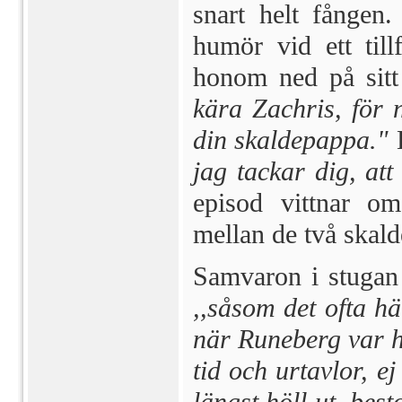
snart helt fången.
humör vid ett till
honom ned på sit
kära Zachris, för 
din skaldepappa."
E
jag tackar dig, att
epi­sod vittnar o
mellan de två skalde
Samvaron i stugan 
,,såsom det ofta hä
när Runeberg var he
tid och urtavlor, e