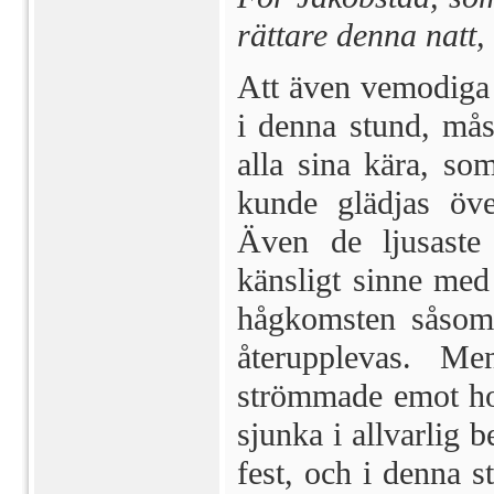
rättare denna natt, 
Att även vemodiga t
i denna stund, måst
alla sina kära, s
kunde glädjas öve
Även de ljusaste 
känsligt sinne med
hågkomsten så­som
återupp­levas. 
strömmade emot hon
sjunka i allvarlig 
fest, och i denna 