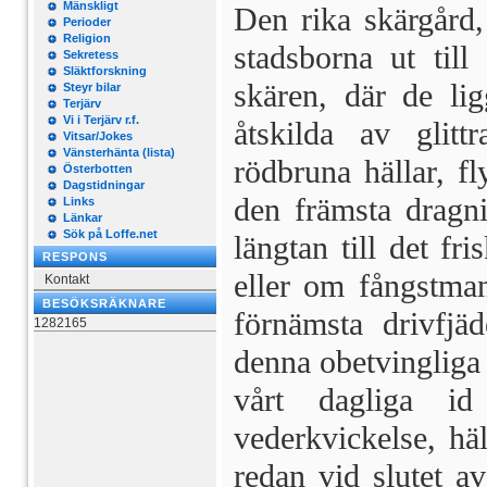
Mänskligt
Den rika skärgård,
Perioder
Religion
stadsborna ut til
Sekretess
Släktforskning
skären, där de lig
Steyr bilar
Terjärv
Vi i Terjärv r.f.
åtskilda av glitt
Vitsar/Jokes
Vänsterhänta (lista)
rödbruna hällar, fl
Österbotten
Dagstidningar
den främsta dragni
Links
Länkar
Sök på Loffe.net
längtan till det fr
RESPONS
eller om fångstman
Kontakt
BESÖKSRÄKNARE
förnämsta drivfjä
1282165
denna obetvingliga 
vårt dagliga i
vederkvickelse, häl
redan vid slutet av