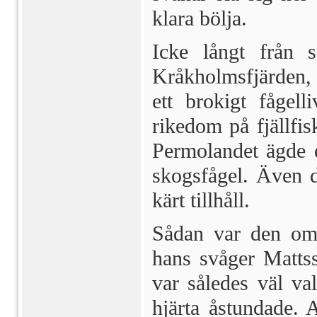
klara bölja.
Icke långt från s
Kråkholmsfjärden, 
ett brokigt fågel
rikedom på fjällfi
Permolandet ägde et
skogsfågel. Även d
kärt tillhåll.
Sådan var den omg
hans svåger Mattss
var således väl va
hjärta åstundade. 