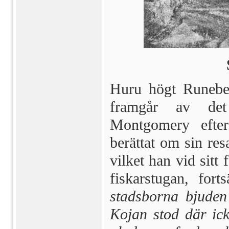
Huru högt Runeber
framgår av det 
Montgomery efte
berättat om sin resa
vilket han vid sitt 
fiskarstugan, fort
stadsborna bjuden 
Kojan stod där ick