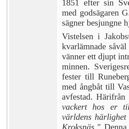
1851 efter sin Sve
med godsäga­ren G.
sägner besjungne hj
Vistelsen i Jakob
kvarlämnade såväl
vänner ett djupt i
minnen. Sverigesre
fester till Runebe
med ångbåt till Va
avfestad. Härifrån 
vac­kert hos er t
världens härlighet 
Kroksnäs."
Denna i