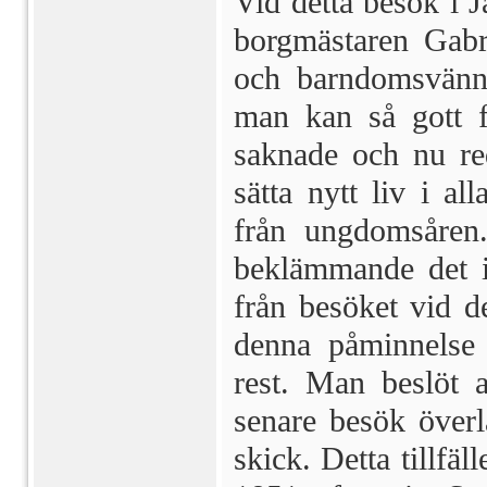
Vid detta besök i J
borgmästaren Gabr
och barndomsvänn
man kan så gott f
saknade och nu re
sätta nytt liv i 
från ungdoms­åren
bekläm­mande det i
från besöket vid de
denna påminnelse
rest. Man beslöt at
senare besök överl
skick. Detta tillfä