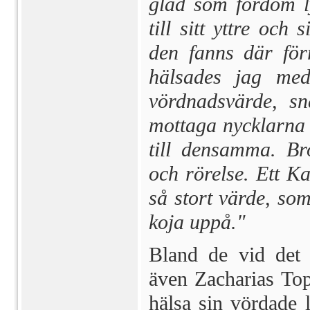
glad som fordom l
till sitt yttre och
den fanns där förr
hälsades jag med
vördnadsvärde, sn
mottaga nycklarna 
till densamma. Bro
och rörelse. Ett Ka
så stort värde, so
koja uppå."
Bland de vid det fe
även Zacharias Top
hälsa sin vördade l