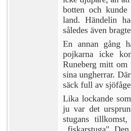
botten och kunde 
land. Hände­lin h
således även bragtes
En annan gång ha
pojkarna icke kom
Runeberg mitt om na
sina ungherrar. Dä
säck full av sjöfåge
Lika lockande som 
ju var det urspru
stugans tillkomst
,,fiskarstuga". De