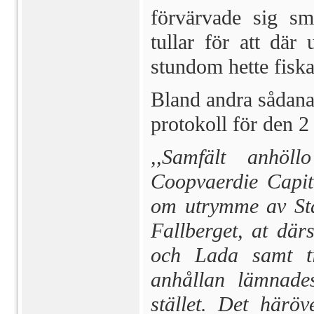
förvärvade sig sm
tullar för att där
stundom hette fiska
Bland andra sådana
protokoll för den 2
,,Samfält anhö
Coopvaerdie Capita
om utrymme av Sta
Fallberget, at där
och Lada samt til
anhållan lämnades
stället. Det häröv