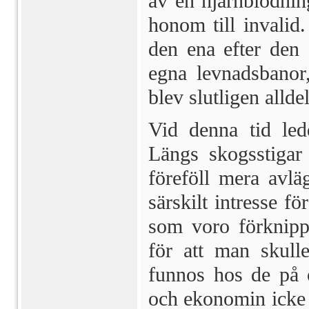
av en hjärnblödnin
honom till invali
den ena efter den
egna lev­nadsbano
blev slutligen allde
Vid denna tid led
Längs skogsstigar
föreföll mera avlä
särskilt intresse fö
som voro förknippa
för att man skull
funnos hos de på 
och ekono­min icke 