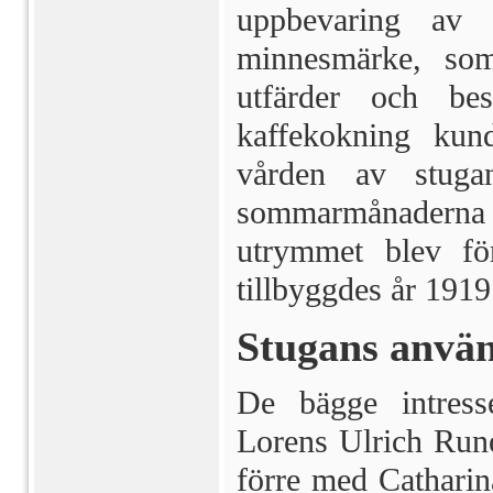
uppbevaring av 
minnesmärke, som 
utfärder och be
kaffekokning kund
vården av stugan
sommarmånaderna u
utrymmet blev fö
tillbyggdes år 191
Stugans anvä
De bägge intres
Lorens Ulrich Rune
förre med Cathari