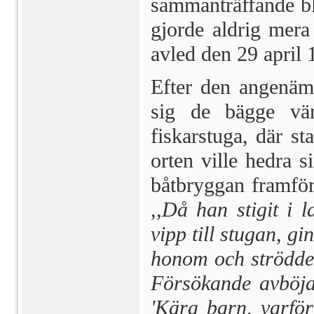
sammanträffande bl
gjorde aldrig mer
avled den 29 april 
Efter den angenäm
sig de bägge vän
fiskarstuga, där st
orten ville hedra s
båtbryggan framför
,,Då han stigit i 
vipp till stugan, g
honom och strödde
Försökande avböja 
'Kära barn, varför