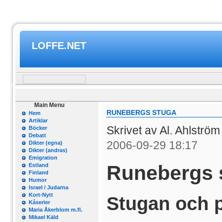
LOFFE.NET
Main Menu
RUNEBERGS STUGA
Hem
Artiklar
Skrivet av Al. Ahlströ
Böcker
Debatt
2006-09-29 18:17
Dikter (egna)
Dikter (andras)
Emigration
Runebergs 
Estland
Finland
Humor
Israel / Judarna
Kort-Nytt
Stugan och p
Kåserier
Maria Åkerblom m.fl.
Mikael Käld