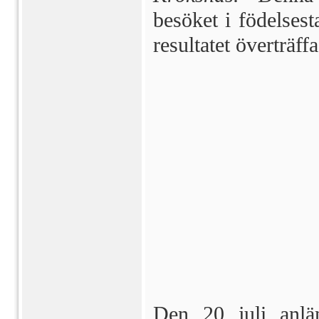
besöket i födelses
resultatet överträff
Den 20 juli anlä