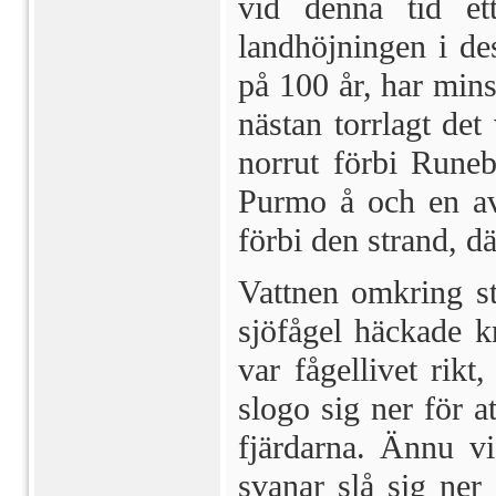
vid denna tid et
landhöjningen i des
på 100 år, har mins
nästan torrlagt det
norrut förbi Runeb
Purmo å och en av 
förbi den strand, d
Vattnen omkring st
sjöfågel häckade k
var fågellivet rikt
slogo sig ner för a
fjärdarna. Ännu vi
svanar slå sig ner 