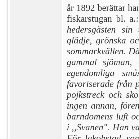
år 1892 berättar ha
fiskarstugan bl. a.
hedersgästen sin t
glädje, grönska oc
sommar­kvällen. Dä
gammal sjöman, ä
egendomliga småst
favoriserade från 
pojkstreck och sko
ingen annan, fören
barndomens luft oc
i ,,Svanen". Han va
För Jakobstad, som 