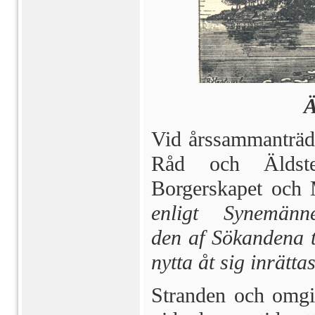
Ä
Vid årssammanträde
Råd och Äldste
Borgerskapet och 
enligt Synemännen
den af Sökandena ti
nytta åt sig inrättas
Stranden och omgiv