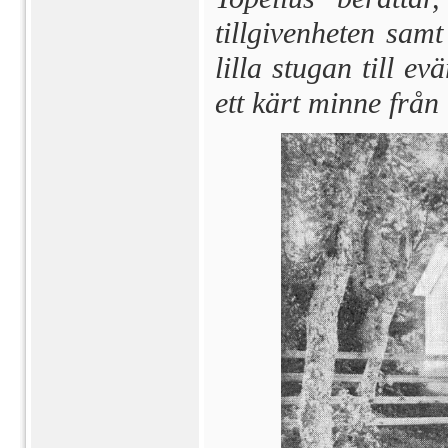
tillgivenhe­ten sam
lilla stugan till e
ett kärt minne frå