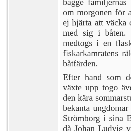
bägge familjernas 
om morgonen för at
ej hjärta att väcka
med sig i båten.
medtogs i en flask
fiskarkamratens rä
båtfärden.
Efter hand som d
växte upp togo äve
den kära sommarst
bekanta ungdomar v
Strömborg i sina B
då Johan Lud­vig v