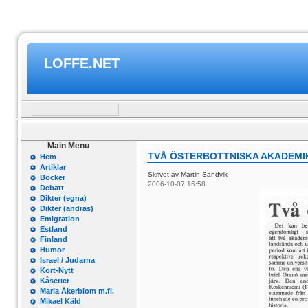
LOFFE.NET
Main Menu
TVÅ ÖSTERBOTTNISKA AKADEMI
Hem
Artiklar
Skrivet av Martin Sandvik
Böcker
2006-10-07 16:58
Debatt
Dikter (egna)
Dikter (andras)
Emigration
Estland
Finland
Humor
Israel / Judarna
Kort-Nytt
Kåserier
Maria Åkerblom m.fl.
Mikael Käld