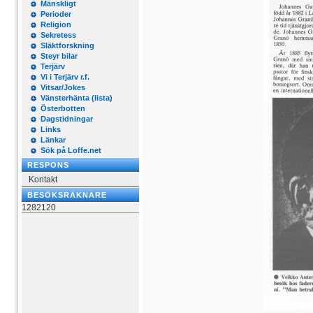
Mänskligt
Perioder
Religion
Sekretess
Släktforskning
Steyr bilar
Terjärv
Vi i Terjärv r.f.
Vitsar/Jokes
Vänsterhänta (lista)
Österbotten
Dagstidningar
Links
Länkar
Sök på Loffe.net
RESPONS
Kontakt
BESÖKSRÄKNARE
1282120