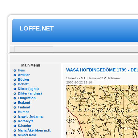
LOFFE.NET
Main Menu
WASA HÖFDINGEDÖME 1799 - DEL
Hem
Artiklar
Skrivet av S.G.Hermelin/C.P.Hällström
Böcker
2006-10-22 12:10
Debatt
Dikter (egna)
Dikter (andras)
Emigration
Estland
Finland
Humor
Israel / Judarna
Kort-Nytt
Kåserier
Maria Åkerblom m.fl.
Mikael Käld