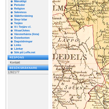
Mänskligt
Perioder
Religion
Sekretess
Släktforskning
Steyr bilar
Terjärv
Vi i Terjärv r.f.
Vitsar/Jokes
Vänsterhänta (lista)
Österbotten
Dagstidningar
Links
Länkar
Sök på Loffe.net
RESPONS
Kontakt
BESÖKSRÄKNARE
1282177