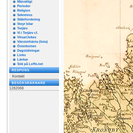
Mänskligt
Perioder
Religion
Sekretess
Släktforskning
Steyr bilar
Terjärv
Vi i Terjärv r.f.
Vitsar/Jokes
Vänsterhänta (lista)
Österbotten
Dagstidningar
Links
Länkar
Sök på Loffe.net
RESPONS
Kontakt
BESÖKSRÄKNARE
1282068