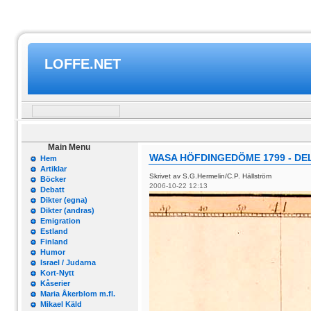
LOFFE.NET
Main Menu
WASA HÖFDINGEDÖME 1799 - DEL
Hem
Artiklar
Skrivet av S.G.Hermelin/C.P. Hällström
Böcker
2006-10-22 12:13
Debatt
Dikter (egna)
Dikter (andras)
Emigration
Estland
Finland
Humor
Israel / Judarna
Kort-Nytt
Kåserier
Maria Åkerblom m.fl.
Mikael Käld