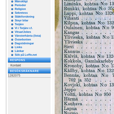
Mänskligt
Perioder
Religion
Sekretess
Släktforskning
Steyr bilar
Terjärv
Vi i Terjärv r.f.
Vitsar/Jokes
Vänsterhänta (lista)
Österbotten
Dagstidningar
Links
Länkar
Sök på Loffe.net
RESPONS
Kontakt
BESÖKSRÄKNARE
1282075