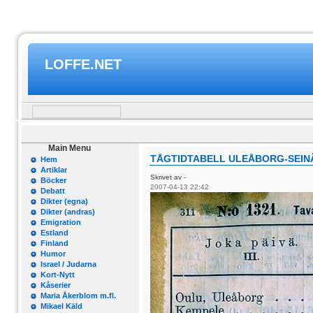
LOFFE.NET
Main Menu
TÅGTIDTABELL ULEÅBORG-SEINÄ
Hem
Artiklar
Skrivet av -
Böcker
2007-04-13 22:42
Debatt
Dikter (egna)
Dikter (andras)
Emigration
Estland
Finland
Humor
Israel / Judarna
Kort-Nytt
Kåserier
Maria Åkerblom m.fl.
Mikael Käld