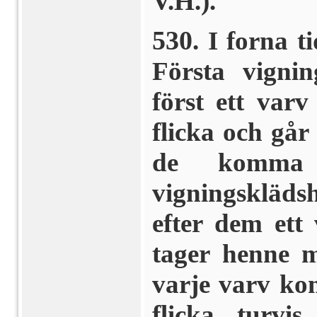
V.H.).
530
. I forna t
Första vignin
först ett var
flicka och går
de komma 
vigningskläd
efter dem ett 
tager henne m
varje varv ko
flicka turvi