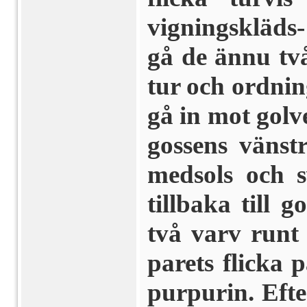
vigningskläds
gå de ännu två
tur och ordnin
gå in mot golve
gossens vänst
medsols och 
tillbaka till 
två varv runt
parets flicka p
purpurin. Efte