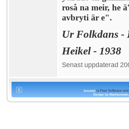
roså na meir, he ä
avbryti är e".
Ur Folkdans - 
Heikel - 1938
Senast uppdaterad 20
is Free Software rel
Joomla!
Design by Mamboteam