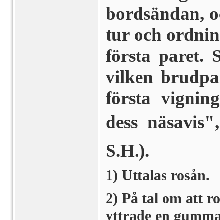
bordsändan, oc
tur och ordning
första paret. 
vilken brudpa
första vignin
dess näsavis
S.H.).
1) Uttalas rosån.
2) På tal om att 
yttrade en gumma 