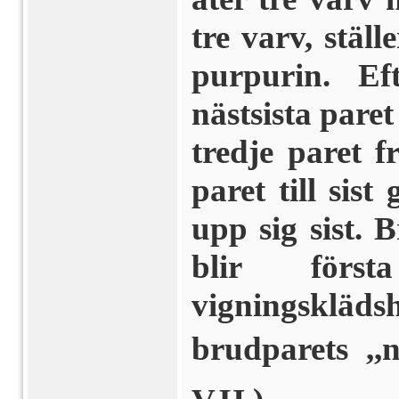
tre varv, ställ
purpurin. Eft
nästsista paret
tredje paret fr
paret till sist
upp sig sist.
blir förs
vigningsklä
brudparets ,,