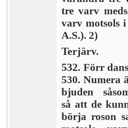
tre varv meds
varv mot­sols 
A.S.). 2)
Terjärv.
532
. Förr dan
530. Numera ä
bjuden såsom
så att de kun
börja roson s