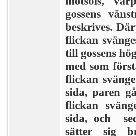
motsols, var
gossens väns
beskrives. Där
flickan svänge
till gossens h
med som första
flickan svänge
sida, paren g
flickan sväng
sida, och se
sätter sig 