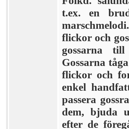
Folkd. sålun
t.ex. en bru
marschmelod
flickor och go
gossarna til
Gossarna tåga 
flickor och f
enkel handfat
passera gossra
dem, bjuda up
efter de före