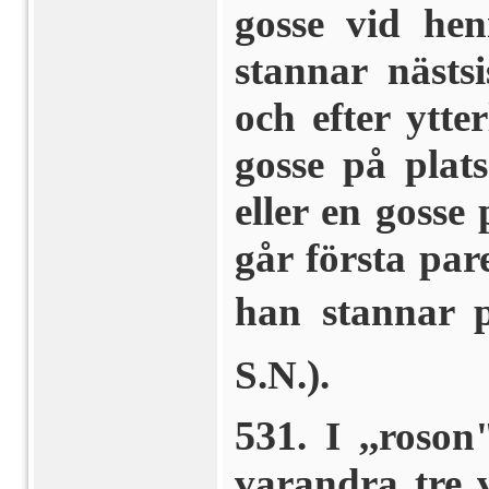
gosse vid hen
stannar nästsi
och efter ytte
gosse på plat
eller en gosse 
går första par
han stannar p
S.N.).
531
. I ,,roso
varandra tre 