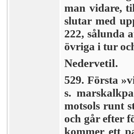
man vidare, ti
slutar med upps
222, sålunda a
övriga i tur oc
Nedervetil.
529
. Första »v
s. marskalkpa
motsols runt 
och går efter f
kommer ett pa