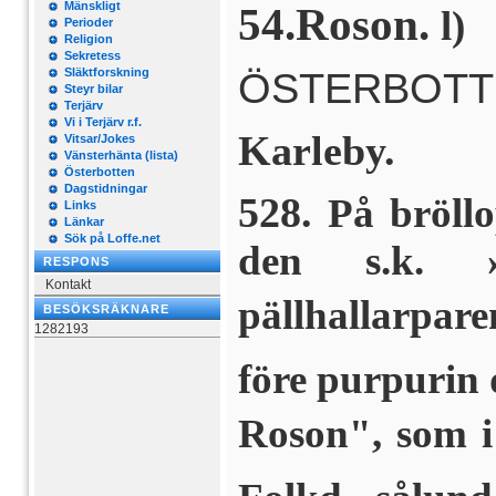
Mänskligt
54.Roson.
l)
Perioder
Religion
Sekretess
ÖSTERBOTT
Släktforskning
Steyr bilar
Terjärv
Vi i Terjärv r.f.
Karleby.
Vitsar/Jokes
Vänsterhänta (lista)
Österbotten
Dagstidningar
528.
På bröllo
Links
Länkar
Sök på Loffe.net
den s.k. »
RESPONS
Kontakt
pällhallarpar
BESÖKSRÄKNARE
1282193
före purpurin 
Roson", som i