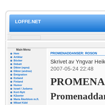
LOFFE.NET
Main Menu
PROMENADDANSER: ROSON
Hem
Artiklar
Skrivet av Yngvar Hei
Böcker
Debatt
2007-05-24 22:48
Dikter (egna)
Dikter (andras)
Emigration
PROMENA
Estland
Finland
Humor
Israel / Judarna
Kort-Nytt
Promenaddans
Kåserier
Maria Åkerblom m.fl.
Mikael Käld