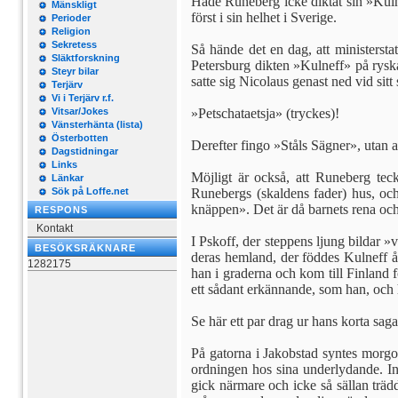
Hade Runeberg icke diktat sin »Kulne
Mänskligt
först i sin helhet i Sverige.
Perioder
Religion
Sekretess
Så hände det en dag, att ministersta
Släktforskning
Petersburg dikten »Kulneff» på ryska.
Steyr bilar
satte sig Nicolaus genast ned vid sitt
Terjärv
Vi i Terjärv r.f.
Vitsar/Jokes
»Petschataetsja» (tryckes)!
Vänsterhänta (lista)
Österbotten
Derefter fingo »Ståls Sägner», utan a
Dagstidningar
Links
Möjligt är också, att Runeberg tec
Länkar
Sök på Loffe.net
Runebergs (skaldens fader) hus, och 
knäppen». Det är då barnets rena och 
RESPONS
Kontakt
I Pskoff, der steppens ljung bildar »
BESÖKSRÄKNARE
deras hemland, der föddes Kulneff år
1282175
han i graderna och kom till Finland f
ett sådant erkännande, som han, och 
Se här ett par drag ur hans korta saga,
På gatorna i Jakobstad syntes morgo
ordningen hos sina underlydande. Inv
gick närmare och icke så sällan träd