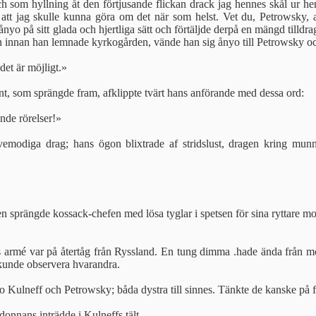
h som hyllning åt den förtjusande flickan drack jag hennes skål ur he
 att jag skulle kunna göra om det när som helst. Vet du, Petrowsky
nyo på sitt glada och hjertliga sätt och förtäljde derpå en mängd tilldr
Men innan han lemnade kyrkogården, vände han sig ånyo till Petrowsky o
det är möjligt.»
nt, som sprängde fram, afklippte tvärt hans anförande med dessa ord:
nde rörelser!»
emodiga drag; hans ögon blixtrade af stridslust, dragen kring mu
n sprängde kossack-chefen med lösa tyglar i spetsen för sina ryttare m
 armé var på återtåg från Ryssland. En tung dimma .hade ända från mo
kunde observera hvarandra.
sutto Kulneff och Petrowsky; båda dystra till sinnes. Tänkte de kanske på 
onnans inträdde i Kulneffs tält.