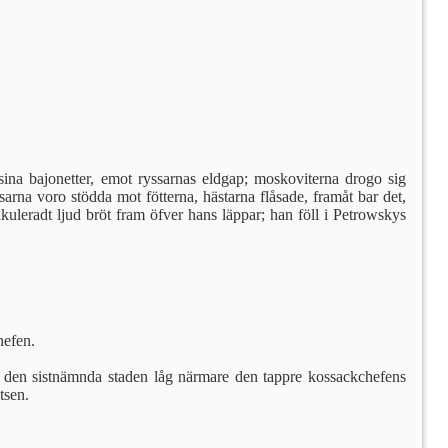
ina bajonetter, emot ryssarnas eldgap; moskoviterna drogo sig
arna voro stödda mot fötterna, hästarna flåsade, framåt bar det,
uleradt ljud bröt fram öfver hans läppar; han föll i Petrowskys
hefen.
om den sistnämnda staden låg närmare den tappre kossackchefens
tsen.