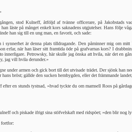
»
gången, stod Kulneff, åtföljd af tvänne officerare, på Jakobstads v
h han läste på månget enkelt kors saknadens utgjutelser. Hans följe våg
ände han sig till en ung man, en favorit, och sade:
h i synnerhet är denna plats tilldragande. Den påminner mig om mit
on erfar, när han läser sitt framtida öde på grafvarnas kors? I drabbni
nnerligare. Petrowsky, här skulle jag önska att hvila, när det en gång ä
, jag vill hvila derunder.»
gne under armen och gick bort till det utvisade trädet. Der sjönk han 
ur hans bröst; gällde den sucken hembygden, eller det främmande landet,
f efter en stunds tystnad, »hvad tyckte du om mamsell Roos på gårdage
lneff och piskade ifrigt sina stöfvelskaft med ridspöet; »den blir nog l
fortfor: