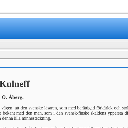
www.mamboteam.com
 Kulneff
. O. Åberg.
 vägen, att den svenske läsaren, som med berättigad förkärlek och stolt
re bekant med den man, som i den svensk-finske skaldens yppersta d
å denna lilla minnesteckning.