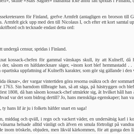
ff», skulle »Ståls Sägner» måhända icke ännu fått spridas i Finland, ty
tssekreteraren för Finland, grefve Armfelt (antagligen en brorson till
 Armfelt gick upp med den till Nicolaus I, och efter ett kort samtal upp
 skrifbord och tecknade endast detta ord:
tt undergå censur, spridas i Finland.
knat kossack-chefen för gammal vänskaps skull, ity att Kulneff, då h
der, såsom en häfdatecknare säger, »inom kort blef hemmastadd . . . o
opartiska uppfattning af Kulneffs karakter, som gör sig gällande i den 
vida öknar», der vargar vintertiden göra resorna osäkra och der sommarfå
 1763. Sin barndom tillbragte han, så att säga, på hästryggen och blef 
örst 1808, då han såsom kossack-chef utmärkte sig, åt hvilket håll han än
hvad var det som bidrog dertill? Jo, hans menskliga egenskaper; han va
 ty hans lif är ju i folkets häfder snart en saga!
n, middag och qväll, i regn och vackert väder, en undersätsig karl i 
ånarna helsade alltid vänligt och äfven en smula förtroligt på vandrare
de inom tröskeln, objuden, men likväl kärkommen, för att gunga den li