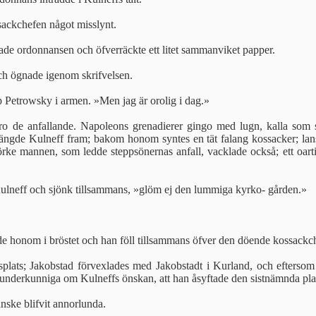
ackchefen något misslynt.
ade ordonnansen och öfverräckte ett litet sammanviket papper.
och ögnade igenom skrifvelsen.
ep Petrowsky i armen. »Men jag är orolig i dag.»
ro de anfallande. Napoleons grenadierer gingo med lugn, kalla som s
prängde Kulneff fram; bakom honom syntes en tät falang kossacker; lans
ke mannen, som ledde steppsönernas anfall, vacklade också; ett oartik
ulneff och sjönk tillsammans, »glöm ej den lummiga kyrko- gården.»
de honom i bröstet och han föll tillsammans öfver den döende kossackc
ngsplats; Jakobstad förvexlades med Jakobstadt i Kurland, och efters
 underkunniga om Kulneffs önskan, att han åsyftade den sistnämnda pla
nske blifvit annorlunda.