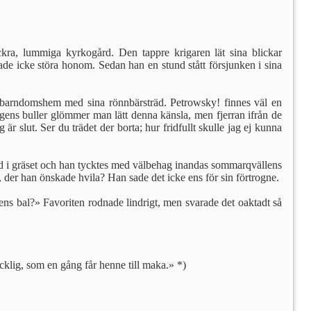
ackra, lummiga kyrkogård. Den tappre krigaren lät sina blickar
ade icke störa honom. Sedan han en stund stått försjunken i sina
t barndomshem med sina rönnbärsträd. Petrowsky! finnes väl en
ngens buller glömmer man lätt denna känsla, men fjerran ifrån de
r slut. Ser du trädet der borta; hur fridfullt skulle jag ej kunna
ned i gräset och han tycktes med välbehag inandas sommarqvällens
 der han önskade hvila? Han sade det icke ens för sin förtrogne.
ns bal?» Favoriten rodnade lindrigt, men svarade det oaktadt så
ycklig, som en gång får henne till maka.» *)