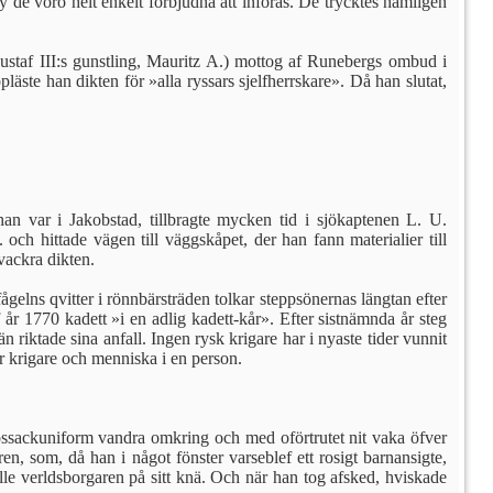
 de voro helt enkelt förbjudna att införas. De trycktes nämligen
 Gustaf III:s gunstling, Mauritz A.) mottog af Runebergs ombud i
läste han dikten för »alla ryssars sjelfherrskare». Då han slutat,
an var i Jakobstad, tillbragte mycken tid i sjökaptenen L. U.
ch hittade vägen till väggskåpet, der han fann materialier till
vackra dikten.
gelns qvitter i rönnbärsträden tolkar steppsönernas längtan efter
år 1770 kadett »i en adlig kadett-kår». Efter sistnämnda år steg
 riktade sina anfall. Ingen rysk krigare har i nyaste tider vunnit
r krigare och menniska i en person.
kossackuniform vandra omkring och med oförtrutet nit vaka öfver
n, som, då han i något fönster varseblef ett rosigt barnansigte,
lle verldsborgaren på sitt knä. Och när han tog afsked, hviskade