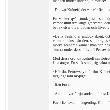
mången moder under djup rörelse:
»Det var Kulneff, det var vår fiende.
En vacker qvällstund, just i solned
vemodsfullt irra längs grafvarna, oc
betraktelser öfver döden och lifvet, v
»Detta Finland är ändock skönt, oc
varmare känsla än den, som krigets s
mörka scenerna känner man den desto i
slumra under dess löfhvalf! Petrowsky
Med dessa ord tog Kulneff sin förtro
lätta ångor. En suck smög sig sakta 
»Hör du, Petrowsky», fortfor Kulnef
likgiltigt som möjligt:
»Rätt bra.»
»Åh, hon var förtjusande», utbrast Ku
Favoriten svarade ingenting. Kulneff 