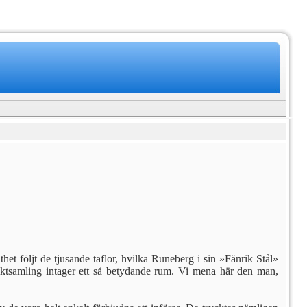
het följt de tjusande taflor, hvilka Runeberg i sin »Fänrik Stål»
iktsamling intager ett så betydande rum. Vi mena här den man,