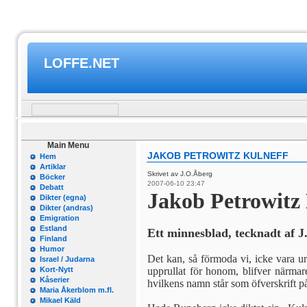
LOFFE.NET
Main Menu
JAKOB PETROWITZ KULNEFF
Hem
Artiklar
Skrivet av J.O.Åberg
Böcker
2007-06-10 23:47
Debatt
Jakob Petrowitz
Dikter (egna)
Dikter (andras)
Emigration
Estland
Ett minnesblad, tecknadt af J
Finland
Humor
Det kan, så förmoda vi, icke vara ur
Israel / Judarna
Kort-Nytt
upprullat för honom, blifver närma
Kåserier
hvilkens namn står som öfverskrift p
Maria Åkerblom m.fl.
Mikael Käld