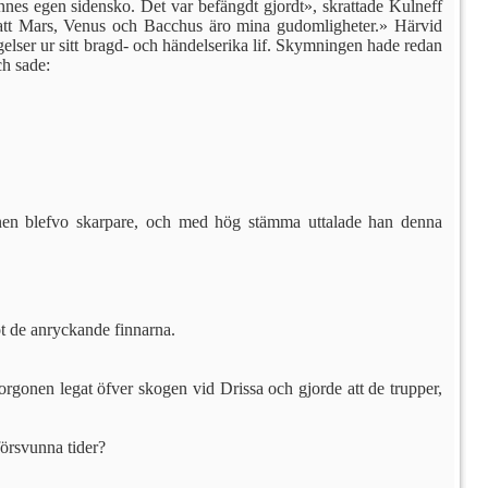
nnes egen sidensko. Det var befängdt gjordt», skrattade Kulneff
, att Mars, Venus och Bacchus äro mina gudomligheter.» Härvid
agelser ur sitt bragd- och händelserika lif. Skymningen hade redan
ch sade:
nnen blefvo skarpare, och med hög stämma uttalade han denna
ot de anryckande finnarna.
rgonen legat öfver skogen vid Drissa och gjorde att de trupper,
försvunna tider?