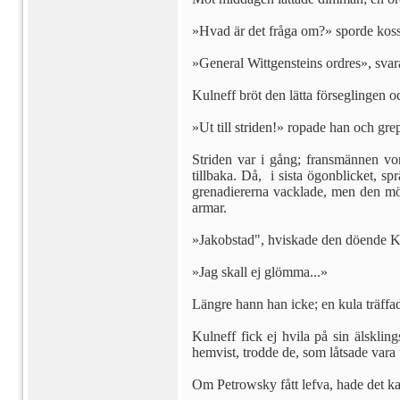
»Hvad är det fråga om?» sporde koss
»General Wittgensteins ordres», svar
Kulneff bröt den lätta förseglingen 
»Ut till striden!» ropade han och gr
Striden var i gång; fransmännen vo
tillbaka. Då, i sista ögonblicket, s
grenadiererna vacklade, men den mör
armar.
»Jakobstad", hviskade den döende K
»Jag skall ej glömma...»
Längre hann han icke; en kula träffa
Kulneff fick ej hvila på sin älskli
hemvist, trodde de, som låtsade vara
Om Petrowsky fått lefva, hade det ka