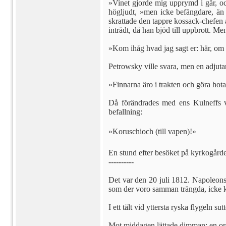
»Vinet gjorde mig upprymd i går, oc
högljudt, »men icke befängdare, än
skrattade den tappre kossack-chefen å
inträdt, då han bjöd till uppbrott. 
»Kom ihåg hvad jag sagt er: här, om 
Petrowsky ville svara, men en adjuta
»Finnarna äro i trakten och göra hota
Då förändrades med ens Kulneffs v
befallning:
»Koruschioch (till vapen)!»
En stund efter besöket på kyrkogårde
----------
Det var den 20 juli 1812. Napoleons
som der voro samman trängda, icke 
I ett tält vid yttersta ryska flygeln 
Mot middagen lättade dimman; en ord