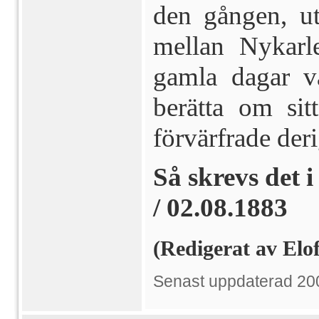
den gången, ut
mellan Nykar
gamla dagar v
berät­ta om si
förvärfrade de
Så skrevs det 
/ 02.08.1883
(Redigerat av El
Senast uppdaterad 20