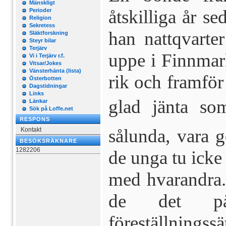
Mänskligt
åtskilliga år s
Perioder
Religion
Sekretess
han nattqvarte
Släktforskning
Steyr bilar
Terjärv
uppe i Finnmar
Vi i Terjärv r.f.
Vitsar/Jokes
Vänsterhänta (lista)
rik och fram­fö
Österbotten
Dagstidningar
Links
glad jänta so
Länkar
Sök på Loffe.net
RESPONS
sålunda, vara 
Kontakt
BESÖKSRÄKNARE
1282206
de unga tu icke 
med hvarandra.
de det på
föreställningssä