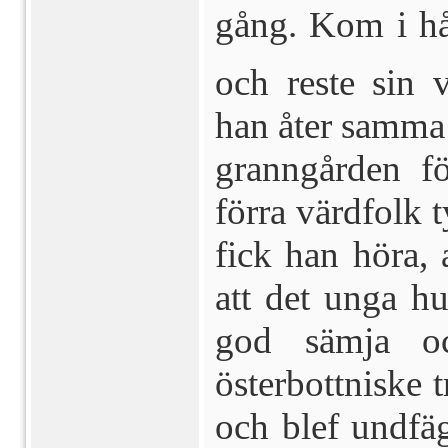
gång. Kom i hå
och reste sin 
han åter samma 
granngården fö
förra värdfolk 
fick han höra, a
att det unga hu
god sämja o
österbottniske t
och blef undfäg