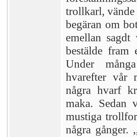
trollkarl, vänd
begäran om bot
emellan sagdt v
bestälde fram 
Under många
hvarefter vår
några hvarf k
maka. Se­dan 
mustiga trollfo
några gånger. ,