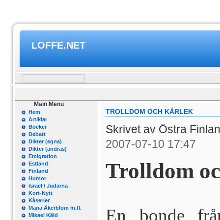
LOFFE.NET
Main Menu
TROLLDOM OCH KÄRLEK
Hem
Artiklar
Skrivet av Östra Finla
Böcker
Debatt
2007-07-10 17:47
Dikter (egna)
Dikter (andras)
Emigration
Trolldom oc
Estland
Finland
Humor
Israel / Judarna
Kort-Nytt
Kåserier
Maria Åkerblom m.fl.
En bonde frå
Mikael Käld