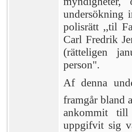
myndigheter,
undersökning i
polisrätt ,,til 
Carl Fredrik Je
(rätteligen j
person".
Af denna unde
framgår bland a
ankommit til
uppgifvit sig v