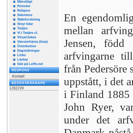
Mänskligt
Perioder
Religion
En egendomlig,
Sekretess
Släktforskning
Steyr bilar
mellan arfvin
Terjärv
Vi i Terjärv r.f.
Vitsar/Jokes
Jensen, född
Vänsterhänta (lista)
Österbotten
Dagstidningar
arfvingarne ti
Links
Länkar
Sök på Loffe.net
från Pedersöre 
RESPONS
Kontakt
uppstått, i det 
BESÖKSRÄKNARE
1282239
i Finland 1885
John Ryer, var
under det arfv
Danmark påstå,