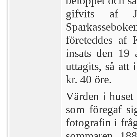
beloppet och sä
gifvits af J
Sparkassebok
företeddes af 
insats den 19 
uttagits, så at
kr. 40 öre.
Värden i huset 
som föregaf sig
fotografin i fr
sommaren 1884