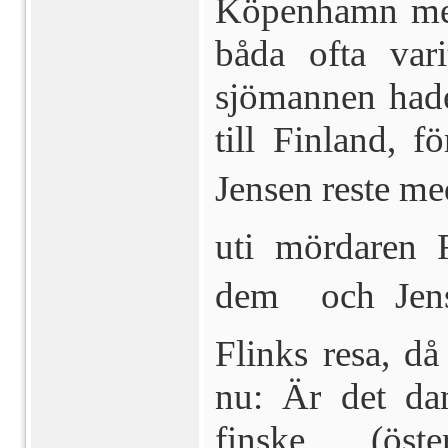
Köpenhamn med
båda ofta vari
sjömannen hade 
till Finland, fö
Jensen reste me
uti mördaren F
dem  och Jens
Flinks resa, d
nu: Är det dan
finske (öst