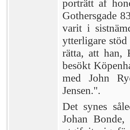
porträtt af ho
Gothersgade 83
varit i sistnä
ytterligare stö
rätta, att han,
besökt Köpenha
med John Rye
Jensen.".
Det synes såled
Johan Bonde, 