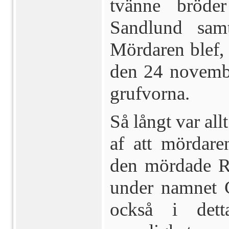
tvänne bröde
Sandlund sam
Mördaren blef, 
den 24 no­vembe
gruf­vorna.
Så långt var al
af att mördare
den mördade Ry
under namnet C
också i dett