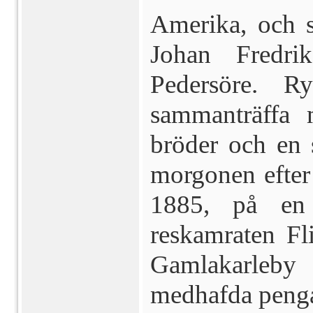
Amerika, och s
Johan Fredri
Pedersöre. R
sammanträffa 
bröder och en s
morgonen efter 
1885, på en 
reskamraten Fli
Gamlakarleby 
medhafda pengar