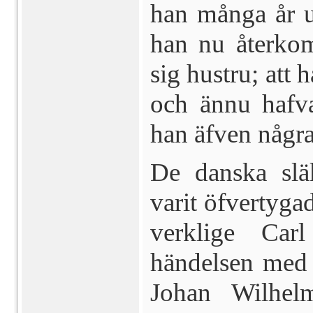
han många år u
han nu återkom
sig hustru; att 
och ännu hafva
han äfven några
De danska släk
varit öfvertyga
verklige Carl
händelsen med 
Johan Wilhel