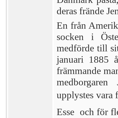
deras frände Je
En från Amerik
socken i Öste
medförde till s
januari 1885 å
främmande man,
medborgaren 
upplystes vara f
Esse  och för fl