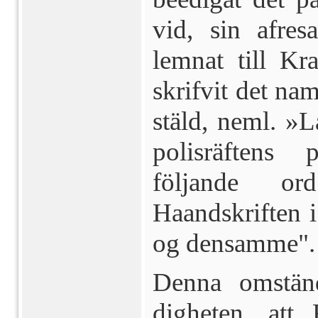
vid, sin afres
lemnat till Kr
skrifvit det na
stäld, neml. »
polisräftens 
följande ord
Haandskriften 
og den­samme".
Denna omstän
digheten, at