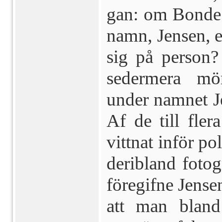
gan: om Bonde 
namn, Jensen, e
sig på person? 
sedermera mö
under namnet Je
Af de till fle
vittnat inför po
deribland fotog
före­gifne Jens
att man bland