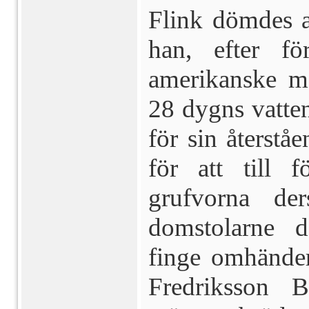
Flink dömdes a
han, efter för
amerikanske me
28 dygns vatten
för sin återståen
för att till f
grufvorna der
domstolarne d
finge omhänder
Fredriksson B