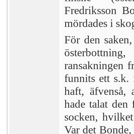
Fredriksson B
mördades i sko
För den saken, 
österbottnin
ransakningen f
funnits ett s.k
haft, äfvenså,
hade talat den 
socken, hvilke
Var det Bonde, 