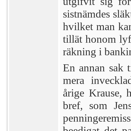
utgifvit sig f
sistnämdes släkt
hvilket man kan
tillät honom ly
räkning i bankin
En annan sak t
mera inveckla
årige Krause, h
bref, som Jen
penningeremiss
beedigat det p