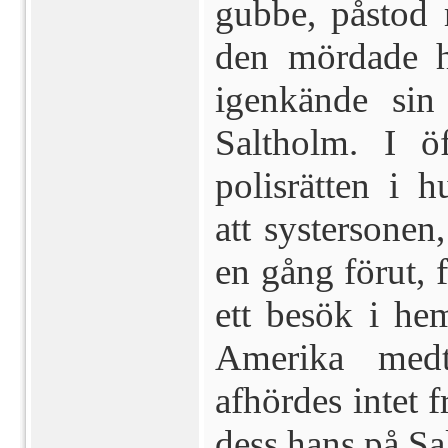
gubbe, påstod 
den mördade ho
igenkände sin
Saltholm. I ö
polisrätten i h
att systersonen
en gång förut, f
ett besök i hem
Amerika medt
afhördes in­tet f
dess hans på S