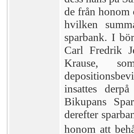
de från honom e
hvilken summa
sparbank. I bör
Carl Fredrik J
Krause, so
depositionsbev
insattes derp
Bikupans Spar
derefter sparb
honom att behål