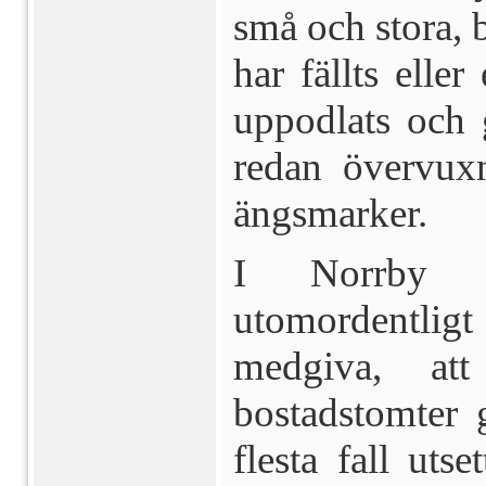
små och stora, 
har fällts eller
upp­odlats och 
redan övervux
ängsmarker.
I Norrby e
utomordentligt
medgiva, at
bostadstomter g
flesta fall uts