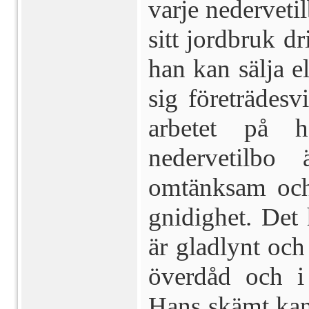
varje nederveti
sitt jordbruk d
han kan sälja e
sig företrädesv
arbetet på 
nedervetilbo 
omtänksam och
gnidighet. Det 
är gladlynt och
överdåd och i 
Hans skämt kan 