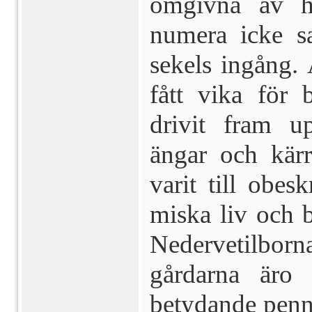
omgivna av h
numera icke s
sekels ingång.
fått vika för 
drivit fram u
ängar och kär
varit till obes
miska liv och 
Nedervetilborn
gårdarna äro 
betydande penn