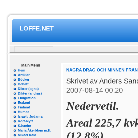
LOFFE.NET
Main Menu
NÅGRA DRAG OCH MINNEN FRÅN
Hem
Artiklar
Skrivet av Anders Sa
Böcker
Debatt
2007-08-14 00:20
Dikter (egna)
Dikter (andras)
Emigration
Nedervetil.
Estland
Finland
Humor
Israel / Judarna
Areal 225,7 kv
Kort-Nytt
Kåserier
Maria Åkerblom m.fl.
(12,8%).
Mikael Käld