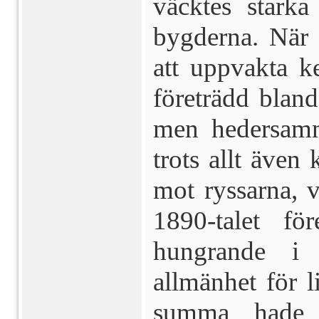
väcktes starka 
bygderna. När 
att uppvakta k
företrädd bland
men hedersamm
trots allt även
mot ryssarna, 
1890-talet f
hungrande i
allmänhet för 
summa hade 