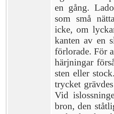
en gång. Lado
som små nätta
icke, om lycka
kanten av en s
för­lorade. För
härjningar för
sten eller stoc
trycket grävdes
Vid islossning
bron, den ståtl