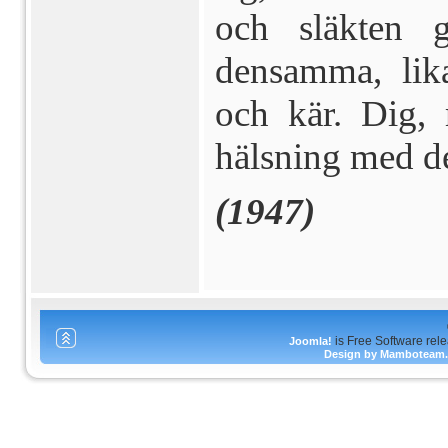
och släkten 
densamma, lika
och kär. Dig,
hälsning med de
(1947)
is Free Software rel
Joomla!
Design by Mamboteam