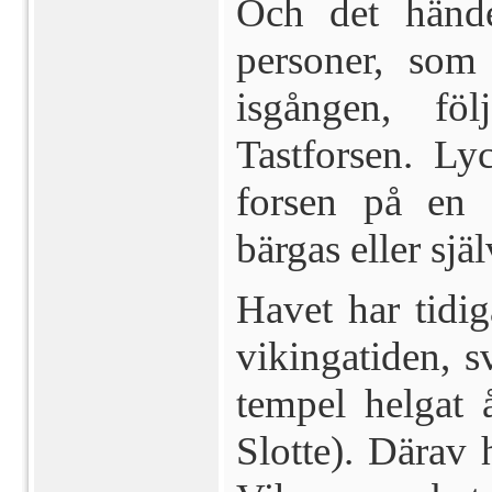
Och det hände
personer, som
isgången, fö
Tastforsen. Ly
forsen på en 
bärgas eller själ
Havet har tidi
vikinga­tiden, s
tempel helgat 
Slotte). Därav 