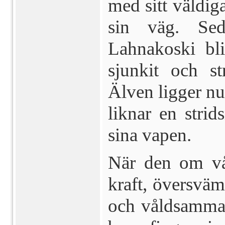
med sitt väldig
sin väg. Se
Lahnakoski bliv
sjunkit och st
Älven ligger n
liknar en strid
sina vapen.
När den om vår
kraft, översvä
och våldsamma 