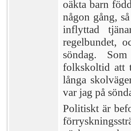
oäkta barn född
någon gång, så
inflyttad tjä
regelbundet, o
söndag. Som
folkskoltid att
långa skolväge
var jag på sönd
Politiskt är be
förryskningsstr