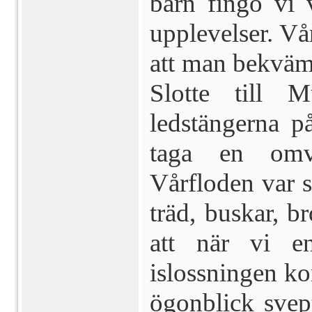
barn fingo vi 
upplevelser. Vå
att man bekväm
Slotte till M
ledstängerna p
taga en omv
Vårfloden var s
träd, buskar, b
att när vi e
islossningen ko
ögonblick svep