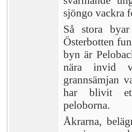
svärmande ung
sjöngo vackra f
Så stora byar
Österbotten fun
byn är Peloback
nära invid v
grannsämjan va
har blivit e
peloborna.
Åkrarna, beläg