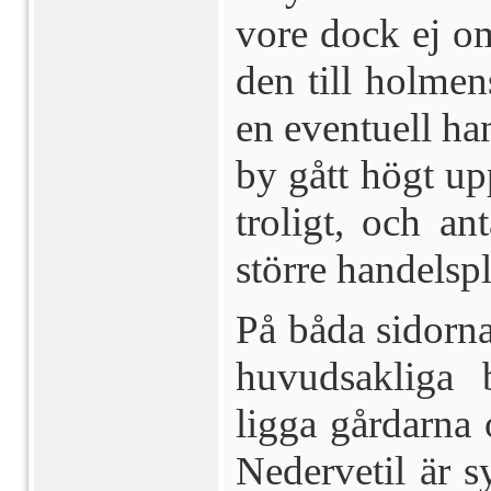
vore dock ej om
den till holmens
en eventuell ha
by gått högt upp
troligt, och an
större handelspl
På båda sidorn
huvud­sakliga 
ligga gårdarna 
Nedervetil är s