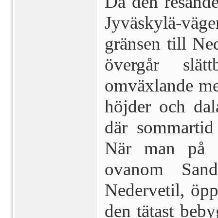
Då den resande
Jyväskylä-vä
gränsen till Ne
övergår slät
omväxlande med
höjder och dal
där sommartid 
När man på s
ovanom Sand
Nedervetil, öpp
den tätast beb