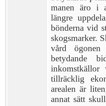
manen äro i 
längre uppdela
bönderna vid sto
skogsmarker. Sk
vård ögonen 
betydande bi
inkomstkällor
tillräcklig e
arealen är lit
annat sätt skul