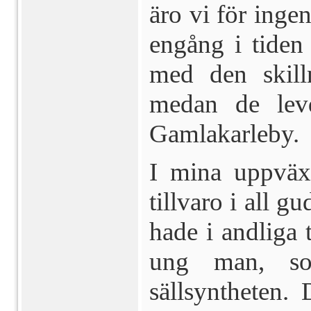
äro vi för inge
engång i tiden 
med den skilln
medan de levd
Gamlakarleby.
I mina uppväxt
tillvaro i all g
hade i andliga 
ung man, so
sällsyntheten. 