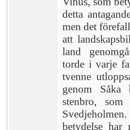
Vihus, som bety
detta antagande
men det förefall
att land­skapsb
land genomgåt
torde i varje f
tvenne utlopps
genom Såka b
stenbro, som 
Svedjeholmen.
betydelse har 