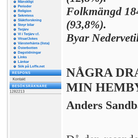
Mänskligt
Perioder
Folk­mängd 184
Religion
Sekretess
Släktforskning
(93,8%).
Steyr bilar
Terjärv
Byar Nedervetil
Vi i Terjärv r.f.
Vitsar/Jokes
Vänsterhänta (lista)
Österbotten
Dagstidningar
Links
Länkar
Sök på Loffe.net
NÅGRA DR
RESPONS
Kontakt
MIN HEMB
BESÖKSRÄKNARE
1282213
Anders Sandb