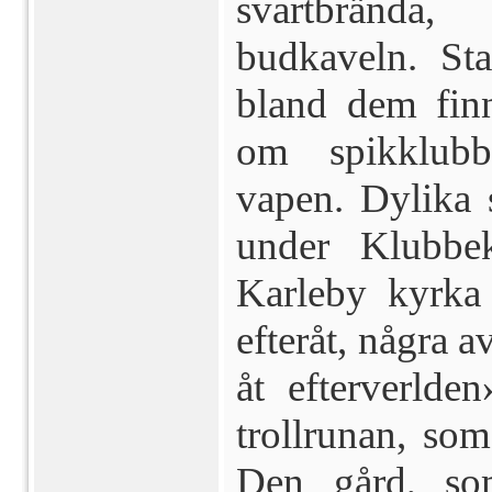
svartbrända,
budkaveln. St
bland dem fin
om spikklubb
vapen. Dylika 
under Klubbek
Karleby kyrka
efteråt, några 
åt efterverlde
trollrunan, som
Den gård, so