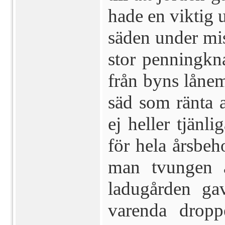
hade en viktig u
säden under mis
stor penningkn
från byns låne
säd som ränta a
ej heller tjänl
för hela årsbeh
man tvungen a
ladugården ga
varenda dropp