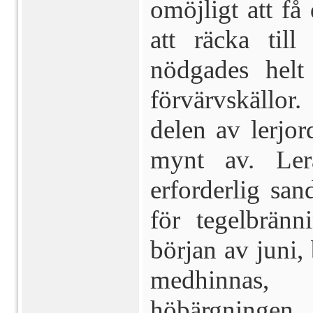
omöjligt att f
att räcka till
nödgades helt
förvärvskällor.
delen av ler­jo
mynt av. Ler
erforderlig sa
för tegelbränn
början av juni, 
medhinnas,
höbärgningen