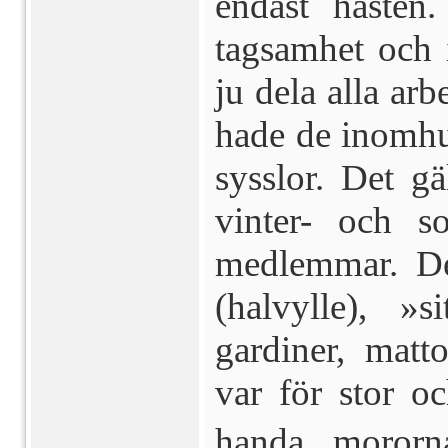
endast hästen
tagsamhet och 
ju dela alla a
hade de inomhus
sysslor. Det gä
vinter- och s
medlemmar. De
(halvylle), »s
gardiner, matt
var för stor o
handa  mororn