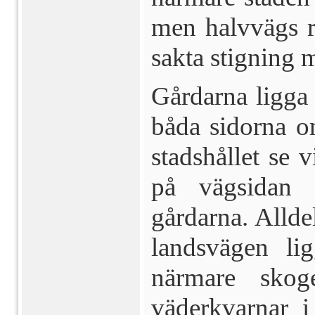
men halvvägs 
sakta stig­ning 
Gårdarna ligga 
båda sidorna o
stadshållet se v
på vägsidan a
gårdarna. Allde
landsvägen li
närmare skog
väderkvarnar i