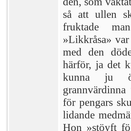
den, som vaktat
så att ullen s
fruktade ma
»Likkråsa» va
med den döde
härför, ja det 
kunna ju öst
grannvärdinna 
för pengars skul
lidande medmän
Hon »stöyft fö