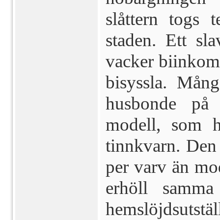
slåttern togs 
staden. Ett sl
vacker biinkoms
bisyssla. Mång
husbonde på 
modell, som h
tinnkvarn. Den
per varv än mo
erhöll samma
hemslöjdsutställ