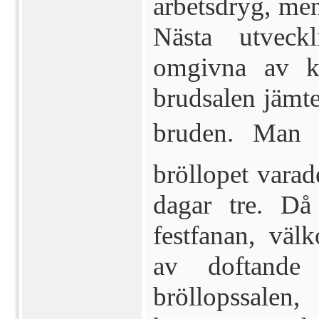
arbetsdryg, men
Nästa ut­veck
omgivna av k
brudsalen jämt
bruden. Man 
bröllopet varad
dagar tre. Då 
festfanan, väl
av doftande 
bröllopssalen,