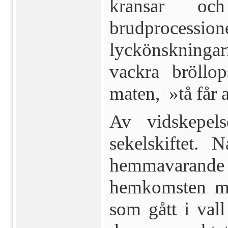
kransar o
brudproce
lyckönskningar
vackra bröllo
maten, »tå får a
Av vidskepels
sekelskiftet.
hemmavarand
hemkomsten me
som gått i val