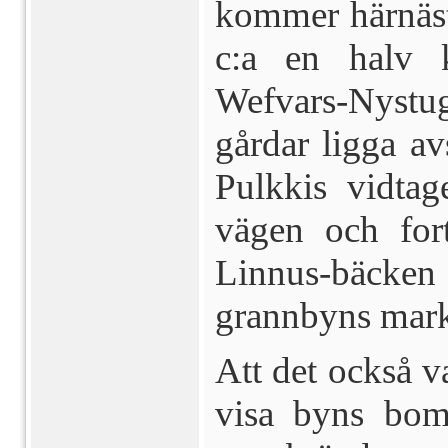
kommer här­näs
c:a en halv k
Wefvars-Nyst
gårdar ligga a
Pulkkis vidta
vägen och fort
Linnus-bäcken
grann­byns mark
Att det också v
visa byns bom