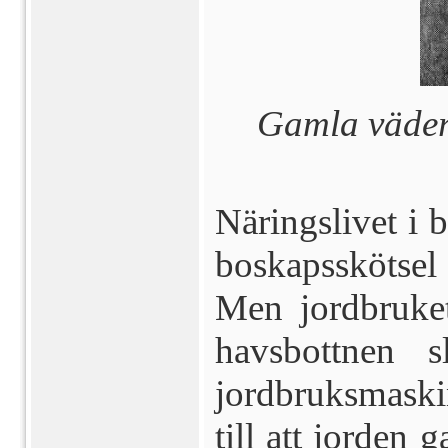
Gamla väder
Näringslivet i 
boskaps­skötsel
Men jordbruket
havsbottnen s
jordbruksmask
till att jorden