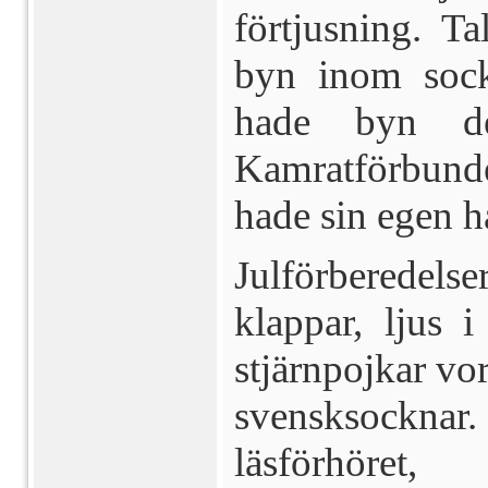
förtjusning. Ta
byn inom sock
hade byn de
Kamratförbunde
hade sin egen h
Julförberedels
klappar, ljus i
stjärnpojkar v
svensksockna
läsförhöre