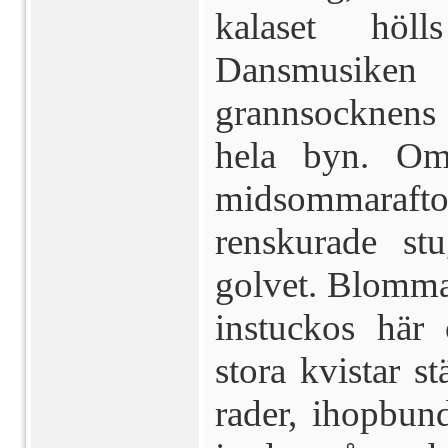
kalaset höl
Dansmusiken
grannsocknens
hela byn. Om 
midsommarafto
renskurade st
golvet. Blomman
instuckos här
stora kvistar st
rader, ihopbun