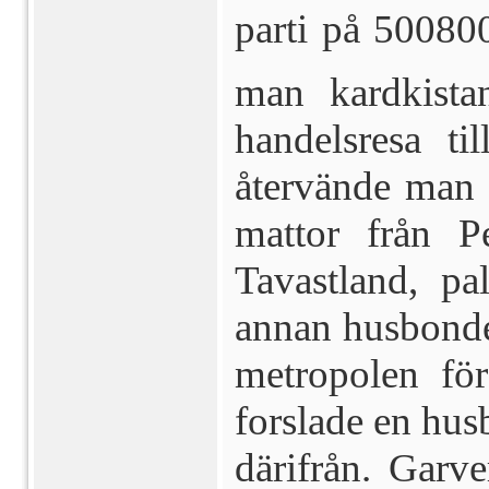
parti på 50080
man kardkist
handelsresa t
återvände man 
mattor från P
Tavastland, pa
annan husbonde å
metropolen fö
forslade en hus
där­ifrån. Gar