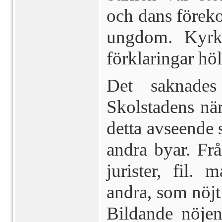
och dans förek
ungdom. Kyrka
förklaringar höl
Det saknades 
Skolstadens när­
detta avseende 
andra byar. Fr
jurister, fil. 
andra, som nöjt
Bildande nöje