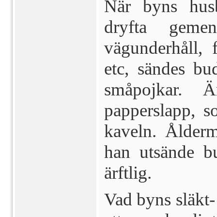
När byns hus
dryfta gemen
vägunderhåll, f
etc, sändes bu
småpojkar. 
papperslapp, s
kaveln. Ålderm
han utsände bu
ärftlig.
Vad byns släkt-