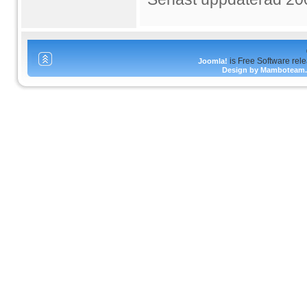
is Free Software rel
Joomla!
Design by Mamboteam