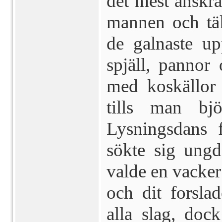
det mest anskr
mannen och t
de galnaste u
spjäll, pannor
med koskällor 
tills man b
Lysningsdans 
sökte sig ung
valde en vacker
och dit forsla
alla slag, dock