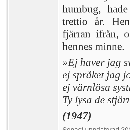
humbug, hade 
trettio år. H
fjärran ifrån,
hennes minne.
»Ej haver jag s
ej språket jag j
ej värnlösa syst
Ty lysa de stjä
(1947)
Senast uppdaterad 20