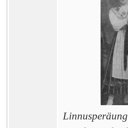
Linnusperäungdo