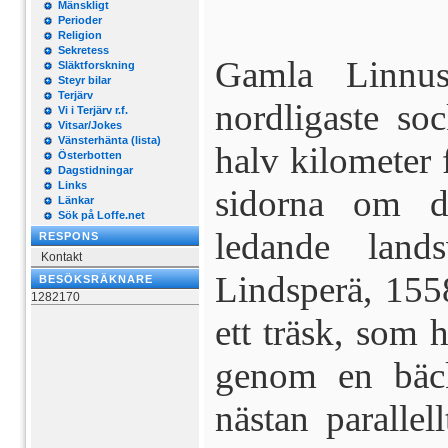
Mänskligt
Perioder
Religion
Sekretess
Gamla Linnus
Släktforskning
Steyr bilar
Terjärv
nordligaste so
Vi i Terjärv r.f.
Vitsar/Jokes
Vänsterhänta (lista)
halv kilometer
Österbotten
Dagstidningar
Links
sidorna om de
Länkar
Sök på Loffe.net
ledande lan
RESPONS
Kontakt
Lindsperä, 155
BESÖKSRÄKNARE
1282170
ett träsk, som h
genom en bäc
nästan paralle