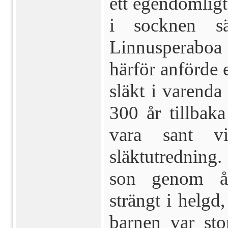
ett egendomligt
i socknen sä
Linnusperaboa
härför an­förde
släkt i varenda
300 år tillbaka
vara sant v
släktutredning. 
son genom årh
strängt i helgd
barnen var sto