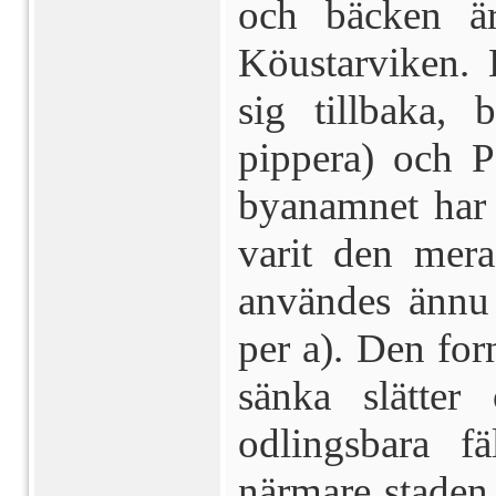
och bäcken ä
Köustarviken.
sig tillbaka, 
pippera) och P
byanamnet har a
varit den mer
användes ännu 
per a). Den for
sänka slätter
odlingsbara f
närmare staden 