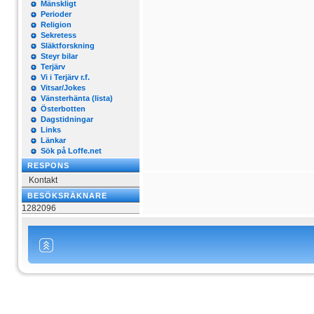
Mänskligt
Perioder
Religion
Sekretess
Släktforskning
Steyr bilar
Terjärv
Vi i Terjärv r.f.
Vitsar/Jokes
Vänsterhänta (lista)
Österbotten
Dagstidningar
Links
Länkar
Sök på Loffe.net
RESPONS
Kontakt
BESÖKSRÄKNARE
1282096