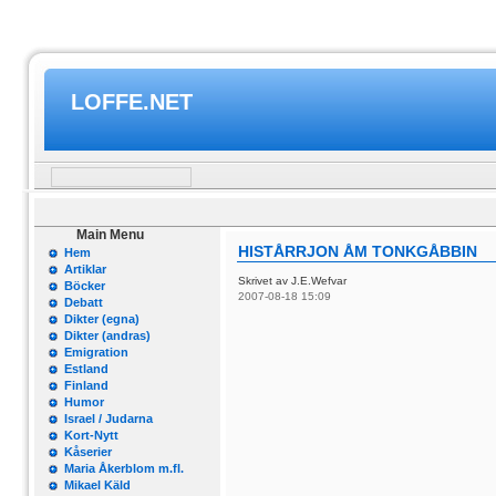
LOFFE.NET
Main Menu
HISTÅRRJON ÅM TONKGÅBBIN
Hem
Artiklar
Skrivet av J.E.Wefvar
Böcker
2007-08-18 15:09
Debatt
Dikter (egna)
Dikter (andras)
Emigration
Estland
Finland
Humor
Israel / Judarna
Kort-Nytt
Kåserier
Maria Åkerblom m.fl.
Mikael Käld