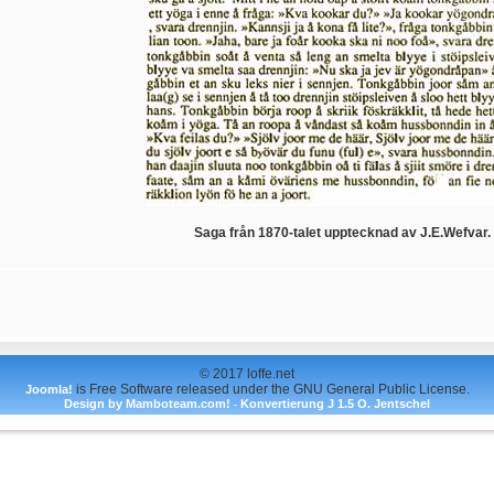
Saga från 1870-talet upptecknad av J.E.Wefvar.
© 2017 loffe.net
is Free Software released under the GNU General Public License.
Joomla!
Design by Mamboteam.com!
Konvertierung J 1.5 O. Jentschel
-