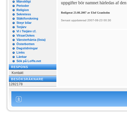
Mänskligt
uppgifter bör namnet härledas af den
Perioder
Religion
Redigerat 23.08.2007 av Elof Granholm
Sekretess
Släktforskning
Senast uppdaterad 2007-08-23 00:30
Steyr bilar
Terjärv
Vi i Terjärv r.f.
Vitsar/Jokes
Vänsterhänta (lista)
Österbotten
Dagstidningar
Links
Länkar
Sök på Loffe.net
RESPONS
Kontakt
BESÖKSRÄKNARE
1282178