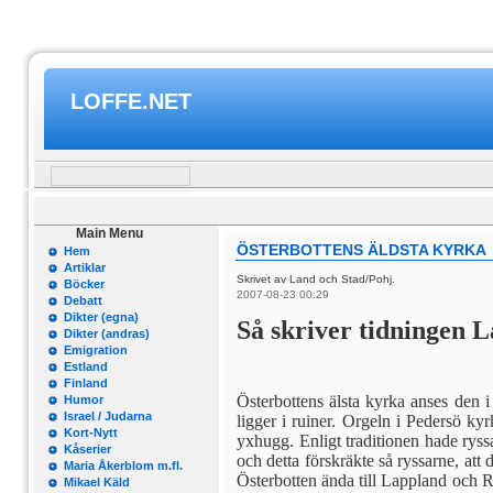
LOFFE.NET
Main Menu
ÖSTERBOTTENS ÄLDSTA KYRKA
Hem
Artiklar
Skrivet av Land och Stad/Pohj.
Böcker
2007-08-23 00:29
Debatt
Dikter (egna)
Så skriver tidningen L
Dikter (andras)
Emigration
Estland
Finland
Österbottens älsta kyrka anses den 
Humor
Israel / Judarna
ligger i ruiner. Orgeln i Pedersö ky
Kort-Nytt
yxhugg. Enligt traditio­nen hade rys
Kåserier
och detta förskräkte så ryssarne, att
Maria Åkerblom m.fl.
Österbotten ända till Lappland och Ry
Mikael Käld