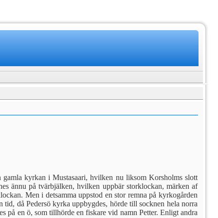
n gamla kyrkan i Mustasaari, hvilken nu liksom Kors­holms slott
ynes ännu på tvärbjälken, hvilken upp­bär storklockan, märken af
fva klockan. Men i detsamma uppstod en stor remna på kyrkogården
n tid, då Pedersö kyrka uppbygdes, hörde till sock­nen hela norra
s på en ö, som tillhörde en fiskare vid namn Petter. Enligt andra