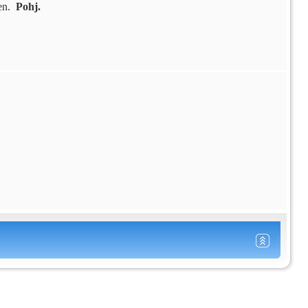
en.
 Pohj.