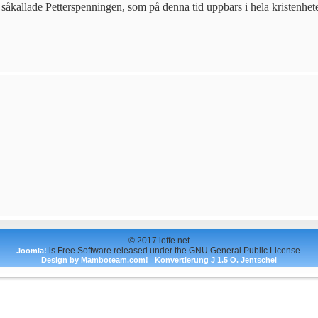
 såkallade Petterspenningen, som på denna tid uppbars i hela kristenhet
© 2017 loffe.net
is Free Software released under the GNU General Public License.
Joomla!
Design by Mamboteam.com!
Konvertierung J 1.5 O. Jentschel
-