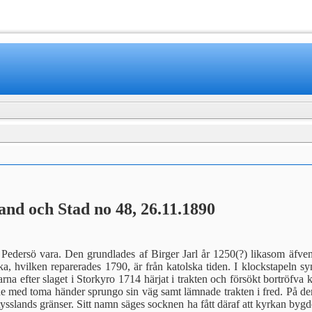
www.mamboteam.com
and och Stad no 48, 26.11.1890
i Pedersö vara. Den grundlades af Birger Jarl år 1250(?) likasom äfve
rka, hvilken reparerades 1790, är från katolska tiden. I klockstapeln s
sarna efter slaget i Storkyro 1714 här­jat i trakten och försökt bortrö
 de med toma hän­der sprungo sin väg samt lämnade trakten i fred. På de
sslands gränser. Sitt namn säges socknen ha fått däraf att kyrkan bygde