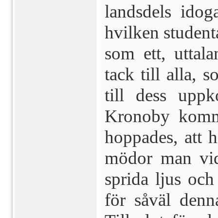
landsdels idog
hvilken student
som ett, ut­tal
tack till alla, 
till dess uppk
Kronoby kommu
hoppades, att h
mödor man vid
sprida ljus och
för såväl denn