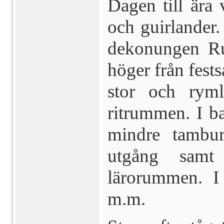
Dagen till ära
och guirlander.
dekonungen Ru
höger från fests
stor och ryml
ritrummen. I ba
mindre tambu
utgång samt 
lärorummen. I 
m.m.