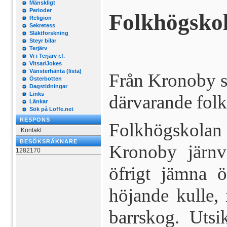
Mänskligt
Perioder
Folkhögskol
Religion
Sekretess
Släktforskning
Steyr bilar
Terjärv
Vi i Terjärv r.f.
Vitsar/Jokes
Vänsterhänta (lista)
Från Kronoby s
Österbotten
Dagstidningar
Links
därvarande fol
Länkar
Sök på Loffe.net
RESPONS
Folkhögskolan ä
Kontakt
BESÖKSRÄKNARE
Kronoby järnv
1282170
öfrigt jämna ös
höjande kulle
barrskog. Ut­s