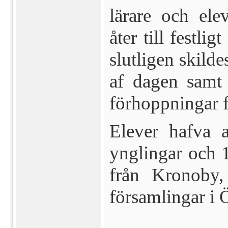
lärare och ele
åter till festl
slutligen skilde
af dagen samt
förhopp­ningar 
Elever hafva a
ynglingar och 
från Kronoby,
försam­lingar i 