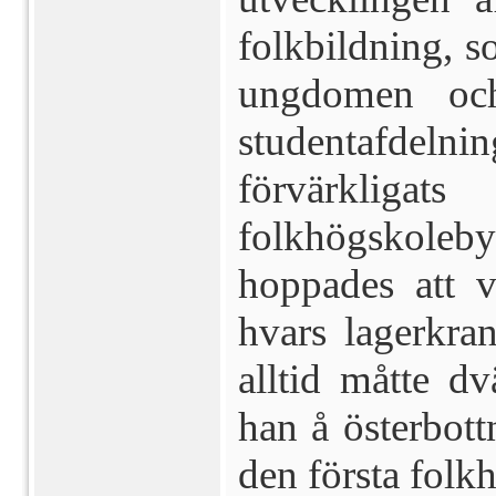
folkbildning, s
ungdomen och 
studentafdelni
förvärkli
folkhögskoleby
hoppades att v
hvars lagerkra
alltid måtte d
han å österbott
den första fol