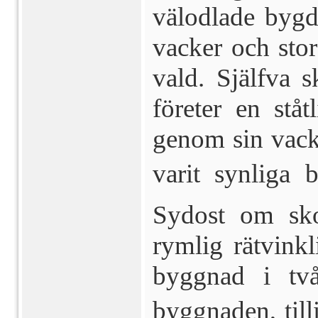
välodlade bygde
vacker och stor
vald. Själfva 
företer en ståt
genom sin vackr
varit synliga b
Sydost om sko
rymlig rätvinkl
bygg­nad i två
byggnaden, tilli