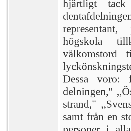
hjärtligt tac
dentafdelninge
repre­sentant
högskola ti
välkomstord t
lyckönskningst
Dessa voro: fr
delningen," ,,Ö
strand," ,,Sven
samt från en st
personer i alla