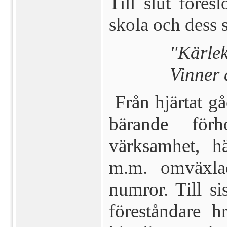
Till slut före
skola och dess 
"
Kärlek
Vinner 
Från hjärtat gå
bärande förh
värksamhet, hä
m.m. omväxla
numror. Till sis
föreståndare 