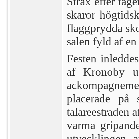
Strax efter tåg
skaror högtids
flagg­prydda sk
salen fyld af en
Festen inleddes
af Kronoby u
ackompagnem
placerade på s
talareestraden a
varma gripande
utvecklingen 