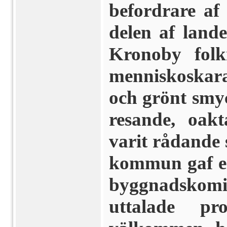
befordrare af
delen af land
Kronoby folk
menniskoskar
och grönt smyc
resande, oakt
varit rådande 
kommun gaf en 
byggnadskomi
uttalade pr