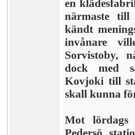
en klädesfabri
närmaste till
kändt me­nings
invånare vil
Sorvistoby, n
dock med säk
Kovjoki till 
skall kunna för
Mot lördags 
Pedersö stati