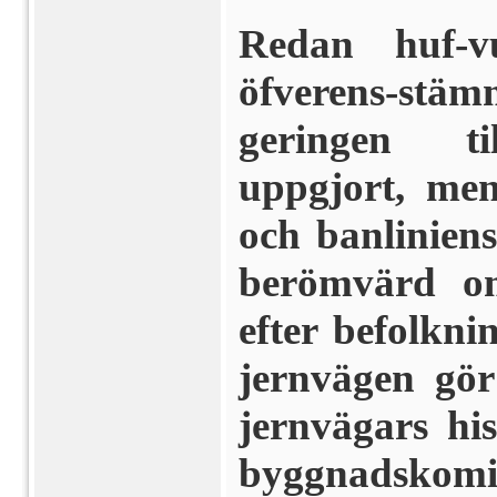
Redan huf-v
öfverens-stämm
geringen til
uppgjort, men
och banlinien
berömvärd om
efter befolkni
jernvägen gör
jernvägars his
byggnadskomit