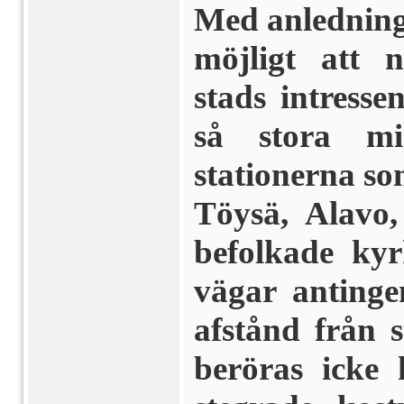
Med anledning 
möjligt att 
stads intress
så stora mi
stationerna so
Töysä, Alavo,
befolkade ky
vägar antinge
afstånd från s
beröras icke 