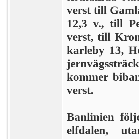
verst till Gam
12,3 v., till 
verst, till Kr
karleby 13, H
jernvägssträcka
kommer biban
verst.
Banlinien föl
elfdalen, u