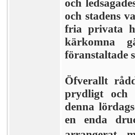
och ledsagade
och sta­dens v
fria privata
kärkomna gäs
föranstaltade s
Öfverallt råd
prydligt och
denna lördagsq
en enda druc
arrangerat m