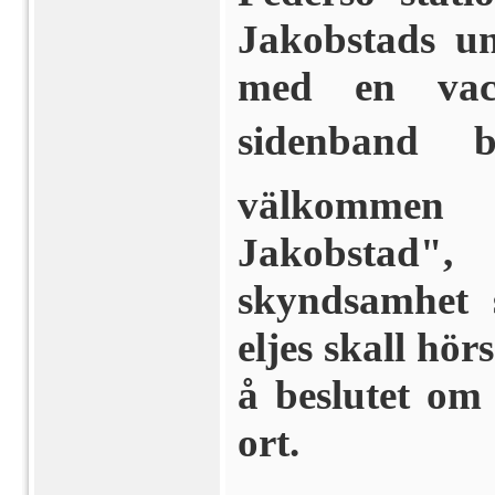
Jakobstads u
med en vack
sidenband b
välkommen 
Jakobstad"
skyndsamhet 
eljes skall hö
å beslutet om
ort.