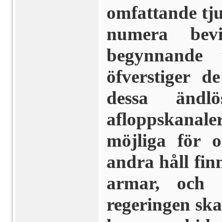
omfat­tande tj
numera bevi
begynnande u
öfverstiger d
dessa ändlö
afloppskana
möjliga för 
andra håll fin­
ar­mar, och
regeringen skal