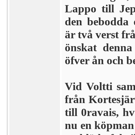
Lappo till Je
den bebodda 
är två verst 
önskat denna 
öfver ån och 
Vid Voltti sa
från Kortesjär
till 0ravais, 
nu en köpman 