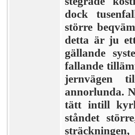
stegrade kost
dock tusenfa
större beqväm
detta är ju ett
gällande syst
fallande till
jernvägen ti
annorlunda. N
tätt intill k
ståndet störr
sträckningen