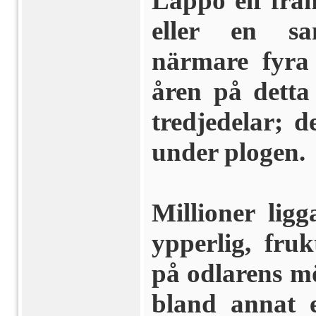
Lappo elf frå
eller en sa
närmare fyr
åren på detta 
tredjedelar; d
under ploge
Millioner lig
ypperlig, fru
på odlarens m
bland annat 