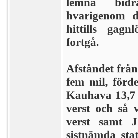
lemna bidra
hvarigenom d
hittills gag
fortgå.
Afståndet från
fem mil, fördel
Kauhava 13,7 v
verst och så v
verst samt 
sistnämda sta