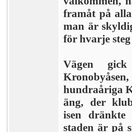
välkommen, hän
framåt på all
man är skyldi
för hvarje steg
Vägen gick
Kronobyåsen
hundraåriga K
äng, der klu
isen dränkte
staden är på 