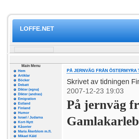
LOFFE.NET
Main Menu
PÅ JERNVÄG FRÅN ÖSTERMYRA T
Hem
Artiklar
Skrivet av tidningen F
Böcker
Debatt
2007-12-23 19:03
Dikter (egna)
Dikter (andras)
Emigration
På jernväg fr
Estland
Finland
Humor
Gamlakarleb
Israel / Judarna
Kort-Nytt
Kåserier
Maria Åkerblom m.fl.
Mikael Käld