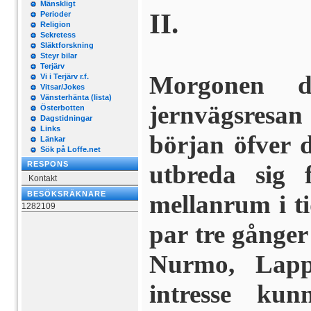
Mänskligt
II.
Perioder
Religion
Sekretess
Släktforskning
Steyr bilar
Terjärv
Morgonen d
Vi i Terjärv r.f.
Vitsar/Jokes
Vänsterhänta (lista)
jernvägsresa
Österbotten
Dagstidningar
Links
början öfver d
Länkar
Sök på Loffe.net
RESPONS
utbreda sig
Kontakt
BESÖKSRÄKNARE
mellanrum i ti
1282109
par tre gån­ger
Nurmo, Lap
intresse kun