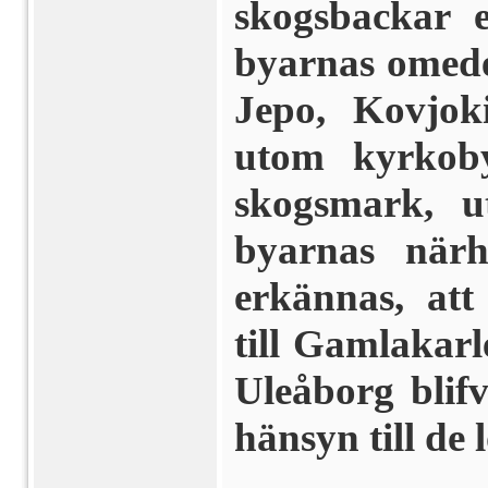
skogsbackar e
byarnas omede
Jepo, Kovjo
utom kyr­kob
skogs­mark,
byarnas närh
erkännas, at
till Gamlakarl
Uleåborg bli
hänsyn till de