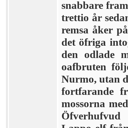
snabbare framå
trettio år sed
remsa åker p
det öfriga int
den odlade m
oafbruten följ
Nurmo, utan de
fortfarande f
mos­sorna med 
Öfverhufvud 