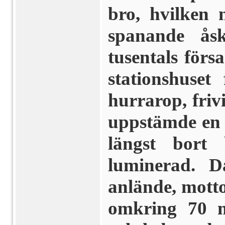
bro, hvilken 
spanande ås
tusentals för
stationshuset
hurrarop, friv
uppstämde en m
längst bort 
luminerad. D
anlände, mott
omkring 70 