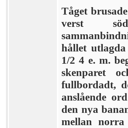
Tåget brusade 
verst sö
sammanbindn
hållet utlagd
1/2 4 e. m. be
skenparet o
fullbordadt, 
anslå­ende or
den nya banan
mellan norra