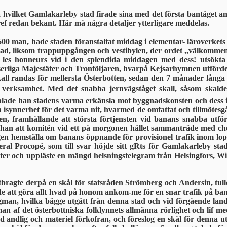
å hvilket Gamlakarleby stad firade sina med det första bantåget a
f redan bekant. Här må några detaljer ytterligare medde­las.
600 man, hade staden föranstaltat middag
i elementar- läroverkets
ckad, liksom trappuppgången och vestibylen, der ordet ,,välko
les honneurs vid i den splendida middagen med dess! utsökta v
­serliga Majestäter och Tronföljaren, hvarpå Kejsarhymnen utfördes
skall randas för mellersta Österbotten, sedan den 7 månader lån
tig verksamhet. Med det snabba jernvägståget skall, såsom skalde
ttalade han stadens varma erkänsla mot bygg­nadskonsten och dess 
 isynnerhet för det varma nit, hvarmed de omfattat och tillmötesgåt
ålen, framhållande att största förtjensten vid banans snabba utf
 han att komitén vid ett på morgonen hållet sammanträde med chefe
ingen hem­ställa om banans öppnande för provisionel trafik inom l
ral Procopé, som till svar höjde sitt gRts för Gamlakarleby stad,
gäster och uppläste en mängd helsningstelegram från Helsingfors, 
tbragte der­på en skål för statsråden Strömberg och Andersin, tu
e att göra allt hvad på honom ankom-me för en snar trafik på bana
man, hvilka bägge ut­gått från denna stad och vid förgåen­de lan
an af det österbottniska folklynnets allmän­na rörlighet och lif m
 andlig och materiel förkofran, och föreslog en skål för denna ut