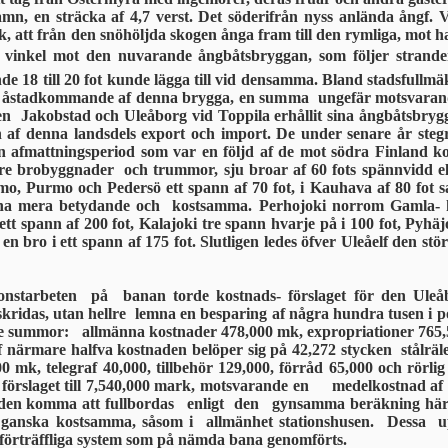
hamn, en sträcka af 4,7 verst. Det söderifrån nyss anlända ångf. 
k, att från den snöhöljda skogen ånga fram till den rymliga, mot 
d vinkel mot den nuvarande ångbåts­bryggan, som följer stranden
ande 18 till 20 fot kunde lägga till vid densamma. Bland stads­full
ll åstadkommande af denna brygga, en summa ungefär motsvarande
n Jakobstad och Uleåborg vid Toppila erhållit sina ångbåtsbrygg
 af denna landsdels export och import. De under senare år stegr
 afmattningsperiod som var en följd af de mot södra Finland k
 brobyggnader och trummor, sju broar af 60 fots spännvidd eller
mo, Purmo och Pedersö ett spann af 70 fot, i Kauhava af 80 fot s
na mera betydande och kostsamma. Perhojoki norrom Gamla- ­ka
 ett spann af 200 fot, Kalajoki tre spann hvarje på i 100 fot, Pyhäj
n bro i ett spann af 175 fot. Slutligen ledes öfver Uleåelf den stö
nstarbeten på banan torde kostnads- för­slaget för den Uleåb
kridas, utan hellre lemna en besparing af några hundra tusen i 
nde summor: allmänna kostnader 478,000 mk, expropriationer 765,
 närmare halfva kostnaden belöper sig på 42,272 styc­ken stålrä
 mk, telegraf 40,000, tillbehör 129,000, förråd 65,000 och rörl
förslaget till 7,540,000 mark, motsvarande en medelkostnad af 5
naden komma att fullbordas enligt den gynsamma be­räkning här m
anska kostsamma, såsom i allmänhet sta­tionshusen. Dessa u
 förträffliga system som på nämda bana genomförts.