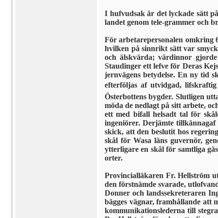
I hufvudsak är det lyckade sätt p
landet genom tele-grammer och bre
För arbetarepersonalen omkring 
hvilken på sinnrikt sätt var smy
och älskvärda; värdinnor gjorde 
Staudinger ett lefve för Deras Kej
jernvägens betydelse. En ny tid 
efterföljas af utvidgad, lifskraf
Österbot­tens bygder. Slutligen u
möda de nedlagt på sitt arbete, och
ett med bifall helsadt tal för sk
ingeniörer. Derjämte tillkännagaf
skick, att den beslutit hos reger
skål för Wasa läns guvernör, gene­
ytterligare en skål för samtliga 
orter.
Provincialläkaren Fr. Hellström u
den förstnämde svarade, utlofvand
Donner och lands­sekreteraren Ing
bäg­ges vägnar, framhållande att m
kommunikationslederna till stegrad