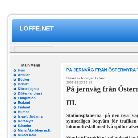
LOFFE.NET
Main Menu
PÅ JERNVÄG FRÅN ÖSTERMYRA T
Hem
Artiklar
Skrivet av tidningen Finland
Böcker
2007-12-23 22:13
Debatt
På jernväg från Öster­
Dikter (egna)
Dikter (andras)
Emigration
III.
Estland
Finland
Humor
Stationsplanerna på den nya väg
Israel / Judarna
synnerligen beqväm för trafiken 
Kort-Nytt
Kåserier
lokomotivstall med två spiltor afs
Maria Åkerblom m.fl.
Mikael Käld
Söndagsförmiddag anlände ett nytt