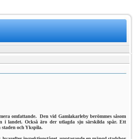
 mera om­fattande. Den vid Gamlakarleby be­römmes såsom
n i landet. Också äro der utlagda sju särskilda spår. Ett
n staden och Ykspila.
, hvarefter inspektionståget, upptagande en mängd stadsbor