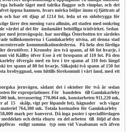
Vega helsade tåget med talrika flaggor och vimplar, och det
hafvet öppna hamnen, hvars mörka böljor ännu ej fjättrats af
 och har ett djup af 1214 fot, leda ut en sidobrygga för
mäktige lärer den mening vara all­män, att staden med omkring
 värdet af det för ändamålet behöfliga trädvirket. Sedan
or med jernvägsspår, har nordliga Österbotten tre särdeles
ade tullinkomsterna i Gamlakarleby utvisa, att denna stad
oncentrerade kommunikationslederna. På hela den färdiga
 derutöfver. I Kronoby äro två spann, af 60 fot hvarje, i
amt vid Kållby öfver Esse å ett brospann af 110 fot. På den
rleby öfvergås med en bro i tre spann af 110 fots längd
oki tre spann af 80 fot hvarje, Siikajoki två spann af 150 fot
rsta bro­byggnad, som hittills förekommit i vårt land, med ett
orgska jernvägen, sådant det i oktober för två år sedan
posten för expropriationer. För bandelen till Gamlakarleby
500 imk, terrassering 770,064 mk, konstarbeten 911,220 mk,
ler af 15 skålp, vigt per löpande fot), hägnader och vägar
ig materiel 764,380 mk. Totala kostnaden för Gamlakarleby
8,000 mark per banverst. Då inga poster i specialförslagen
eddelats och detta ehu­ru en del arbeten till följd af den
ppföras enligt samma typ som vid Vasabanan och äfven