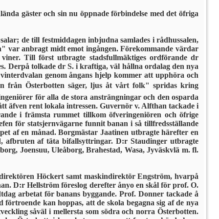
nlända gä­ster och sin nu öppnade förbindelse med det öfriga
 salar; de till festmiddagen inbjudna samlades i rådhussalen,
mmen" var anbragt midt emot ingången. Förekommande värdar
iner. Till först utbragte stadsfullmäktiges ordförande dr
. Derpå tolkade dr S. i kraftiga, väl hållna ordalag den nya
ga vinterdvalan genom ångans hjelp kommer att upphöra och
n från Österbotten säger, ljus åt vårt folk" spridas kring
ingeniörer för alla de stora ansträngningar och den osparda
t äfven rent loka­la intressen. Guvernör v. Alfthan tac­kade i
örande i främsta rummet tillkom öfveringeniören och öfrige
n för statsjernvägarne fun­nit banan i så tillfredsställande
oppet af en månad. Borgmästar Jaatinen utbragte härefter en
 afbruten af täta bifallsyttringar. D:r Staudin­ger utbragte
Wiborg, Joensuu, Uleåborg, Brahestad, Wasa, Jyväskvlä m. fl.
lldirektören Höckert samt maskindirektör Engström, hvar­på
n. D:r Hellström föreslog derefter ånyo en skål för prof. O.
dtdag arbetat för banans byg­gande. Prof. Donner tackade å
ed förtroende kan hoppas, att de skola begagna sig af de nya
veck­ling såväl i mellersta som södra och norra Österbotten.