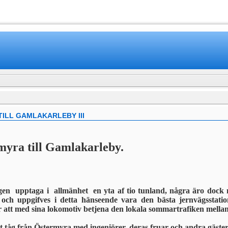
www.mamboteam.com
ILL GAMLAKARLEBY III
myra till Gamlakarleby.
en upptaga i allmänhet en yta af tio tunland, några äro dock
och uppgifves i detta hänse­ende vara den bästa jernvägsstatio
er att med sina loko­motiv betjena den lokala sommartra­fiken mella
 tåg från Östermyra med ingeniörer, deras fruar och andra gäster