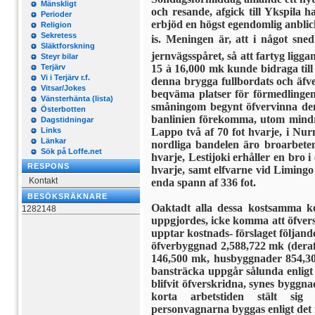
Mänskligt
och resande, afgick till Ykspila 
Perioder
erbjöd en högst egendomlig anblic
Religion
Sekretess
is. Meningen är, att i något sne
Släktforskning
jernvägsspåret, så att fartyg ligg
Steyr bilar
Terjärv
15 à 16,000 mk kunde bidraga ti
Vi i Terjärv r.f.
denna brygga fullbordats och äfve
Vitsar/Jokes
beqväma platser för förmedlingen
Vänsterhänta (lista)
småningom begynt öfvervinna den
Österbotten
banlinien förekomma, utom mindre
Dagstidningar
Links
Lappo två af 70 fot hvarje, i Nur
Länkar
nordliga bandelen äro broarbete
Sök på Loffe.net
hvarje, Lestijoki erhåller en bro i
RESPONS
hvarje, samt elfvarne vid Limingo e
Kontakt
enda spann af 336 fot.
BESÖKSRÄKNARE
Oaktadt alla dessa kostsamma ko
1282148
uppgjordes, icke komma att öfvers
upptar kostnads- förslaget följa
öfverbyggnad 2,588,722 mk (deraf
146,500 mk, husbyggnader 854,300
bansträcka uppgår sålunda enligt 
blifvit öfverskridna, synes bygg
korta arbetstiden stält sig g
personvagnarna byggas enligt det