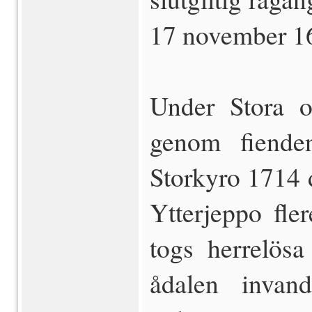
17 november 1
Under Stora o
genom fien­de
Storkyro 1714 
Ytterjeppo fle
togs herrelös
ådalen in­van