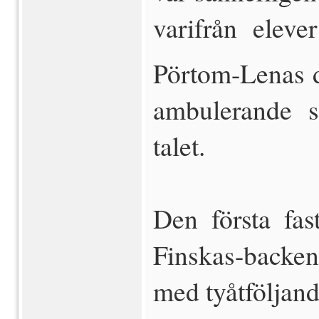
varifrån eleve
Pörtom-Lenas dö
ambulerande s
talet.
Den första fa
Finskas-backen
med tyåtföljand