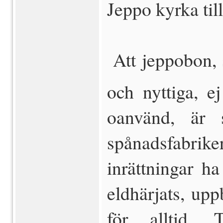
Jeppo kyrka til
 Att jeppobon,
och nyttiga, ej
oanvänd, är sj
spånadsfabrike
inrättningar h
eld­härjats, up
för alltid. 