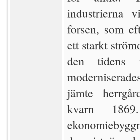
industrierna 
forsen, som ef
ett starkt strö
den tidens 
moderniserades
jämte herrgå
kvarn 1869
ekonomiebygg