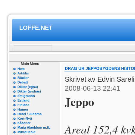
LOFFE.NET
Main Menu
DRAG UR JEPPOBYGDENS HISTO
Hem
Artiklar
Skrivet av Edvin Sarel
Böcker
Debatt
2008-06-13 22:41
Dikter (egna)
Dikter (andras)
Jeppo
Emigration
Estland
Finland
Humor
Israel / Judarna
Kort-Nytt
Kåserier
Areal 152,4 kv
Maria Åkerblom m.fl.
Mikael Käld