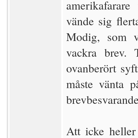
amerikafarare
vände sig fler
Modig, som v
vackra brev. 
ovanberört syft
måste vänta på
brevbesvarandet
Att icke helle