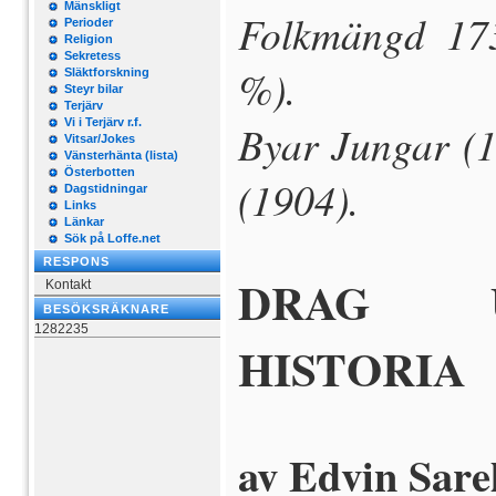
Mänskligt
Folkmängd 173
Perioder
Religion
Sekretess
%).
Släktforskning
Steyr bilar
Terjärv
Vi i Terjärv r.f.
Byar Jungar (1
Vitsar/Jokes
Vänsterhänta (lista)
Österbotten
(1904).
Dagstidningar
Links
Länkar
Sök på Loffe.net
RESPONS
DRAG U
Kontakt
BESÖKSRÄKNARE
1282235
HISTORIA
av Edvin Sare