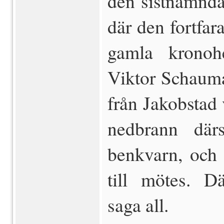
den sistnämnda 
där den fort­fa
gamla kronoh
Viktor Schaum
från Jakobstad 
ned­brann där
benkvarn, och
till mötes. D
saga all.