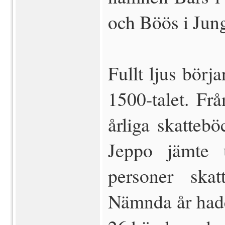
och Böös i Jung
Fullt ljus börj
1500-talet. Fr
årliga skatteb
Jeppo jämte 
personer skat
Nämnda år hade