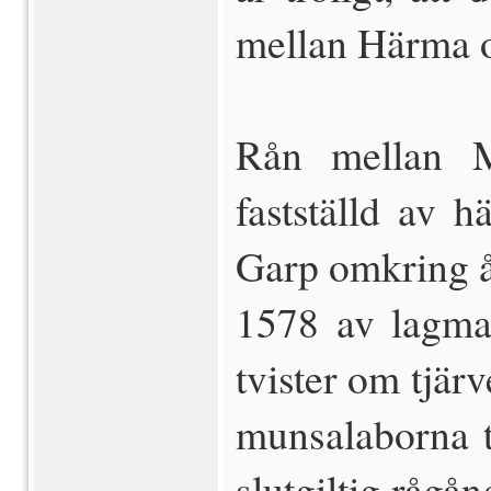
mellan Härma 
Rån mellan M
fastställd av 
Garp omkring år
1578 av lagma
tvister om tjä
munsalaborna t
slutgiltig råg