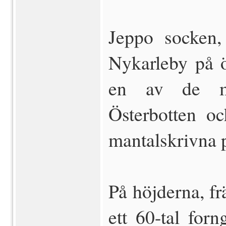
Jeppo socken
Nykarleby på ö
en av de mi
Österbotten o
mantalskrivna 
På höjderna, fr
ett 60-tal forn