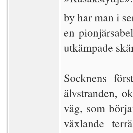
by har man i se
en pionjärsabe
utkämpade skär
Socknens förs
älvstranden, o
väg, som börja
växlande terr