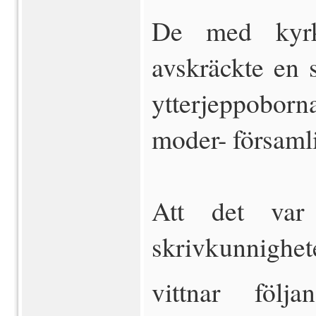
De med kyrkb
avskräckte en 
ytterjeppoborn
moder- församl
Att det var
skrivkunnighet
vittnar föl