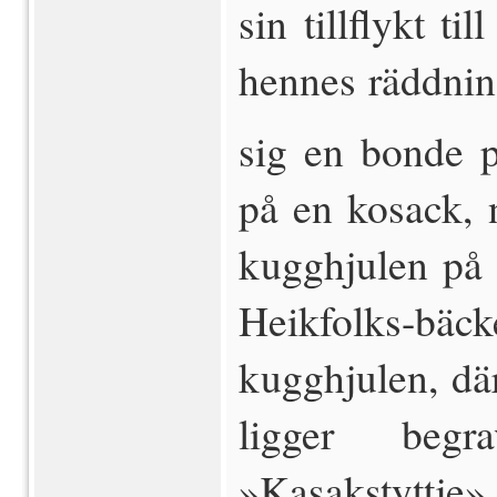
sin tillflykt ti
hennes räddnin
sig en bonde p
på en kosack, 
kugghjulen på 
Heikfolks-bäck
kugghjulen, dä
ligger be­g
»Kasakstyttje».