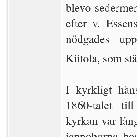
blevo sedermer
efter v. Essen
nödgades upp
Kiitola, som stäl
I kyrkligt h
1860-talet til
kyrkan var lån
jeppoborna hos