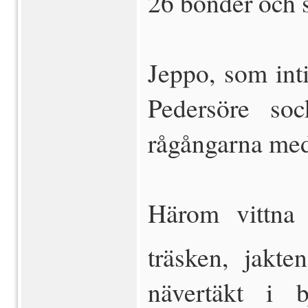
26 bönder och s
Jeppo, som inti
Pedersöre so
rågångarna med
Härom vittna f
träsken, jakte
nävertäkt i b