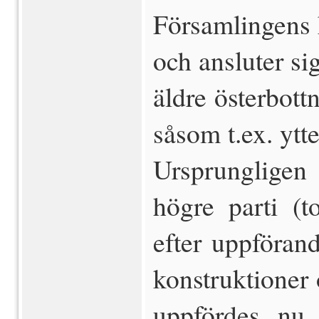
Församlingens 
och an­sluter s
äldre österbott
såsom t.ex. ytt
Ursprungligen
högre parti (
efter upp­föra
konstruktioner 
uppfördes nu 