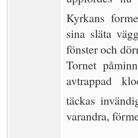
Kyrkans forme
sina släta väg
fönster och dör
Tornet påminn
avtrappad klo
täckas invändi
varandra, förme