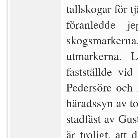
tallskogar för 
föranledde j
skogsmarkerna.
utmarkerna. 
fastställde vi
Pedersöre och 
häradssyn av t
stadfäst av Gus
är troligt, att