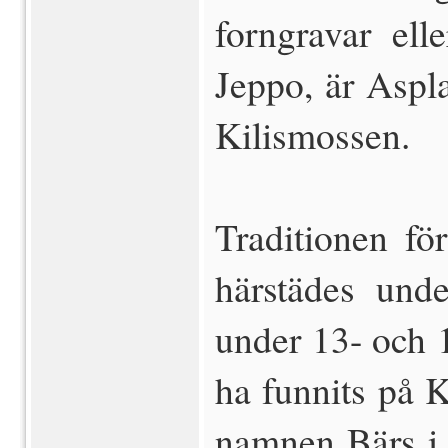
forngravar ell
Jeppo, är Aspl
Kilismossen.
Traditionen fö
härstädes unde
under 13- och 1
ha funnits på
namnen Bärs i 