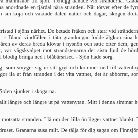
 människor till sjön. Yxhugg då­nade vid stränderna. Glad
a anordnade en tjärdal nära stranden. När törvet efter de fyra
i sin koja och vaktade dalen nätter och dagar, skogen dof
ristad i sjöns närhet. De betade fräken och starr vid strände
. - Bland vindfällen i täta grandungar födde älgkon sina k
spåren av deras breda klövar i nysnön och satte efter dem, g
, var vågskvalpet mot strandstenarna det sista ljud de hör
lodig bringa ned i blåbärs­riset. - Sjön hade sorg.
g, som smyger sig ur sitt gryt och kommer ned till vattenb
or ila ut från stranden i det vita vattnet, det är abborrar, 
Solen sjunker i skogarna.
allt längre och längre ut på vattenytan. Mitt i denna simmar 
motsatta stranden. I lä om den lilla ön ligger vattnet blankt.
ruset. Granarna susa milt. De tälja för dig sagan om Finnsjö