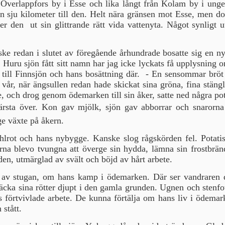
Överlappfors by i Esse och lika långt från Kolam by i ungef
än sju kilometer till den. Helt nära gränsen mot Esse, men
r den ut sin glittrande rätt vida vattenyta. Något synligt u
nske redan i slutet av föregående århundrade bosatte sig en n
Huru sjön fått sitt namn har jag icke lyckats få upplysning
 till Finnsjön och hans bosättning där. - En sensommar bröt h
vår, när ängsullen redan hade skickat si­na gröna, fina stä
, och drog genom ödemarken till sin åker, satte ned några pota
ärsta över. Kon gav mjölk, sjön gav abborrar och snarorna 
ge växte på åkern.
hlrot och hans nybygge. Kanske slog rågskörden fel. Potati
 blevo tvungna att överge sin hydda, lämna sin frostbrända
en, utmärglad av svält och böjd av hårt arbete.
 av stugan, om hans kamp i ödemarken. Där ser vandraren de
ka sina rötter djupt i den gamla grunden. Ugnen och stenfot
ns förtvivlade arbete. De kunna förtälja om hans liv i ödema
 stått.