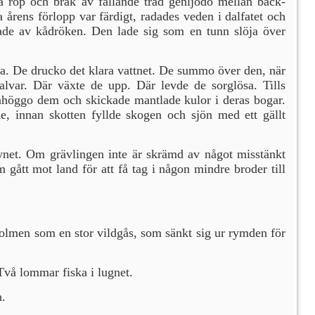
a rop och brak av fallande träd genljödo mellan back-
 årens förlopp var färdigt, radades veden i dalfatet och
tade av kådröken. Den lade sig som en tunn slöja över
rna. De drucko det klara vattnet. De summo över den, när
alvar. Där växte de upp. Där levde de sorglösa. Tills
enhöggo dem och skickade mantlade kulor i deras bogar.
de, innan skotten fyllde skogen och sjön med ett gällt
rynet. Om grävlingen inte är skrämd av något misstänkt
som gått mot land
för att få tag i någon mindre broder till
holmen som en stor vildgås, som sänkt sig ur rymden för
 Två lommar fiska i lugnet.
n.