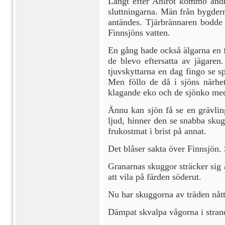
Långt efter Ahlrot kommo andra
sluttningarna. Män från bygdern
antändes. Tjärbrännaren bodde 
Finnsjöns vatten.
En gång hade också älgarna en f
de blevo eftersatta av jägaren
tjuvskyttarna en dag fingo se 
Men föllo de då i sjöns närhet
klagande eko och de sjönko med b
Ännu kan sjön få se en grävlin
ljud, hinner den se snabba skugg
frukostmat i brist på annat.
Det blåser sakta över Finnsjön. 
Granarnas skuggor sträcker sig 
att vila på färden söderut.
Nu har skuggorna av träden nått 
Dämpat skvalpa vågorna i strand