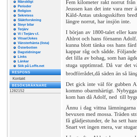
Fem kilometer rakt norrut från 
Mänskligt
Perioder
Jeussen kan det inte vara mer 
Religion
Käld-Antas utskogsskiften brede
Sekretess
Släktforskning
längre norrut, har insjön inte.
Steyr bilar
Terjärv
I början av 1800-talet eller ka
Vi i Terjärv r.f.
Ahlrot och hans förnamn Adolf. 
Vitsar/Jokes
Vänsterhänta (lista)
kunna blott tänka oss hans färd
Österbotten
kappar råg och sådde. Följande 
Dagstidningar
Links
det lilla av bohag, som han ägde
Länkar
stuga upptimrad. Då var det v
Sök på Loffe.net
RESPONS
brodförrådet,då säden än så län
Kontakt
Det gick inte väl för gubben A
BESÖKSRÄKNARE
kommo obarmhärtigt. Nybyggarna
1282152
kom han då Adolf, ned till bygd
Ännu i dag vittna lämningarna
bevuxen med mossa. Träden sträc
få glädjestunder, de ha sett ha
Snart vet ingen mera, var stugan