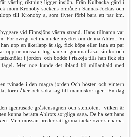
är västlig riktning ligger insjön. Från Kulbacka gård i
 dock inom Krono­by sockens område i Sannas-Jockas och
tlopp till Kronoby å, som flyter förbi bara ett par km.
ybyggare vid Finnsjöns västra strand. Hans tillnamn var
 om. För övrigt vet man icke mycket om denna Ahlrot. Vi
an upp en åkerlapp åt sig, fick köpa eller låna ett par
nglar upp ur mossan, tog han sin gumma Lisa, sin ko och
tisknölar i jorden och bodde i riskoja tills han fick sin
fågel. Men nog kunde det ibland bli millanhald med
sen tvinade i den magra jorden Och hösten och vintern
, torra åker och sö­ka sig till människor igen. En dag
n igenrasade gråstensugnen och stenfo­ten, vilken är
en kunna berätta Ahlrots sorgliga saga. De ha sett hans
rken. Men mossan breder sitt gröna täcke över stenarna.