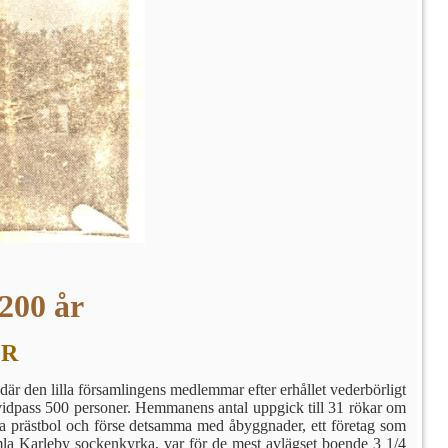
 200 år
ER
r den lilla församlingens medlem­mar efter erhållet vederbörligt
n vidpass 500 personer. Hemmanens antal uppgick till 31 rökar om
ga prästbol och förse detsamma med åbyggnader, ett företag som
amla Karleby sockenkyrka, var för de mest avlägset boende 3 1/4