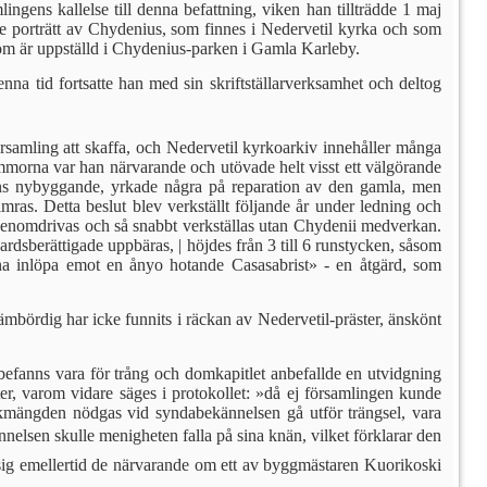
ens kallelse till denna befattning, viken han tillträdde 1 maj
ade porträtt av Chydenius, som finnes i Nedervetil kyrka och som
 som är uppställd i Chydenius-parken i Gamla Karleby.
a tid fortsatte han med sin skriftställarverksamhet och deltog
samling att skaffa, och Neder­vetil kyrkoarkiv innehåller många
ämmorna var han närvarande och utövade helt visst ett välgörande
ns ny­byggande, yrkade några på reparation av den gamla, men
mras. Detta beslut blev verkställt följande år under led­ning och
 genomdrivas och så snabbt verkställas utan Chydenii medverkan.
dsberättigade uppbäras, | höjdes från 3 till 6 runstycken, såsom
inna inlöpa emot en ånyo hotande Casasabrist» - en åtgärd, som
bördig har icke funnits i räckan av Nedervetil-präster, änskönt
befanns vara för trång och dom­kapitlet anbefallde en utvidgning
er, varom vidare säges i protokollet: »då ej församlingen kunde
lkmängden nödgas vid syndabekännelsen gå utför träng­sel, vara
nelsen skulle menigheten falla på sina knän, vilket för­klarar den
sig emellertid de närvaran­de om ett av byggmästaren Kuorikoski