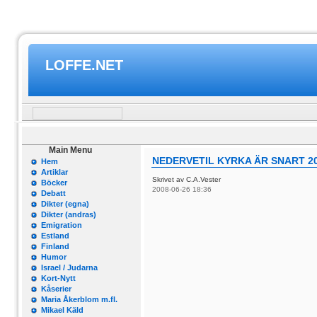
LOFFE.NET
Main Menu
NEDERVETIL KYRKA ÄR SNART 2
Hem
Artiklar
Skrivet av C.A.Vester
Böcker
2008-06-26 18:36
Debatt
Dikter (egna)
Dikter (andras)
Emigration
Estland
Finland
Humor
Israel / Judarna
Kort-Nytt
Kåserier
Maria Åkerblom m.fl.
Mikael Käld