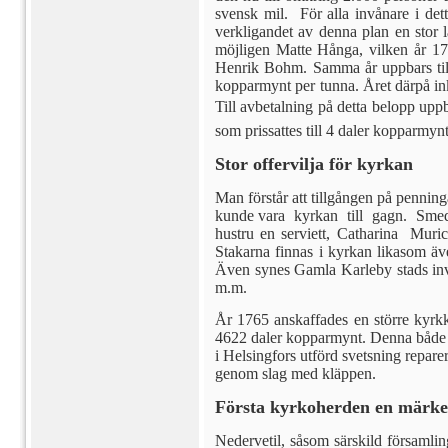
svensk mil. För alla in­vånare i de
verkligandet av denna plan en stor l
möjli­gen Matte Hånga, vilken år 1
Henrik Bohm. Samma år uppbars till a
kopparmynt per tun­na. Året därpå ink
Till avbetalning på detta belopp upp
som prissattes till 4 da­ler kopparmynt
Stor offervilja för kyrkan
Man förstår att tillgången på pen­ning
kunde vara kyrkan till gagn. Smeden
hustru en serviett, Catharina Muri
Stakarna finnas i kyrkan likasom även
Även synes Gamla Karleby stads invån
m.m.
År 1765 anskaffades en större kyrk­
4622 da­ler kopparmynt. Denna både 
i Helsingfors utförd svetsning repare
genom slag med kläppen.
Första kyrkoherden en märk
Nedervetil, såsom särskild försam­li