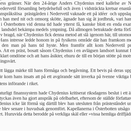
 dess gränser. När den 24-årige Anders Chydenius med kallelse av 
edervetil församling betydelsefull och även i vidsträckta kretsar ena
nspråkslösa prästgården i Nedervetil vaknade ett på idéer och uppslag r
m han med nit och omsorg skötte, ägnade han sig åt jordbruk, vari ha
 i Österbotten vid denna tid hade ytterst få, kanske blott en enda e
 lands­del bekämpa medels ympning. Då allmogen betraktade detta förfari
av bragd, när Chydenius fick denna metod att slå igenom här, till utomor
t. Hans intresse ledde honom in på fysikens område där han framkom m
n den man på hans tid hyste. Men framför allt kom Neder­vetil präst
 Att en präst, bosatt såsom Chydenius i en avlägsen landsort kunnat för
h klart omdöme och att hans åsikter, ehuru de till en början stötte på mot
ingsvärt.
 lägga märke till hans förmåga och begåvning. Ett bevis på deras upps
r kom hans insats att på ett avgörande sätt inverka på tvenne viktiga b
ns införande i riket.
 naturligt finanssystem hade Chydenius kritiserat riksdagens beslut i e
 tyckas även ha gjort anspråk på ofelbarhet, eftersom de ställde författa
ius icke lät förmå sig därtill blev han utesluten från prästeståndet un
de blev senare i huvudsak genomfört. Kapellanerna i Österbotten utsågo 
t. Hu­ruvida detta berodde på verkliga skäl eller »vissa hemliga driffjäd