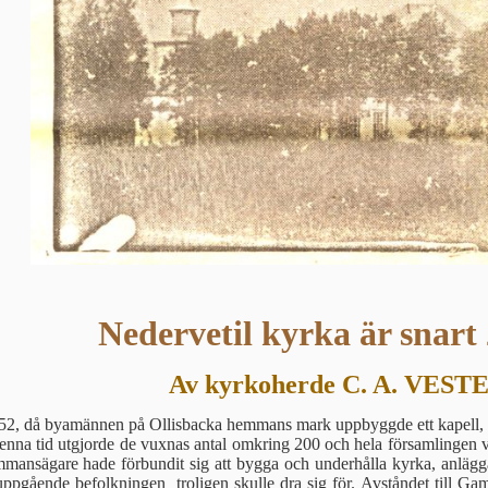
Nedervetil kyrka är snart
Av kyrkoherde C. A. VEST
1752, då byamännen på Ollisbacka hemmans mark uppbyggde ett kapell, dä
id denna tid utgjorde de vuxnas antal omkring 200 och hela församlinge
m­mansägare hade förbundit sig att bygga och underhålla kyrka, anläg
uppgående befolkningen troligen skulle dra sig för. Avståndet till G