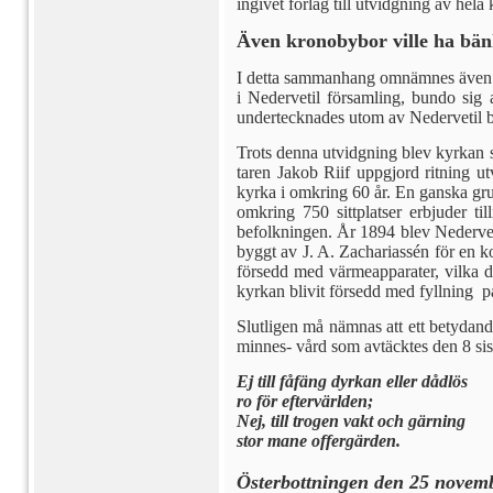
ingivet förlag till utvidgning av hela
Även kronobybor ville ha bä
I detta sammanhang omnämnes även a
i Ne­dervetil församling, bundo sig 
underteck­nades utom av Nedervetil
Trots denna utvidgning blev kyr­kan 
taren Jakob Riif uppgjord ritning ut­
kyrka i om­kring 60 år. En ganska gr
omkring 750 sitt­platser erbjuder 
befolkningen. År 1894 blev Neder­veti
byggt av J. A. Zachariassén för en k
försedd med värmeapparater, vilka doc
kyrkan blivit försedd med fyllning på
Slutligen må nämnas att ett betydan
minnes- vård som avtäcktes den 8 sist
Ej till fåfäng dyrkan eller dådlös
ro för eftervärlden;
Nej, till trogen vakt och gärning
stor mane offergärden.
Österbottningen den 25 novem