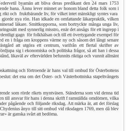
Nedervetil byamän att bliva deras predikant den 24 mars 1753
stående bana. Ännu lever minnet av honom bland detta folk som i
ikt och fruktbärande liv, för vilket intet mänskligt syntes vara
n gjorde nya rön. Han idkade en omfattande läkarpraktik, vilken
xaminerad läkare. Smittkopporna, som bortryckte många unga liv,
ngs­sätt med synnerlig misstro, enär det ansågs för ett ingrepp i
dentligt gagn för folkhälsan och till ett övertygan­de exempel för
ed en i fråga om kroppens värme ny och såsom det långt senare
gård att utgöra ett centrum, varifrån ett flertal skrifter av
­djupa sig i ekonomiska och politiska frågor, så att han i dessa
stånd, likaväl av eftervärlden befunnits riktiga och vunnit allmänt
kattning och förtroende är hans val till ombud för Österbottens
eslut: det ena om det Öster- och Väster­bottniska stapeltvångets
tt ärende som rörde rikets myntväsen. Ständerna som vid denna tid
ren till ansvar för hans i denna skrift f ramställda omdömen, vilka
der pågående och följande riksdag. Att märka är, att det förslag
Chy­denius ånyo till sitt ombud vid riks­dagen 1769, men då blev
rar» är ganska svårt att bedöma.