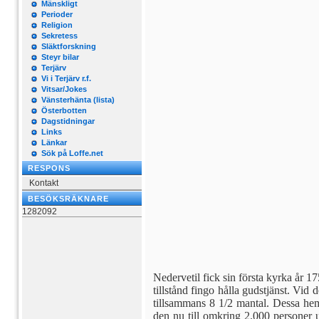
Mänskligt
Perioder
Religion
Sekretess
Släktforskning
Steyr bilar
Terjärv
Vi i Terjärv r.f.
Vitsar/Jokes
Vänsterhänta (lista)
Österbotten
Dagstidningar
Links
Länkar
Sök på Loffe.net
RESPONS
Kontakt
BESÖKSRÄKNARE
1282092
Nedervetil fick sin första kyrka år 
till­stånd fingo hålla gudstjänst. V
till­sammans 8 1/2 mantal. Dessa he
den nu till omkring 2.000 personer 