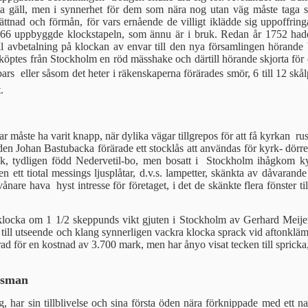
tta gäll, men i synnerhet för dem som nära nog utan väg mås­te taga 
ättnad och förmån, för vars ernå­ende de villigt iklädde sig uppoffri
766 uppbyggde klockstapeln, som ännu är i bruk. Redan år 1752 hade 
vbetalning på klockan av envar till den nya för­samlingen hörande bonde
öptes från Stock­holm en röd mässhake och därtill hö­rande skjorta för e
bars  eller såsom det heter i räkenskaperna förärades smör, 6 till 12 
.
ar måste ha varit knapp, när dylika vägar tillgrepos för att få kyr­kan ru
 Johan Bastubacka förärade ett stocklås att användas för kyrk- dörre
ck, tydligen född Nedervetil-bo, men bosatt i Stockholm ihågkom ky
 ett tiotal messings ljusplåtar, d.v.s. lampetter, skänkta av dåvarande e
are hava hyst intresse för företaget, i det de skänkte flera fönster ti
klocka om 1 1/2 skeppunds vikt gju­ten i Stockholm av Gerhard Meijer
till ut­seende och klang synnerligen vackra klocka sprack vid aftonkl
rad för en kost­nad av 3.700 mark, men har ånyo vi­sat tecken till sprick
esman
ng, har sin tillblivelse och sina första öden nära förknippade med ett 