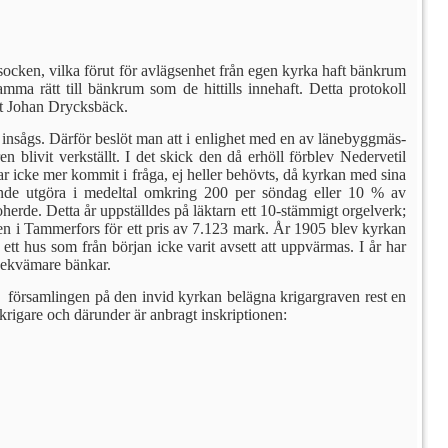
ken, vilka förut för avlägsenhet från egen kyrka haft bänkrum
m­ma rätt till bänkrum som de hittills innehaft. Detta protokoll
t Johan Drycks­bäck.
t insågs. Därför beslöt man att i enlighet med en av länebyggmäs­
n blivit verkställt. I det skick den då erhöll förblev Nedervetil
r icke mer kommit i fråga, ej heller behövts, då kyrkan med sina
arande utgöra i medeltal omkring 200 per söndag eller 10 % av
erde. Detta år uppställdes på läk­tarn ett 10-stämmigt orgelverk;
en i Tammerfors för ett pris av 7.123 mark. År 1905 blev kyrkan
 ett hus som från början icke varit avsett att uppvär­mas.
I år har
 bekvämare bänkar.
t församlingen på den invid kyrkan belägna krigargraven rest en
krigare och därunder är anbragt in­skriptionen: