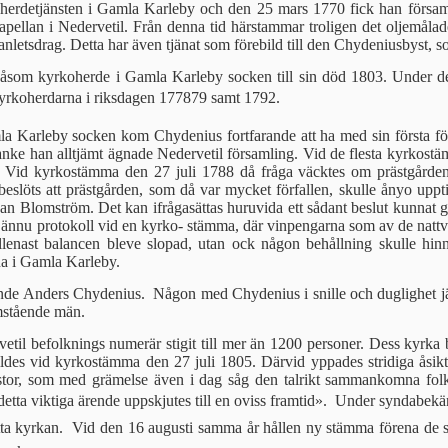
rdetjänsten i Gamla Karleby och den 25 mars 1770 fick han församling
 kapellan i Nedervetil. Från denna tid härstam­mar troligen det oljemål
 anletsdrag. Detta har även tjänat som förebild till den Chydeniusbyst,
som kyrkoherde i Gamla Karleby socken till sin död 1803. Under den­n
yrko­herdarna i riksdagen 177879 samt 1792.
 Karleby socken kom Chyde­nius fortfarande att ha med sin förs­ta för
anke han alltjämt ägnade Nederve­til församling. Vid de flesta kyrko­st
g. Vid kyrkostämma den 27 juli 1788 då fråga väcktes om prästgårde
eslöts att präst­gården, som då var mycket förfallen, skulle ånyo uppti
an Blomström. Det kan ifrågasättas huruvida ett sådant beslut kunnat
nnu protokoll vid en kyrko- stämma, där vinpengarna som av de nattvar
j allenast balancen bleve slopad, utan ock någon behållning skulle h
na i Gamla Karleby.
ande Anders Chydenius. Någon med Chydenius i snille och duglighet jäm
m­stående män.
etil befolknings numerär stigit till mer än 1200 personer. Dess kyr­ka 
­des vid kyrkostämma den 27 juli 1805. Därvid yppades stridiga åsikt
e Pastor, som med grämelse även i dag såg den talrikt sammankomna fo
tta viktiga ärende uppskjutes till en oviss framtid».  Un­der syndabekän
tta kyrkan.  Vid den 16 augusti samma år hållen ny stämma förena de 