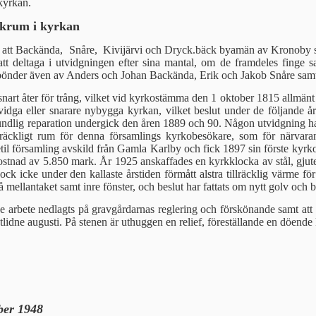
 kyrkan.
nkrum i kyrkan
tt Backända, Snåre, Kivijärvi och Dryck.bäck byamän av Kronoby soc
att deltaga i utvidgningen efter sina mantal, om de framdeles finge sa
 bönder även av Anders och Johan Backända, Erik och Jakob Snåre sam
snart åter för trång, vilket vid kyrkostämma den 1 oktober 1815 all­män
vidga eller snarare nybygga kyrkan, vilket beslut under de följande åre
undlig re­paration undergick den åren 1889 och 90. Någon utvidgning ha
tillräckligt rum för denna församlings kyrkobesökare, som för närv
l församling avskild från Gamla Karlby och fick 1897 sin förste kyr­koh
ostnad av 5.850 mark. År 1925 anskaffades en kyrkklocka av stål, gjut
k icke under den kallaste årstiden förmått alstra tillräcklig värme för
 mellantaket samt inre fönster, och beslut har fattats om nytt golv och
de arbete nedlagts på gravgårdarnas reglering och förskönande samt at
lidne augusti. På stenen är uthuggen en relief, föreställande en döende 
ber 1948