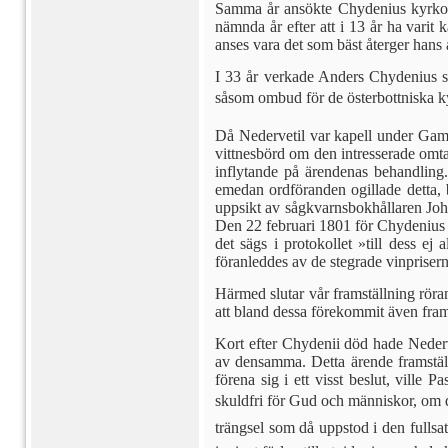
Samma år ansökte Chydenius kyr­kohe
nämnda år efter att i 13 år ha varit
anses vara det som bäst återger hans
I 33 år verkade Anders Chydenius så
såsom ombud för de österbottniska k
Då Nedervetil var kapell under Gamla
vittnesbörd om den intresserade om­t
in­flytande på ärendenas behandlin
emedan ordföran­den ogillade detta, b
uppsikt av sågkvarnsbokhållaren Joh
Den 22 februari 1801 för Chydenius ä
det sägs i protokollet »till dess e
föranleddes av de stegrade vinpriser
Härmed slutar vår framställning rör
att bland dessa förekommit även fra
Kort efter Chydenii död hade Ne­derv
av densamma. Detta ärende framställ
förena sig i ett visst beslut, vill
skuldfri för Gud och människor, om de
trängsel som då uppstod i den fullsa