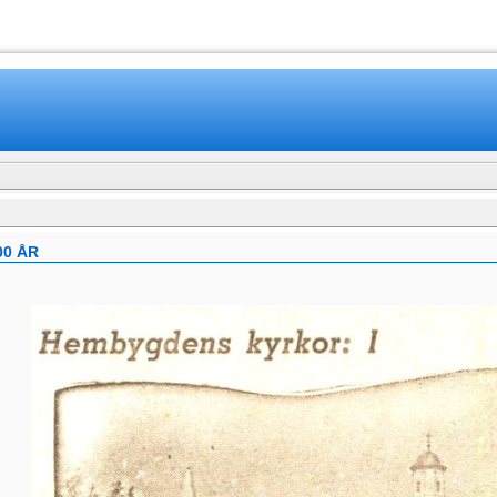
www.mamboteam.com
00 ÅR