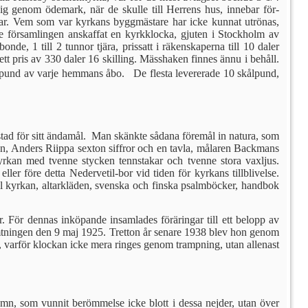
sig genom ödemark, när de skulle till Herrens hus, innebar för­
n­gar. Vem som var kyrkans byggmäs­tare har icke kunnat utrönas,
försam­lingen anskaffat en kyrkklocka, gju­ten i Stockholm av
, 1 till 2 tunnor tjära, prissatt i räkenskaper­na till 10 daler
tt pris av 330 da­ler 16 skilling. Mässhaken finnes ännu i behåll.
skålpund av varje hemmans åbo. De flesta levererade 10 skålpund,
stad
för sitt ändamål. Man skänkte sådana föremål in natura, som
n, Anders Riippa sexton siffror och en tavla, målaren Backmans
rkan med tvenne stycken tennstakar och tvenne stora vaxljus.
l­ler före detta Nedervetil-bor vid tiden för kyrkans tillblivelse.
ll kyrkan, altarkläden, svenska och finska psalm­böcker, handbok
. För dennas inköpande insamlades föräringar till ett belopp av
ämtningen den 9 maj 1925. Tretton år senare 1938 blev hon genom
a, varför kloc­kan icke mera ringes genom trampning, utan allenast
namn, som vunnit berömmelse icke blott i dessa nejder, utan över