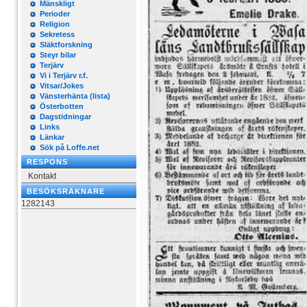
Mänskligt
Perioder
Religion
Sekretess
Släktforskning
Steyr bilar
Terjärv
Vi i Terjärv r.f.
Vitsar/Jokes
Vänsterhänta (lista)
Österbotten
Dagstidningar
Links
Länkar
Sök på Loffe.net
RESPONS
Kontakt
BESÖKSRÄKNARE
1282143