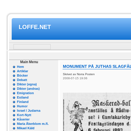
LOFFE.NET
Main Menu
MONUMENT PÅ JUTHAS SLAGFÄ
Hem
Artiklar
Skrivet av Norra Posten
Böcker
2008-07-15 19:06
Debatt
Dikter (egna)
Dikter (andras)
Emigration
Estland
Finland
Humor
Israel / Judarna
Kort-Nytt
Kåserier
Maria Åkerblom m.fl.
Mikael Käld