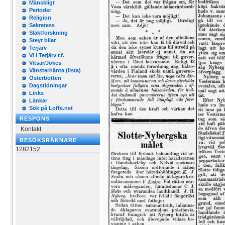
Mänskligt
Perioder
Religion
Sekretess
Släktforskning
Steyr bilar
Terjärv
Vi i Terjärv r.f.
Vitsar/Jokes
Vänsterhänta (lista)
Österbotten
Dagstidningar
Links
Länkar
Sök på Loffe.net
RESPONS
Kontakt
BESÖKSRÄKNARE
1282152