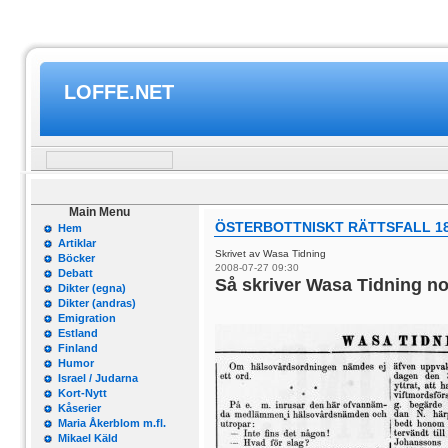
LOFFE.NET
Main Menu
ÖSTERBOTTNISKT RÄTTSFALL 1
Hem
Artiklar
Skrivet av Wasa Tidning
Böcker
2008-07-27 09:30
Debatt
Så skriver Wasa Tidning no
Dikter (egna)
Dikter (andras)
Emigration
Estland
Finland
Humor
Israel / Judarna
Kort-Nytt
Kåserier
Maria Åkerblom m.fl.
Mikael Käld