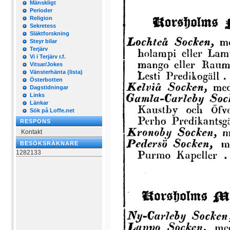
Mänskligt
Perioder
Religion
Sekretess
Släktforskning
Steyr bilar
Terjärv
Vi i Terjärv r.f.
Vitsar/Jokes
Vänsterhänta (lista)
Österbotten
Dagstidningar
Links
Länkar
Sök på Loffe.net
RESPONS
Kontakt
BESÖKSRÄKNARE
1282133