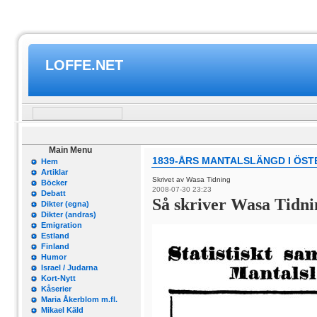
LOFFE.NET
Main Menu
1839-ÅRS MANTALSLÄNGD I ÖS
Hem
Artiklar
Skrivet av Wasa Tidning
Böcker
2008-07-30 23:23
Debatt
Så skriver Wasa Tidnin
Dikter (egna)
Dikter (andras)
Emigration
Estland
Finland
Humor
Israel / Judarna
Kort-Nytt
Kåserier
Maria Åkerblom m.fl.
Mikael Käld