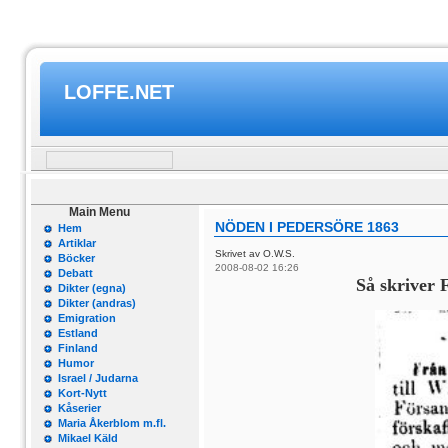
LOFFE.NET
Main Menu
NÖDEN I PEDERSÖRE 1863
Hem
Artiklar
Skrivet av O.W.S.
Böcker
2008-08-02 16:26
Debatt
Så skriver 
Dikter (egna)
Dikter (andras)
Emigration
Estland
Finland
Humor
Israel / Judarna
Kort-Nytt
Kåserier
Maria Åkerblom m.fl.
Mikael Käld