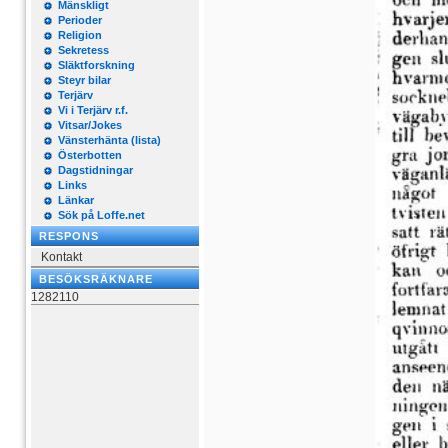
Mänskligt
Perioder
Religion
Sekretess
Släktforskning
Steyr bilar
Terjärv
Vi i Terjärv r.f.
Vitsar/Jokes
Vänsterhänta (lista)
Österbotten
Dagstidningar
Links
Länkar
Sök på Loffe.net
RESPONS
Kontakt
BESÖKSRÄKNARE
1282110