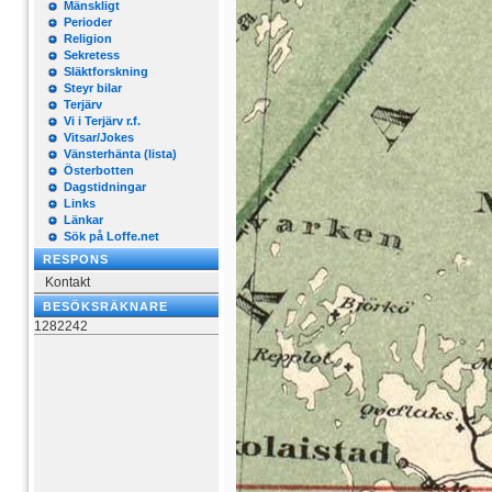
Mänskligt
Perioder
Religion
Sekretess
Släktforskning
Steyr bilar
Terjärv
Vi i Terjärv r.f.
Vitsar/Jokes
Vänsterhänta (lista)
Österbotten
Dagstidningar
Links
Länkar
Sök på Loffe.net
RESPONS
Kontakt
BESÖKSRÄKNARE
1282242