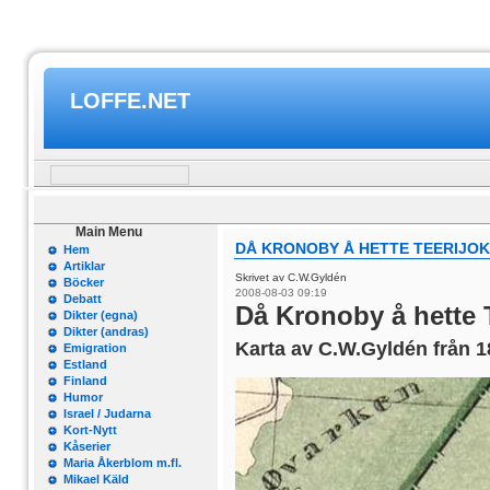
LOFFE.NET
Main Menu
DÅ KRONOBY Å HETTE TEERIJOK
Hem
Artiklar
Skrivet av C.W.Gyldén
Böcker
2008-08-03 09:19
Debatt
Då Kronoby å hette T
Dikter (egna)
Dikter (andras)
Karta av C.W.Gyldén från 
Emigration
Estland
Finland
Humor
Israel / Judarna
Kort-Nytt
Kåserier
Maria Åkerblom m.fl.
Mikael Käld