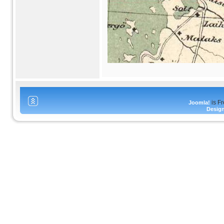
is F
Joomla!
Desig