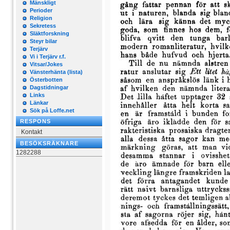
Mänskligt
Perioder
Religion
Sekretess
Släktforskning
Steyr bilar
Terjärv
Vi i Terjärv r.f.
Vitsar/Jokes
Vänsterhänta (lista)
Österbotten
Dagstidningar
Links
Länkar
Sök på Loffe.net
RESPONS
Kontakt
BESÖKSRÄKNARE
1282288