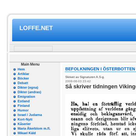
LOFFE.NET
Main Menu
BEFOLKNINGEN I ÖSTERBOTTEN 1
Hem
Artiklar
Skrivet av Signaturen A.S-g.
Böcker
2008-08-03 23:42
Debatt
Så skriver tidningen Viking
Dikter (egna)
Dikter (andras)
Emigration
Estland
Finland
Humor
Israel / Judarna
Kort-Nytt
Kåserier
Maria Åkerblom m.fl.
Mikael Käld