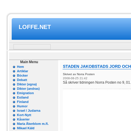
LOFFE.NET
Main Menu
STADEN JAKOBSTADS JORD OCH
Hem
Artiklar
Skrivet av Norra Posten
Böcker
2008-08-25 21:42
Debatt
Så skriver tidningen Norra Posten no 9, 01
Dikter (egna)
Dikter (andras)
Emigration
Estland
Finland
Humor
Israel / Judarna
Kort-Nytt
Kåserier
Maria Åkerblom m.fl.
Mikael Käld