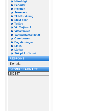
Mänskligt
Perioder
Religion
Sekretess
Släktforskning
Steyr bilar
Terjärv
Vi i Terjärv r.f.
Vitsar/Jokes
Vänsterhänta (lista)
Österbotten
Dagstidningar
Links
Länkar
Sök på Loffe.net
RESPONS
Kontakt
BESÖKSRÄKNARE
1282147