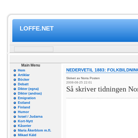
LOFFE.NET
Main Menu
NEDERVETIL 1883: FOLKBILDNI
Hem
Artiklar
Skrivet av Norra Posten
Böcker
2008-08-25 22:01
Debatt
Så skriver tidningen No
Dikter (egna)
Dikter (andras)
Emigration
Estland
Finland
Humor
Israel / Judarna
Kort-Nytt
Kåserier
Maria Åkerblom m.fl.
Mikael Käld