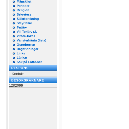
Mänskligt
Perioder
Religion
Sekretess
Släktforskning
Steyr bilar
Terjärv
Vi i Terjärv r.f.
Vitsar/Jokes
Vänsterhänta (lista)
Österbotten
Dagstidningar
Links
Länkar
Sök på Loffe.net
RESPONS
Kontakt
BESÖKSRÄKNARE
1282099