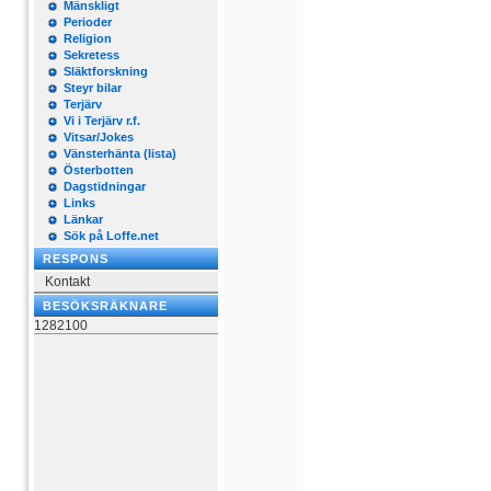
Mänskligt
Perioder
Religion
Sekretess
Släktforskning
Steyr bilar
Terjärv
Vi i Terjärv r.f.
Vitsar/Jokes
Vänsterhänta (lista)
Österbotten
Dagstidningar
Links
Länkar
Sök på Loffe.net
RESPONS
Kontakt
BESÖKSRÄKNARE
1282100