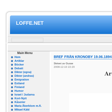
LOFFE.NET
Main Menu
BREF FRÅN KRONOBY 19.06.1894
Hem
Artiklar
Skrivet av Gusse
Böcker
2008-12-10 22:20
Debatt
Ar
Dikter (egna)
Dikter (andras)
Emigration
Estland
Finland
Humor
Israel / Judarna
Kort-Nytt
Kåserier
Maria Åkerblom m.fl.
Mikael Käld