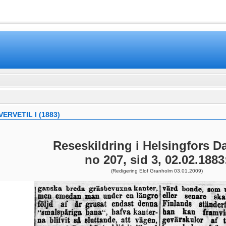
www.mamboteam.com
RVETIL I (1883)
Reseskildring i Helsingfors D
no 207, sid 3, 02.02.1883
(Redigering Elof Granholm 03.01.2009)