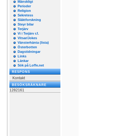
Mänskligt
Perioder
Religion
Sekretess
Släktforskning
Steyr bilar
Terjärv
Vi i Terjärv r.f.
Vitsar/Jokes
Vänsterhänta (lista)
Österbotten
Dagstidningar
Links
Länkar
Sök på Loffe.net
RESPONS
Kontakt
BESÖKSRÄKNARE
1282161