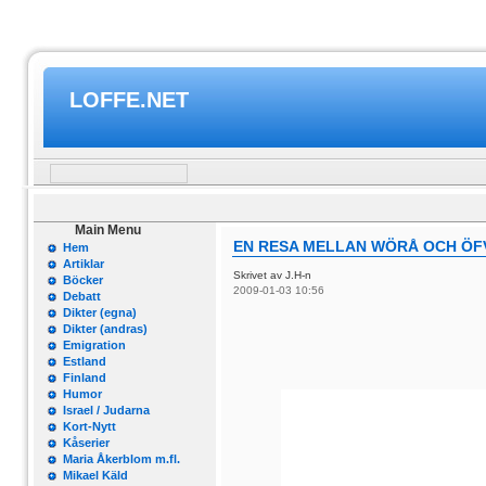
LOFFE.NET
Main Menu
EN RESA MELLAN WÖRÅ OCH ÖFVE
Hem
Artiklar
Skrivet av J.H-n
Böcker
2009-01-03 10:56
Debatt
Dikter (egna)
Dikter (andras)
Emigration
Estland
Finland
Humor
Israel / Judarna
Kort-Nytt
Kåserier
Maria Åkerblom m.fl.
Mikael Käld