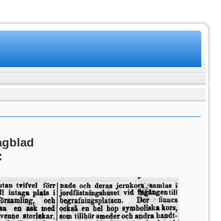
agblad
: