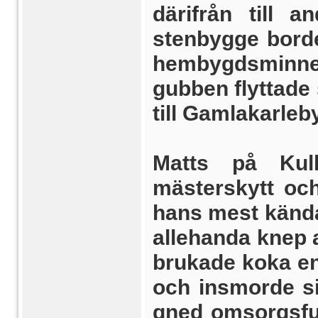
därifrån till 
stenbygge borde
hembygdsminne
gubben flyttade
till Gamlakarleby
Matts på Kul
mästerskytt och
hans mest kända
allehanda knep 
brukade koka en
och insmorde s
gned om­sorgsful