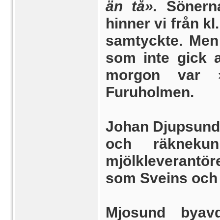
än tå».
Sönerna
hinner vi från k
samtyckte. Men
som inte gick a
morgon var »t
Furuholmen.
Johan Djupsund,
och räkneku
mjölkleverantör
som Sveins och 
Mjosund byav