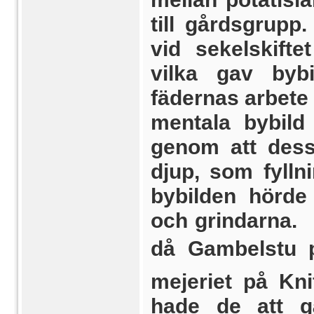
till gårds­grup
vid sekelskift
vilka gav bybi
fädernas arbete
mentala bybild 
genom att dess
djup, som fylln
bybilden hörde
och grindarna.
då Gambelstu på
mejeriet på Kn
hade de att g