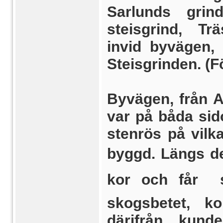
Sarlunds grind
steisgrind, Tr
invid byvägen, 
Steisgrinden. (F
Byvägen, från A
var på båda sid
stenrös på vilk
byggd. Längs de
kor och får 
skogsbetet, k
därifrån kun