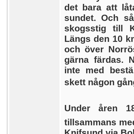
det bara att lå
sundet. Och så
skogsstig till
Längs den 10 km
och över Norrös
gärna färdas. 
inte med bestä
skett någon gån
Under åren 18
tillsammans me
Knifsund via Bo