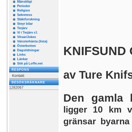
Mänskligt
Perioder
Religion
Sekretess
Släktforskning
Steyr bilar
Terjärv
Vi i Terjärv r.f.
Vitsar/Jokes
Vänsterhänta (lista)
Österbotten
KNIFSUND
Dagstidningar
Links
Länkar
Sök på Loffe.net
RESPONS
av Ture Knif
Kontakt
BESÖKSRÄKNARE
1282067
Den gamla 
ligger 10 km v
gränsar byarna 