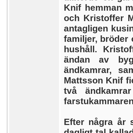
Knif hemman mel
och Kristoffer 
antagligen kusin
familjer, bröder
hushåll. Kristo
ändan av byg
ändkamrar, sa
Mattsson Knif f
två ändkamra
farstu­kammaren
Efter några år 
dagligt tal kal