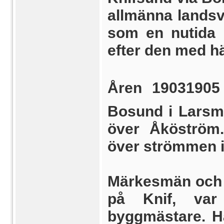
allmänna landsv
som en nutida
efter den med hä
Åren 1903190
Bosund i Larsmo
över Åköström.
över strömmen i 
Märkesmän och r
på Knif, var
byggmästare. H