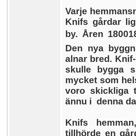
Varje hemmansn
Knifs gårdar li
by. Åren 1800
Den nya byggni
alnar bred. Knif
skulle bygga s
mycket som hels
voro skickliga
ännu i denna da
Knifs hemman,
tillhörde en går