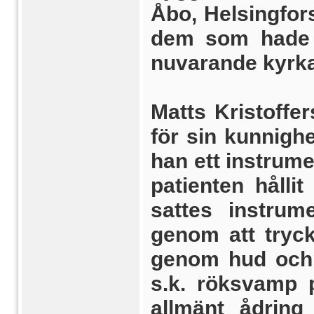
Åbo, Helsingfor
dem som hade 
nuvarande kyrka
Matts Kristoffe
för sin kunnighe
han ett instru­m
patienten hålli
sattes instrum
genom att tryck
genom hud och 
s.k. rök­svamp 
allmänt ådrin