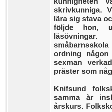
kunnigheten 
skrivkunniga. 
lära sig stava o
följde hon, 
läsövningar
småbarnsskola 
ordning någon
sexman verkad
präster som någo
Knifsund folk
samma år inskr
årskurs. Folksk