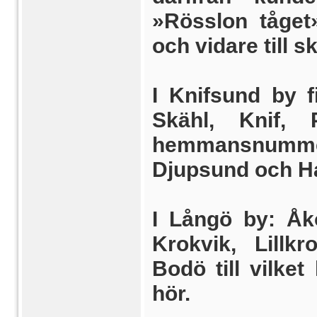
»Rösslon tåget»
och vidare till s
I Knifsund by 
Skähl, Knif, 
hemmansnummer
Djupsund och H
I Långö by: Åkö
Krokvik, Lillk
Bodö till vilk
hör.