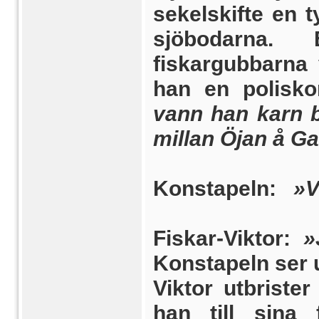
sekelskifte en t
sjöbodarna.
fiskargubbarna 
han en polisko
vann han karn b
millan Öjan å G
Konstapeln:
»V
Fiskar-Viktor:
»
Konstapeln ser u
Viktor utbriste
han till sina