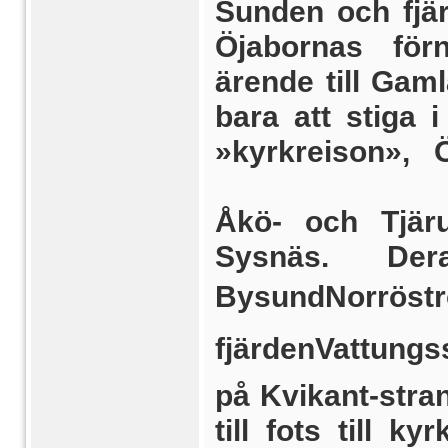
Sunden och fjä
Öjabornas fö
ärende till Gam
bara att stiga 
»kyrkreison», Ö
Åkö- och Tjär
Sysnäs. De
BysundNorröst
fjärdenVattung
på Kvikant-stra
till fots till k