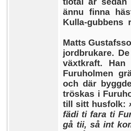
tiotal år seda
ännu finna häs
Kulla-gubbens r
Matts Gustafsson
jord­brukare. D
växtkraft. Han
Furuholmen grä
och där byggde
tröskas i Furuh
till sitt husfolk:
»
fädi ti fara ti F
gå tii, så int k