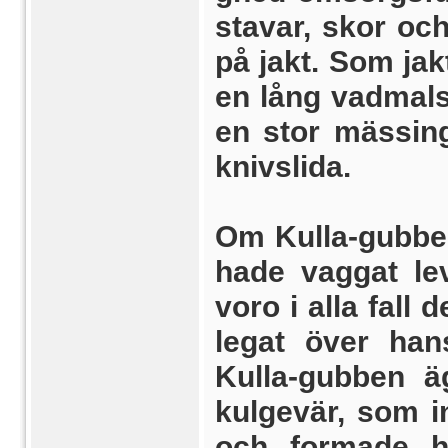
stavar, skor oc
på jakt. Som jak
en lång vadmals
en stor mässing
knivslida.
Om Kulla-gubben
hade vaggat le
voro i alla fall
legat över ha
Kulla-gubben ä
kulgevär, som i
och formade h