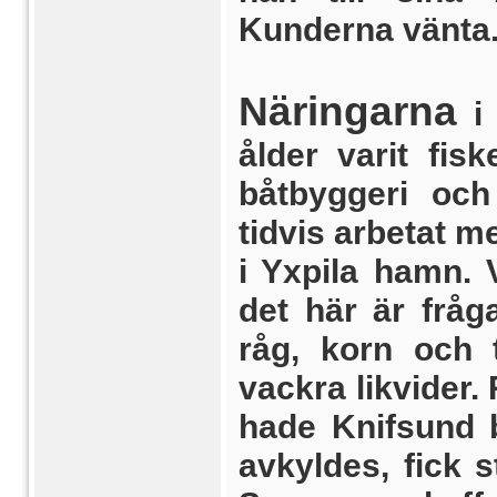
Kunderna vänta
Näringarna
i 
ålder varit fisk
båtbyggeri och
tidvis arbetat m
i Yxpila hamn. V
det här är fråg
råg, korn och t
vackra likvider.
hade Knifsund b
avkyldes, fick