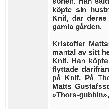
sonen. Han sål
köpte sin hust
Knif, där deras
gamla gården.
Kristoffer Matt
mantal av sitt 
Knif. Han köpte
flyttade därifr
på Knif. På Th
Matts Gustafss
»Thors-gubbin», 