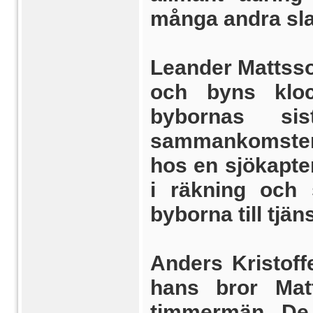
många andra sl
Leander Mattsso
och byns kloc
bybornas si
sammankomster. 
hos en sjökapte
i räkning och 
byborna till tjä
Anders Kristoff
hans bror Mat
timmermän. De 