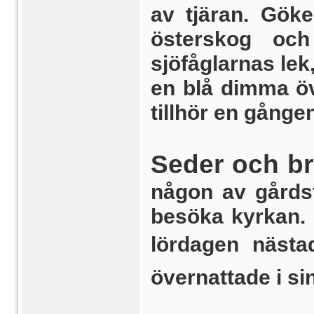
av tjäran. Gök
österskog oc
sjöfåglarnas le
en blå dimma öv
tillhör en gången
Seder och b
någon av gårdsf
besöka kyrkan. 
lördagen  näst
övernattade i s