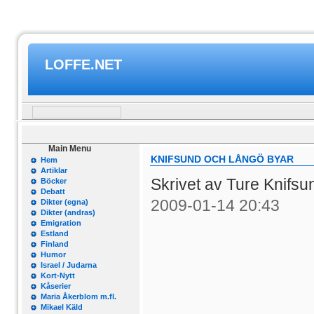
LOFFE.NET
Main Menu
KNIFSUND OCH LÅNGÖ BYAR
Hem
Artiklar
Skrivet av Ture Knifs
Böcker
Debatt
2009-01-14 20:43
Dikter (egna)
Dikter (andras)
Emigration
Estland
Finland
Humor
Israel / Judarna
Kort-Nytt
Kåserier
Maria Åkerblom m.fl.
Mikael Käld