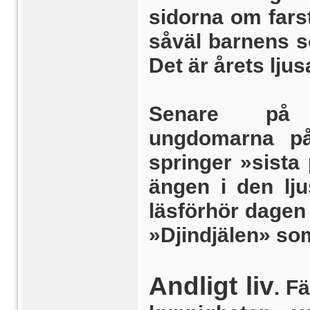
sidorna om farst
såväl barnens s
Det är årets lju
Senare på 
ungdomarna på
springer »sista
ängen i den lj
läsförhör dagen
»Djindjälen» som
Andligt liv
. F