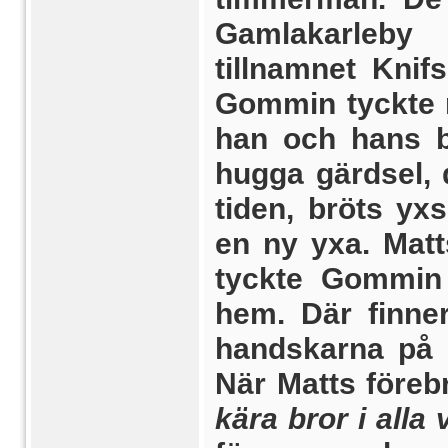
Gamlakarleby
tillnamnet Knif
Gommin tyckte 
han och hans br
hugga gärdsel,
tiden, bröts yx
en ny yxa. Mat
tyckte Gommin 
hem. Där finne
handskarna på 
När Matts före
kära bror i alla 