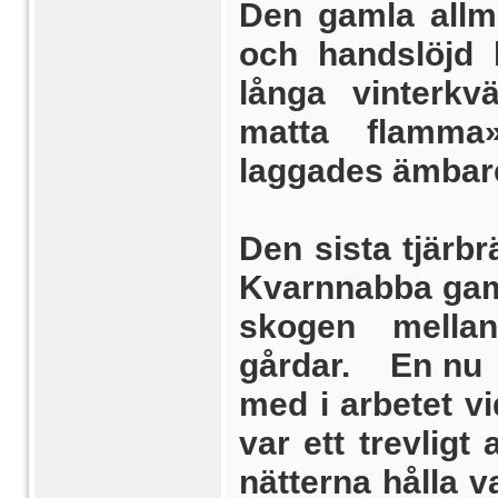
Den gamla allm
och hand­slöjd
långa vinterkv
matta flamma»
laggades ämbare
Den sista tjärbr
Kvarnnabba gaml
skogen mella
gårdar. En nu 
med i arbetet vi
var ett trevligt
nätterna hålla v