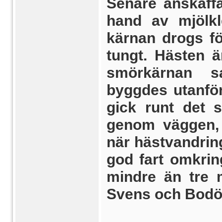
Senare anskaff
hand av mjölkl
kärnan drogs fö
tungt. Hästen 
smörkärnan s
byggdes utanför
gick runt det s
genom väggen, 
när hästvandring
god fart omkring
mindre än tre 
Svens och Bodö 