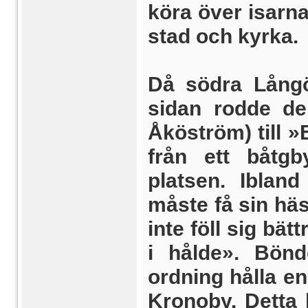
köra över isarna
stad och kyrka.
Då södra Långö-
sidan rodde de
Åköström) till 
från ett båtgb
platsen. Iblan
måste få sin häst
inte föll sig bä
i hålde». Bönd
ordning hålla en
Kronoby. Detta k