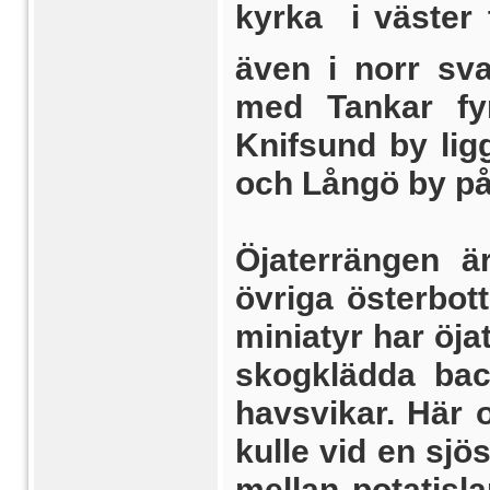
kyrka  i väste
även i norr sva
med Tankar fyr
Knifsund by lig
och Långö by på
Öjaterrängen ä
övriga öster­bot
miniatyr har öjat
skogklädda bac
havsvikar. Här 
kulle vid en sjö
mellan potatisl