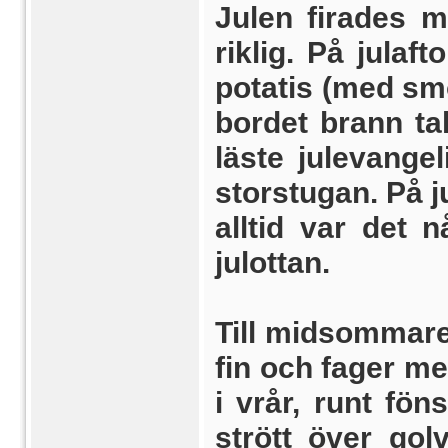
Julen firades m
riklig. På julaf
potatis (med smö
bordet brann ta
läste julevangel
storstugan. På j
alltid var det 
julottan.
Till midsommar
fin och fager me
i vrår, runt fön
strött över gol