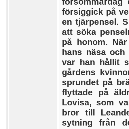
försommardag d
försiggick på v
en tjärpensel. S
att söka pen­se
på honom. När 
hans näsa och 
var han hållit
gårdens kvinno
sprundet på br
flyttade på äldr
Lovisa, som var
bror till Lean
sytning från 