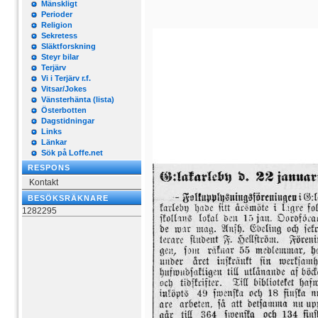
Mänskligt
Perioder
Religion
Sekretess
Släktforskning
Steyr bilar
Terjärv
Vi i Terjärv r.f.
Vitsar/Jokes
Vänsterhänta (lista)
Österbotten
Dagstidningar
Links
Länkar
Sök på Loffe.net
RESPONS
Kontakt
BESÖKSRÄKNARE
1282295