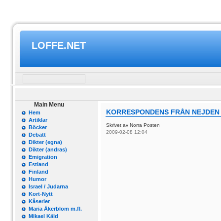
LOFFE.NET
Main Menu
KORRESPONDENS FRÅN NEJDEN 
Hem
Artiklar
Skrivet av Norra Posten
Böcker
2009-02-08 12:04
Debatt
Dikter (egna)
Dikter (andras)
Emigration
Estland
Finland
Humor
Israel / Judarna
Kort-Nytt
Kåserier
Maria Åkerblom m.fl.
Mikael Käld