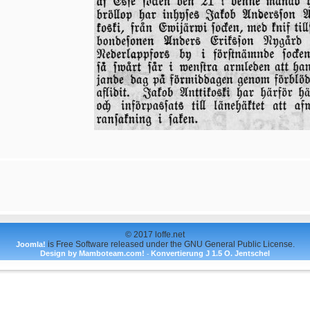
© 2017 loffe.net
is Free Software released under the GNU General Public License.
Joomla!
Design by Mamboteam.com!
Konvertierung J 1.5 O. Jentschel
-