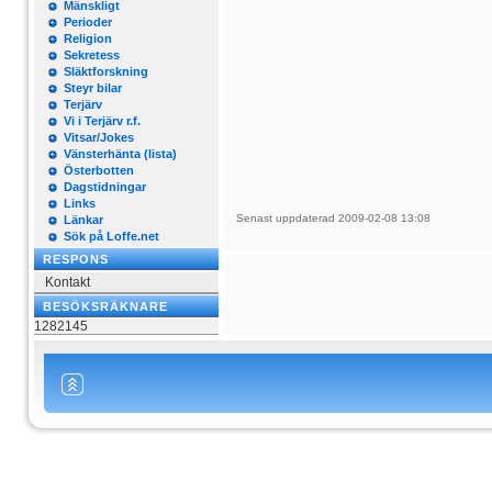
Mänskligt
Perioder
Religion
Sekretess
Släktforskning
Steyr bilar
Terjärv
Vi i Terjärv r.f.
Vitsar/Jokes
Vänsterhänta (lista)
Österbotten
Dagstidningar
Links
Senast uppdaterad 2009-02-08 13:08
Länkar
Sök på Loffe.net
RESPONS
Kontakt
BESÖKSRÄKNARE
1282145