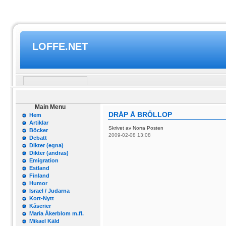
LOFFE.NET
Main Menu
DRÅP Å BRÖLLOP
Hem
Artiklar
Skrivet av Norra Posten
Böcker
2009-02-08 13:08
Debatt
Dikter (egna)
Dikter (andras)
Emigration
Estland
Finland
Humor
Israel / Judarna
Kort-Nytt
Kåserier
Maria Åkerblom m.fl.
Mikael Käld