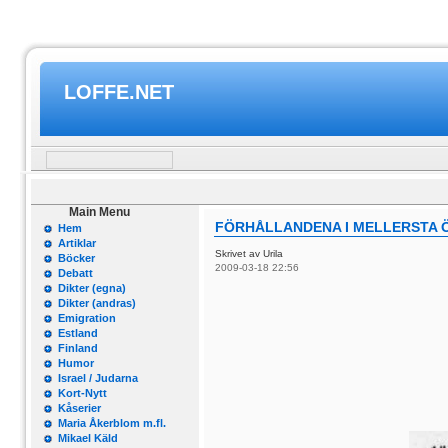
LOFFE.NET
Main Menu
FÖRHÅLLANDENA I MELLERSTA
Hem
Artiklar
Skrivet av Urila
Böcker
2009-03-18 22:56
Debatt
Dikter (egna)
Dikter (andras)
Emigration
Estland
Finland
Humor
Israel / Judarna
Kort-Nytt
Kåserier
Maria Åkerblom m.fl.
Mikael Käld