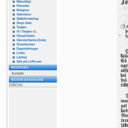
Mänskligt
Perioder
Religion
Sekretess
Släktforskning
Steyr bilar
Terjärv
Vi i Terjärv r.f.
Vitsar/Jokes
Vänsterhänta (lista)
Österbotten
Dagstidningar
Links
Länkar
Sök på Loffe.net
RESPONS
Kontakt
BESÖKSRÄKNARE
1282141