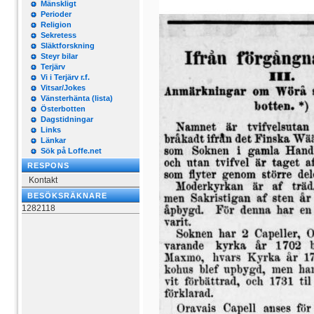
Mänskligt
Perioder
Religion
Sekretess
Släktforskning
Steyr bilar
Terjärv
Vi i Terjärv r.f.
Vitsar/Jokes
Vänsterhänta (lista)
Österbotten
Dagstidningar
Links
Länkar
Sök på Loffe.net
RESPONS
Kontakt
BESÖKSRÄKNARE
1282118