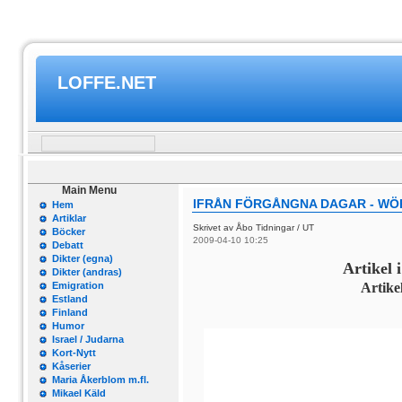
LOFFE.NET
Main Menu
IFRÅN FÖRGÅNGNA DAGAR - WÖ
Hem
Artiklar
Skrivet av Åbo Tidningar / UT
Böcker
2009-04-10 10:25
Debatt
Dikter (egna)
Artikel 
Dikter (andras)
Emigration
Artike
Estland
Finland
Humor
Israel / Judarna
Kort-Nytt
Kåserier
Maria Åkerblom m.fl.
Mikael Käld