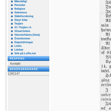
Mänskligt
Perioder
Religion
Sekretess
Släktforskning
Steyr bilar
Terjärv
Vi i Terjärv r.f.
Vitsar/Jokes
Vänsterhänta (lista)
Österbotten
Dagstidningar
Links
Länkar
Sök på Loffe.net
RESPONS
Kontakt
BESÖKSRÄKNARE
1282147