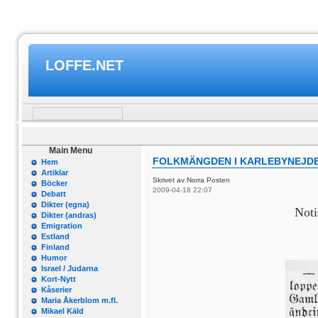
LOFFE.NET
Main Menu
FOLKMÄNGDEN I KARLEBYNEJDE
Hem
Artiklar
Skrivet av Norra Posten
Böcker
2009-04-18 22:07
Debatt
Dikter (egna)
Noti
Dikter (andras)
Emigration
Estland
Finland
Humor
Israel / Judarna
Kort-Nytt
Kåserier
Maria Åkerblom m.fl.
Mikael Käld