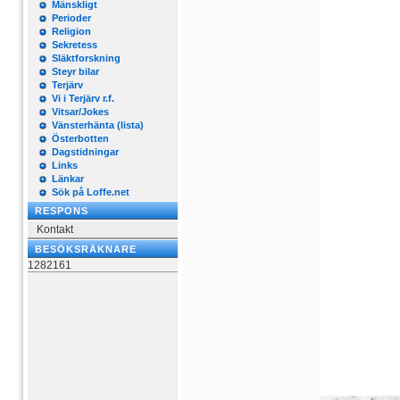
Mänskligt
Perioder
Religion
Sekretess
Släktforskning
Steyr bilar
Terjärv
Vi i Terjärv r.f.
Vitsar/Jokes
Vänsterhänta (lista)
Österbotten
Dagstidningar
Links
Länkar
Sök på Loffe.net
RESPONS
Kontakt
BESÖKSRÄKNARE
1282161