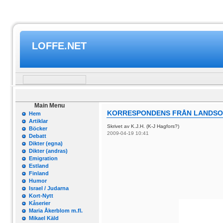
LOFFE.NET
Main Menu
KORRESPONDENS FRÅN LANDSOR
Hem
Artiklar
Skrivet av K.J.H. (K-J Hagfors?)
Böcker
2009-04-19 10:41
Debatt
Dikter (egna)
Dikter (andras)
Emigration
Estland
Finland
Humor
Israel / Judarna
Kort-Nytt
Kåserier
Maria Åkerblom m.fl.
Mikael Käld