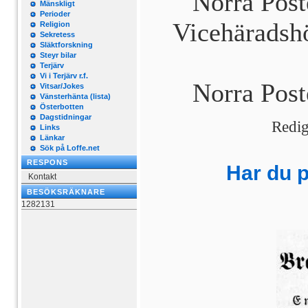
Norra Post
Mänskligt
Perioder
Vicehäradshö
Religion
Sekretess
Släktforskning
Steyr bilar
Terjärv
Vi i Terjärv r.f.
Norra Post
Vitsar/Jokes
Vänsterhänta (lista)
Österbotten
Dagstidningar
Redig
Links
Länkar
Sök på Loffe.net
RESPONS
Har du 
Kontakt
BESÖKSRÄKNARE
1282131