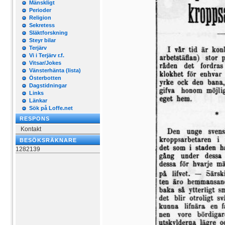
Mänskligt
Perioder
Religion
Sekretess
Släktforskning
Steyr bilar
Terjärv
Vi i Terjärv r.f.
Vitsar/Jokes
Vänsterhänta (lista)
Österbotten
Dagstidningar
Links
Länkar
Sök på Loffe.net
RESPONS
Kontakt
BESÖKSRÄKNARE
1282139