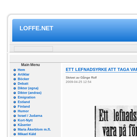
LOFFE.NET
Main Menu
ETT LEFNADSYRKE ATT TAGA VA
Hem
Artiklar
Skrivet av Gånge Rolf
Böcker
2009-04-25 12:54
Debatt
Dikter (egna)
Dikter (andras)
Emigration
Estland
Finland
Humor
Israel / Judarna
Kort-Nytt
Kåserier
Maria Åkerblom m.fl.
Mikael Käld