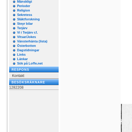
Mänskligt
Perioder
Religion
Sekretess
Släktforskning
Steyr bilar
Terjärv
Vi i Terjärv r.f.
Vitsar/Jokes
Vänsterhänta (lista)
Österbotten
Dagstidningar
Links
Länkar
Sök på Loffe.net
RESPONS
Kontakt
BESÖKSRÄKNARE
1282208