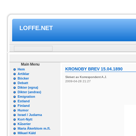
LOFFE.NET
Main Menu
KRONOBY BREV 15.04.1890
Hem
Artiklar
Skrivet av Korrespondent A.J.
Böcker
2009-04-28 21:27
Debatt
Dikter (egna)
Dikter (andras)
Emigration
Estland
Finland
Humor
Israel / Judarna
Kort-Nytt
Kåserier
Maria Åkerblom m.fl.
Mikael Käld