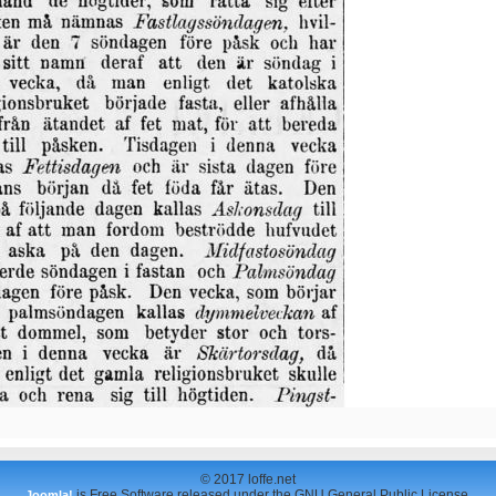
© 2017 loffe.net
is Free Software released under the GNU General Public License.
Joomla!