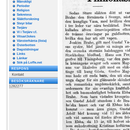
Mänskligt
Perioder
Religion
Sekretess
Släktforskning
Steyr bilar
Terjärv
Vi i Terjärv r.f.
Vitsar/Jokes
Vänsterhänta (lista)
Österbotten
Dagstidningar
Links
Länkar
Sök på Loffe.net
RESPONS
Kontakt
BESÖKSRÄKNARE
1282277