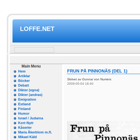
LOFFE.NET
Main Menu
FRUN PÅ PINNONÄS (DEL 1)
Hem
Artiklar
Skrivet av Gunnar von Numers
Böcker
2009-05-04 18:40
Debatt
Dikter (egna)
Dikter (andras)
Emigration
Estland
Finland
Humor
Israel / Judarna
Kort-Nytt
Kåserier
Maria Åkerblom m.fl.
Mikael Käld