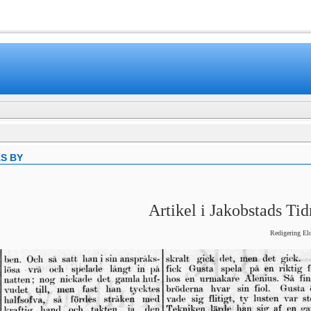
www.mamboteam.com
S BY
Artikel i Jakobstads Tid
Redigering El