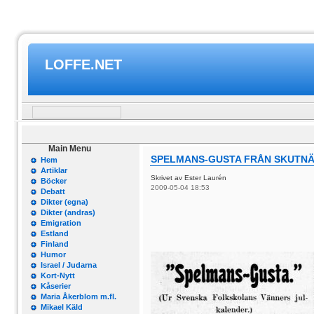
LOFFE.NET
Main Menu
SPELMANS-GUSTA FRÅN SKUTNÄ
Hem
Artiklar
Skrivet av Ester Laurén
Böcker
2009-05-04 18:53
Debatt
Dikter (egna)
Dikter (andras)
Emigration
Estland
Finland
Humor
Israel / Judarna
Kort-Nytt
Kåserier
Maria Åkerblom m.fl.
Mikael Käld