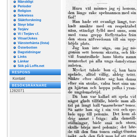
Mänskligt
Perioder
Religion
Sekretess
Släktforskning
Steyr bilar
Terjärv
Vi i Terjärv r.f.
Vitsar/Jokes
Vänsterhänta (lista)
Österbotten
Dagstidningar
Links
Länkar
Sök på Loffe.net
RESPONS
Kontakt
BESÖKSRÄKNARE
1282071