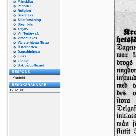
Mänskligt
Perioder
Religion
Sekretess
Släktforskning
Steyr bilar
Terjärv
Vi i Terjärv r.f.
Vitsar/Jokes
Vänsterhänta (lista)
Österbotten
Dagstidningar
Links
Länkar
Sök på Loffe.net
RESPONS
Kontakt
BESÖKSRÄKNARE
1282108