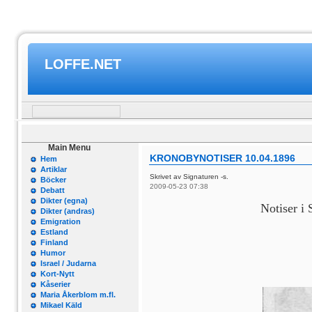
LOFFE.NET
Main Menu
KRONOBYNOTISER 10.04.1896
Hem
Artiklar
Skrivet av Signaturen -s.
Böcker
2009-05-23 07:38
Debatt
Dikter (egna)
Notiser i 
Dikter (andras)
Emigration
Estland
Finland
Humor
Israel / Judarna
Kort-Nytt
Kåserier
Maria Åkerblom m.fl.
Mikael Käld