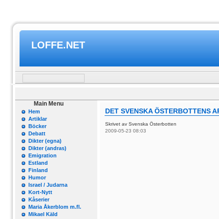
LOFFE.NET
Main Menu
DET SVENSKA ÖSTERBOTTENS A
Hem
Artiklar
Skrivet av Svenska Österbotten
Böcker
2009-05-23 08:03
Debatt
Dikter (egna)
Dikter (andras)
Emigration
Estland
Finland
Humor
Israel / Judarna
Kort-Nytt
Kåserier
Maria Åkerblom m.fl.
Mikael Käld