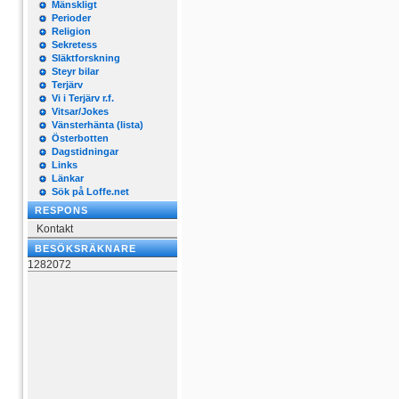
Mänskligt
Perioder
Religion
Sekretess
Släktforskning
Steyr bilar
Terjärv
Vi i Terjärv r.f.
Vitsar/Jokes
Vänsterhänta (lista)
Österbotten
Dagstidningar
Links
Länkar
Sök på Loffe.net
RESPONS
Kontakt
BESÖKSRÄKNARE
1282072