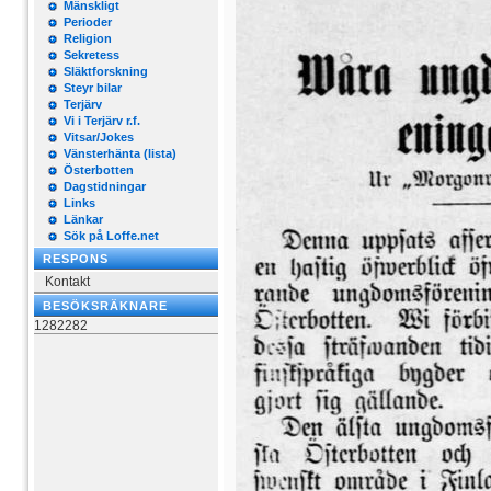
Mänskligt
Perioder
Religion
Sekretess
Släktforskning
Steyr bilar
Terjärv
Vi i Terjärv r.f.
Vitsar/Jokes
Vänsterhänta (lista)
Österbotten
Dagstidningar
Links
Länkar
Sök på Loffe.net
RESPONS
Kontakt
BESÖKSRÄKNARE
1282282