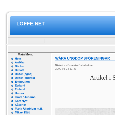
LOFFE.NET
Main Menu
WÅRA UNGDOMSFÖRENINGAR
Hem
Artiklar
Skrivet av Svenska Österbotten
Böcker
2009-05-23 11:33
Debatt
Dikter (egna)
Artikel i 
Dikter (andras)
Emigration
Estland
Finland
Humor
Israel / Judarna
Kort-Nytt
Kåserier
Maria Åkerblom m.fl.
Mikael Käld