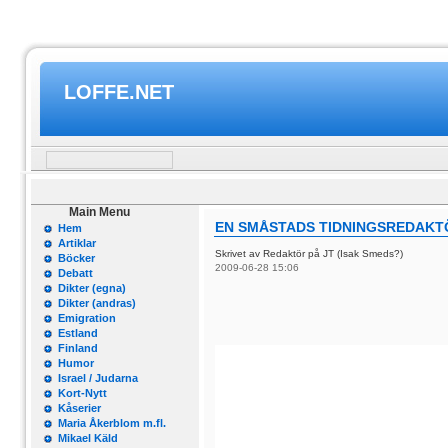
LOFFE.NET
Main Menu
EN SMÅSTADS TIDNINGSREDAKT
Hem
Artiklar
Skrivet av Redaktör på JT (Isak Smeds?)
Böcker
2009-06-28 15:06
Debatt
Dikter (egna)
Dikter (andras)
Emigration
Estland
Finland
Humor
Israel / Judarna
Kort-Nytt
Kåserier
Maria Åkerblom m.fl.
Mikael Käld