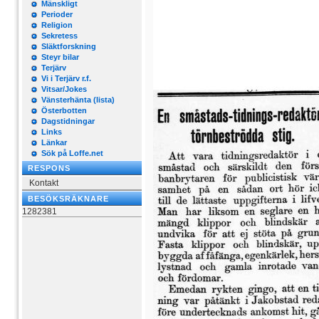
Mänskligt
Perioder
Religion
Sekretess
Släktforskning
Steyr bilar
Terjärv
Vi i Terjärv r.f.
Vitsar/Jokes
Vänsterhänta (lista)
Österbotten
Dagstidningar
Links
Länkar
Sök på Loffe.net
RESPONS
Kontakt
BESÖKSRÄKNARE
1282381